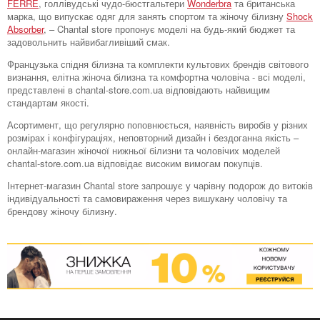
FERRE
, голлівудські чудо-бюстгальтери
Wonderbra
та британська
марка, що випускає одяг для занять спортом та жіночу білизну
Shock
Absorber
, – Chantal store пропонує моделі на будь-який бюджет та
задовольнить найвибагливіший смак.
Французька спідня білизна та комплекти культових брендів світового
визнання, елітна жіноча білизна та комфортна чоловіча - всі моделі,
представлені в chantal-store.com.ua відповідають найвищим
стандартам якості.
Асортимент, що регулярно поповнюється, наявність виробів у різних
розмірах і конфігураціях, неповторний дизайн і бездоганна якість –
онлайн-магазин жіночої нижньої білизни та чоловічих моделей
chantal-store.com.ua відповідає високим вимогам покупців.
Інтернет-магазин Chantal store запрошує у чарівну подорож до витоків
індивідуальності та самовираження через вишукану чоловічу та
брендову жіночу білизну.