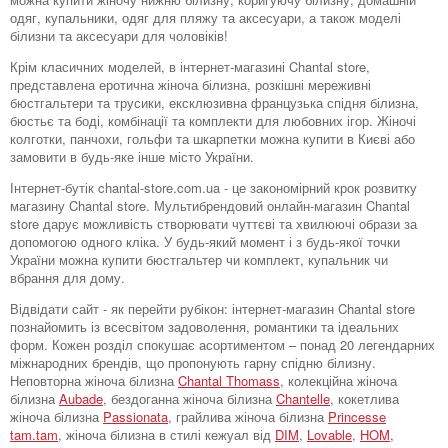
одяг, купальники, одяг для пляжу та аксесуари, а також моделі
білизни та аксесуари для чоловіків!
Крім класичних моделей, в інтернет-магазині Chantal store,
представлена ​​еротична жіноча білизна, розкішні мереживні
бюстгальтери та трусики, ексклюзивна французька спідня білизна,
бюстьє та боді, комбінації та комплекти для любовних ігор. Жіночі
колготки, панчохи, гольфи та шкарпетки можна купити в Києві або
замовити в будь-яке інше місто України.
Інтернет-бутік chantal-store.com.ua - це закономірний крок розвитку
магазину Chantal store. Мультибрендовий онлайн-магазин Chantal
store дарує можливість створювати чуттєві та хвилюючі образи за
допомогою одного кліка. У будь-який момент і з будь-якої точки
України можна купити бюстгальтер чи комплект, купальник чи
вбрання для дому.
Відвідати сайт - як перейти рубікон: інтернет-магазин Chantal store
познайомить із всесвітом задоволення, романтики та ідеальних
форм. Кожен розділ спокушає асортиментом – понад 20 легендарних
міжнародних брендів, що пропонують гарну спідню білизну.
Неповторна жіноча білизна
Chantal Thomass
, колекційна жіноча
білизна
Aubade
, бездоганна жіноча білизна
Chantelle
, кокетлива
жіноча білизна
Passionata
, грайлива жіноча білизна
Princesse
tam.tam
, жіноча білизна в стилі кежуал від
DIM
,
Lovable
,
HOM,