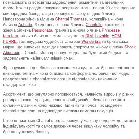
познайомить із всесвітом задоволення, романтики та ідеальних
форм. Кожен розділ спокушає асортиментом – понад 20 легендарних
міжнародних брендів, що пропонують гарну спідню білизну.
Неповторна жіноча білизна
Chantal Thomass
, колекційна жіноча
білизна
Aubade
, бездоганна жіноча білизна
Chantelle
, кокетлива
жіноча білизна
Passionata
, грайлива жіноча білизна
Princesse
tam.tam
, жіноча білизна в стилі кежуал від
DIM
,
Lovable
,
HOM,
FERRE
, голлівудські чудо-бюстгальтери
Wonderbra
та британська
марка, що випускає одяг для занять спортом та жіночу білизну
Shock
Absorber
, – Chantal store пропонує моделі на будь-який бюджет та
задовольнить найвибагливіший смак.
Французька спідня білизна та комплекти культових брендів світового
визнання, елітна жіноча білизна та комфортна чоловіча - всі моделі,
представлені в chantal-store.com.ua відповідають найвищим
стандартам якості.
Асортимент, що регулярно поповнюється, наявність виробів у різних
розмірах і конфігураціях, неповторний дизайн і бездоганна якість –
онлайн-магазин жіночої нижньої білизни та чоловічих моделей
chantal-store.com.ua відповідає високим вимогам покупців.
Інтернет-магазин Chantal store запрошує у чарівну подорож до витоків
індивідуальності та самовираження через вишукану чоловічу та
брендову жіночу білизну.