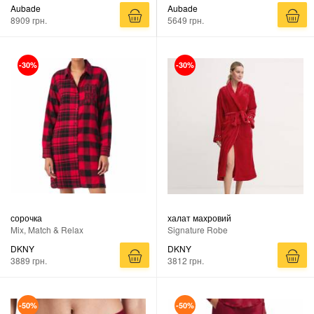
Aubade
Aubade
8909 грн.
5649 грн.
-30%
-30%
сорочка
халат махровий
Mix, Match & Relax
Signature Robe
DKNY
DKNY
3889 грн.
3812 грн.
-50%
-50%