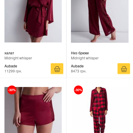
халат
Низ брюки
Midnight whisper
Midnight whisper
Aubade
Aubade
11299 грн.
8473 грн.
-30%
-30%