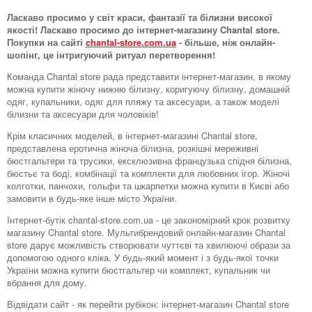
Ласкаво просимо у світ краси, фантазії та білизни високої
якості! Ласкаво просимо до інтернет-магазину Chantal store.
Покупки на сайті
chantal-store.com.ua
- більше, ніж онлайн-
шопінг, це інтригуючий ритуал перетворення!
Команда Chantal store рада представити інтернет-магазин, в якому
можна купити жіночу нижню білизну, коригуючу білизну, домашній
одяг, купальники, одяг для пляжу та аксесуари, а також моделі
білизни та аксесуари для чоловіків!
Крім класичних моделей, в інтернет-магазині Chantal store,
представлена ​​еротична жіноча білизна, розкішні мереживні
бюстгальтери та трусики, ексклюзивна французька спідня білизна,
бюстьє та боді, комбінації та комплекти для любовних ігор. Жіночі
колготки, панчохи, гольфи та шкарпетки можна купити в Києві або
замовити в будь-яке інше місто України.
Інтернет-бутік chantal-store.com.ua - це закономірний крок розвитку
магазину Chantal store. Мультибрендовий онлайн-магазин Chantal
store дарує можливість створювати чуттєві та хвилюючі образи за
допомогою одного кліка. У будь-який момент і з будь-якої точки
України можна купити бюстгальтер чи комплект, купальник чи
вбрання для дому.
Відвідати сайт - як перейти рубікон: інтернет-магазин Chantal store