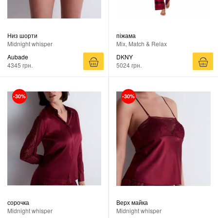
Низ шорти
піжама
Midnight whisper
Mix, Match & Relax
Aubade
DKNY
4345 грн.
5024 грн.
-30%
-30%
сорочка
Верх майка
Midnight whisper
Midnight whisper