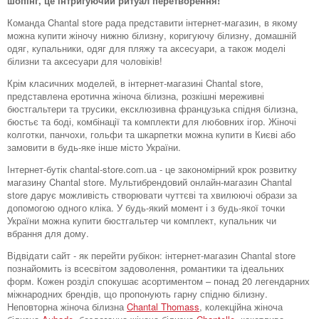
шопінг, це інтригуючий ритуал перетворення!
Команда Chantal store рада представити інтернет-магазин, в якому
можна купити жіночу нижню білизну, коригуючу білизну, домашній
одяг, купальники, одяг для пляжу та аксесуари, а також моделі
білизни та аксесуари для чоловіків!
Крім класичних моделей, в інтернет-магазині Chantal store,
представлена ​​еротична жіноча білизна, розкішні мереживні
бюстгальтери та трусики, ексклюзивна французька спідня білизна,
бюстьє та боді, комбінації та комплекти для любовних ігор. Жіночі
колготки, панчохи, гольфи та шкарпетки можна купити в Києві або
замовити в будь-яке інше місто України.
Інтернет-бутік chantal-store.com.ua - це закономірний крок розвитку
магазину Chantal store. Мультибрендовий онлайн-магазин Chantal
store дарує можливість створювати чуттєві та хвилюючі образи за
допомогою одного кліка. У будь-який момент і з будь-якої точки
України можна купити бюстгальтер чи комплект, купальник чи
вбрання для дому.
Відвідати сайт - як перейти рубікон: інтернет-магазин Chantal store
познайомить із всесвітом задоволення, романтики та ідеальних
форм. Кожен розділ спокушає асортиментом – понад 20 легендарних
міжнародних брендів, що пропонують гарну спідню білизну.
Неповторна жіноча білизна
Chantal Thomass
, колекційна жіноча