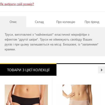
Як вибрати свій розмір?
Опис
Склад
Про колекцію
Про бренд
Труси, виготовлені з "найніжнішої" еластичної мікрофібри з
ефектом "другої шкіри". Труси не обмежують свободу Ваших
рухів і при цьому залишаються на місці. Безшовні, із "запаяними"
краями.
ТОВАРИ З ЦІЄЇ КОЛЕКЦІЇ