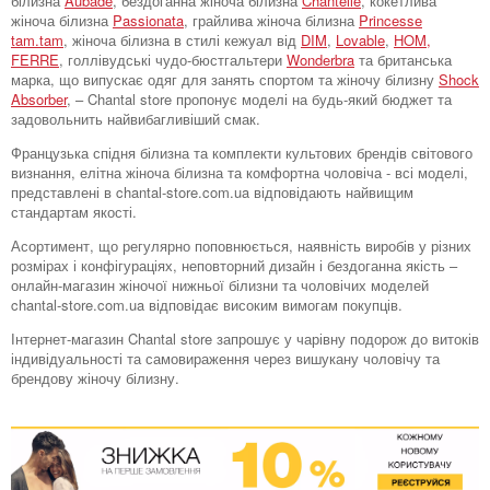
білизна
Aubade
, бездоганна жіноча білизна
Chantelle
, кокетлива
жіноча білизна
Passionata
, грайлива жіноча білизна
Princesse
tam.tam
, жіноча білизна в стилі кежуал від
DIM
,
Lovable
,
HOM,
FERRE
, голлівудські чудо-бюстгальтери
Wonderbra
та британська
марка, що випускає одяг для занять спортом та жіночу білизну
Shock
Absorber
, – Chantal store пропонує моделі на будь-який бюджет та
задовольнить найвибагливіший смак.
Французька спідня білизна та комплекти культових брендів світового
визнання, елітна жіноча білизна та комфортна чоловіча - всі моделі,
представлені в chantal-store.com.ua відповідають найвищим
стандартам якості.
Асортимент, що регулярно поповнюється, наявність виробів у різних
розмірах і конфігураціях, неповторний дизайн і бездоганна якість –
онлайн-магазин жіночої нижньої білизни та чоловічих моделей
chantal-store.com.ua відповідає високим вимогам покупців.
Інтернет-магазин Chantal store запрошує у чарівну подорож до витоків
індивідуальності та самовираження через вишукану чоловічу та
брендову жіночу білизну.