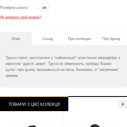
Розмірна шкала:
UN
Як вибрати свій розмір?
Опис
Склад
Про колекцію
Про бренд
Труси-стрінгі, виготовлені з "найніжнішої" еластичної мікрофібри з
ефектом "другої шкіри". Труси не обмежують свободу Ваших
рухів і при цьому залишаються на місці. Безшовні, із "запаяними"
краями.
ТОВАРИ З ЦІЄЇ КОЛЕКЦІЇ