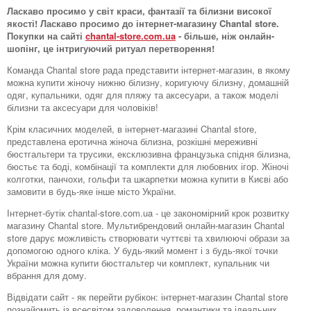
Ласкаво просимо у світ краси, фантазії та білизни високої
якості! Ласкаво просимо до інтернет-магазину Chantal store.
Покупки на сайті
chantal-store.com.ua
- більше, ніж онлайн-
шопінг, це інтригуючий ритуал перетворення!
Команда Chantal store рада представити інтернет-магазин, в якому
можна купити жіночу нижню білизну, коригуючу білизну, домашній
одяг, купальники, одяг для пляжу та аксесуари, а також моделі
білизни та аксесуари для чоловіків!
Крім класичних моделей, в інтернет-магазині Chantal store,
представлена ​​еротична жіноча білизна, розкішні мереживні
бюстгальтери та трусики, ексклюзивна французька спідня білизна,
бюстьє та боді, комбінації та комплекти для любовних ігор. Жіночі
колготки, панчохи, гольфи та шкарпетки можна купити в Києві або
замовити в будь-яке інше місто України.
Інтернет-бутік chantal-store.com.ua - це закономірний крок розвитку
магазину Chantal store. Мультибрендовий онлайн-магазин Chantal
store дарує можливість створювати чуттєві та хвилюючі образи за
допомогою одного кліка. У будь-який момент і з будь-якої точки
України можна купити бюстгальтер чи комплект, купальник чи
вбрання для дому.
Відвідати сайт - як перейти рубікон: інтернет-магазин Chantal store
познайомить із всесвітом задоволення, романтики та ідеальних