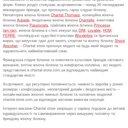
форм. Кожен розділ спокушає асортиментом – понад 20 легендарних
міжнародних брендів, що пропонують гарну спідню білизну.
Неповторна жіноча білизна
Chantal Thomass
, колекційна жіноча
білизна
Aubade
, бездоганна жіноча білизна
Chantelle
, кокетлива
жіноча білизна
Passionata
, грайлива жіноча білизна
Princesse
tam.tam
, жіноча білизна в стилі кежуал від
DIM
,
Lovable
,
HOM,
FERRE
, голлівудські чудо-бюстгальтери
Wonderbra
та британська
марка, що випускає одяг для занять спортом та жіночу білизну
Shock
Absorber
, – Chantal store пропонує моделі на будь-який бюджет та
задовольнить найвибагливіший смак.
Французька спідня білизна та комплекти культових брендів світового
визнання, елітна жіноча білизна та комфортна чоловіча - всі моделі,
представлені в chantal-store.com.ua відповідають найвищим
стандартам якості.
Асортимент, що регулярно поповнюється, наявність виробів у різних
розмірах і конфігураціях, неповторний дизайн і бездоганна якість –
онлайн-магазин жіночої нижньої білизни та чоловічих моделей
chantal-store.com.ua відповідає високим вимогам покупців.
Інтернет-магазин Chantal store запрошує у чарівну подорож до витоків
індивідуальності та самовираження через вишукану чоловічу та
брендову жіночу білизну.