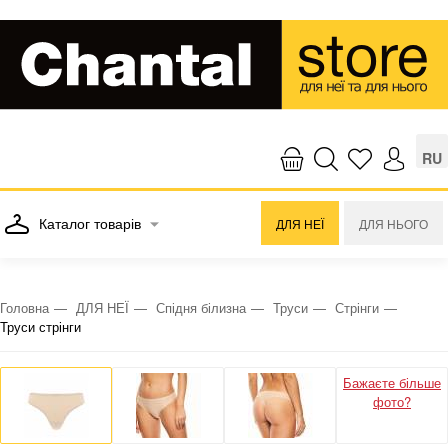
RU
Каталог товарів
ДЛЯ НЕЇ
ДЛЯ НЬОГО
Головна
ДЛЯ НЕЇ
Спідня білизна
Труси
Стрінги
Труси стрінги
Бажаєте більше
фото?