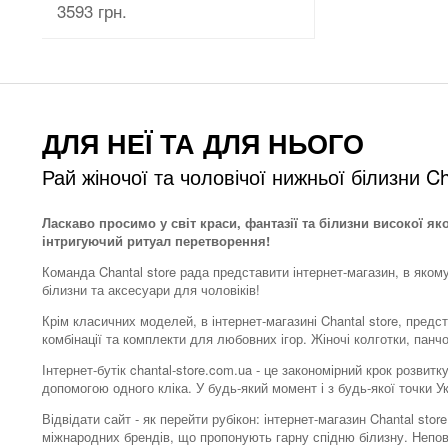
3593 грн.
ДЛЯ НЕЇ ТА ДЛЯ НЬОГО
Рай жіночої та чоловічої нижньої білизни Ch
Ласкаво просимо у світ краси, фантазії та білизни високої як
інтригуючий ритуал перетворення!
Команда Chantal store рада представити інтернет-магазин, в яком
білизни та аксесуари для чоловіків!
Крім класичних моделей, в інтернет-магазині Chantal store, предс
комбінації та комплекти для любовних ігор. Жіночі колготки, панч
Інтернет-бутік chantal-store.com.ua - це закономірний крок розви
допомогою одного кліка. У будь-який момент і з будь-якої точки 
Відвідати сайт - як перейти рубікон: інтернет-магазин Chantal s
міжнародних брендів, що пропонують гарну спідню білизну. Непо