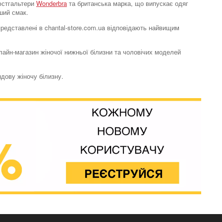
бюстгальтери
Wonderbra
та британська марка, що випускає одяг
ший смак.
 представлені в chantal-store.com.ua відповідають найвищим
нлайн-магазин жіночої нижньої білизни та чоловічих моделей
Бюстгальтер топ
ндову жіночу білизну.
Soft stretch
2194 грн.
Бюстгальтер топ
Soft stretch
3593 грн.