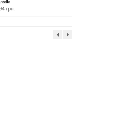
ntelle
Chantelle
94 грн.
1046 грн.
Бюстгальтер топ
Soft stretch
3593 грн.
Бюстгальтер топ
Soft stretch
3593 грн.