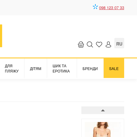
098 123 07 33
Боді
Soft stretch
1791 грн.
RU
ДЛЯ
ШИК ТА
ДІТЯМ
БРЕНДИ
SALE
ПЛЯЖУ
ЕРОТИКА
Боді
Soft stretch
1791 грн.