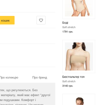
в кошик
Бюстгальтер топ
Soft stretch
3140 грн.
Бюстгальтер топ
Про колекцію
Про бренд
Soft stretch
1796 грн.
лях, що регулюються. Без
о матеріалу, який має ефект "другої
ми подушками. Комфорт і
ідсутність кісточок. Ця модель