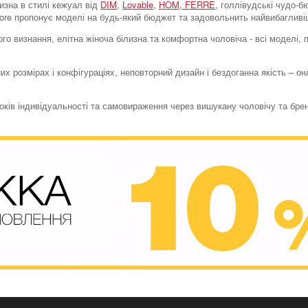
лизна в стилі кежуал від
DIM
,
Lovable
,
HOM,
FERRE
, голлівудські чудо-
store пропонує моделі на будь-який бюджет та задовольнить найвибагливі
го визнання, елітна жіноча білизна та комфортна чоловіча - всі моделі,
их розмірах і конфігураціях, неповторний дизайн і бездоганна якість – о
токів індивідуальності та самовираження через вишукану чоловічу та бре