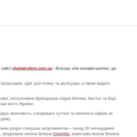
Бюстгальтер топ
Soft stretch
3593 грн.
 сайті
chantal-store.com.ua
- більше, ніж онлайн-шопінг, це
 купальники, одяг для пляжу та аксесуари, а також моделі
усики, ексклюзивна французька спідня білизна, бюстьє та боді,
нше місто України.
Бюстгальтер топ
e дарує можливість створювати чуттєві та хвилюючі образи за
Soft stretch
 дому.
3593 грн.
. Кожен розділ спокушає асортиментом – понад 20 легендарних
, бездоганна жіноча білизна
Chantelle
, кокетлива жіноча білизна