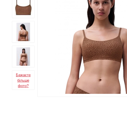
Бажаєте
більше
фото?