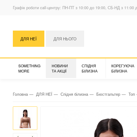
Графік роботи call-центру: ПН-ПТ з 10:00 до 19:00, СБ-НД з 11:00 
ДЛЯ НЕЇ
ДЛЯ НЬОГО
SOMETHING
НОВИНИ
СПІДНЯ
КОРЕГУЮЧА
MORE
ТА АКЦІЇ
БІЛИЗНА
БІЛИЗНА
Головна
ДЛЯ НЕЇ
Спідня білизна
Бюстгальтер
Топ