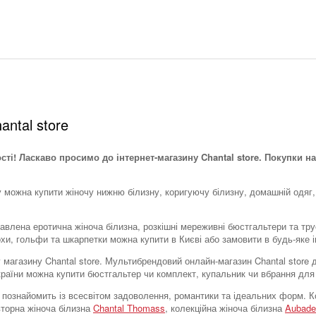
antal store
ості! Ласкаво просимо до інтернет-магазину Chantal store. Покупки на
у можна купити жіночу нижню білизну, коригуючу білизну, домашній одяг,
тавлена ​​еротична жіноча білизна, розкішні мереживні бюстгальтери та тр
охи, гольфи та шкарпетки можна купити в Києві або замовити в будь-яке і
тку магазину Chantal store. Мультибрендовий онлайн-магазин Chantal stor
України можна купити бюстгальтер чи комплект, купальник чи вбрання для
tore познайомить із всесвітом задоволення, романтики та ідеальних форм
вторна жіноча білизна
Chantal Thomass
, колекційна жіноча білизна
Aubade