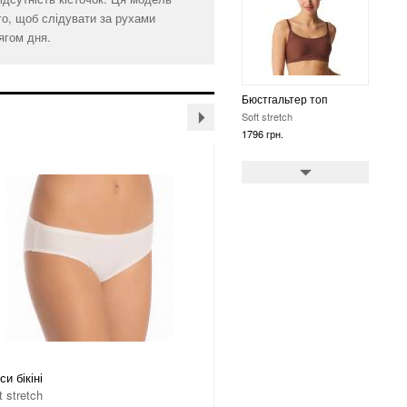
го, щоб слідувати за рухами
ягом дня.
Бюстгальтер топ
Soft stretch
1078 грн.
Бюстгальтер топ
Soft stretch
3593 грн.
си бікіні
Труси бікіні
t stretch
Soft stretch