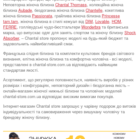
Неповторна жіноча білизна
Chantal Thomass
, колекційна жіноча
білизна
Aubade
, бездоганна жіноча білизна
Chantelle
, кокетлива
жіноча білизна
Passionata
, грайлива жіноча білизна
Princesse
tam.tam
, жіноча білизна в стилі кежуал від
DIM
,
Lovable
,
HOM,
FERRE
, голлівудські чудо-бюстгальтери
Wonderbra
та британська
марка, що випускає одяг для занять спортом та жіночу білизну
Shock
Absorber
, – Chantal store пропонує моделі на будь-який бюджет та
задовольнить найвибагливіший смак.
Французька спідня білизна та комплекти культових брендів світового
визнання, елітна жіноча білизна та комфортна чоловіча - всі моделі,
представлені в chantal-store.com.ua відповідають найвищим
стандартам якості.
Асортимент, що регулярно поповнюється, наявність виробів у різних
розмірах і конфігураціях, неповторний дизайн і бездоганна якість –
онлайн-магазин жіночої нижньої білизни та чоловічих моделей
chantal-store.com.ua відповідає високим вимогам покупців.
Інтернет-магазин Chantal store запрошує у чарівну подорож до витоків
індивідуальності та самовираження через вишукану чоловічу та
брендову жіночу білизну.