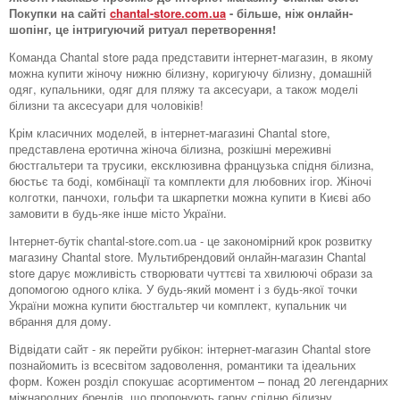
Покупки на сайті
chantal-store.com.ua
- більше, ніж онлайн-
шопінг, це інтригуючий ритуал перетворення!
Команда Chantal store рада представити інтернет-магазин, в якому
можна купити жіночу нижню білизну, коригуючу білизну, домашній
одяг, купальники, одяг для пляжу та аксесуари, а також моделі
білизни та аксесуари для чоловіків!
Крім класичних моделей, в інтернет-магазині Chantal store,
представлена ​​еротична жіноча білизна, розкішні мереживні
бюстгальтери та трусики, ексклюзивна французька спідня білизна,
бюстьє та боді, комбінації та комплекти для любовних ігор. Жіночі
колготки, панчохи, гольфи та шкарпетки можна купити в Києві або
замовити в будь-яке інше місто України.
Інтернет-бутік chantal-store.com.ua - це закономірний крок розвитку
магазину Chantal store. Мультибрендовий онлайн-магазин Chantal
store дарує можливість створювати чуттєві та хвилюючі образи за
допомогою одного кліка. У будь-який момент і з будь-якої точки
України можна купити бюстгальтер чи комплект, купальник чи
вбрання для дому.
Відвідати сайт - як перейти рубікон: інтернет-магазин Chantal store
познайомить із всесвітом задоволення, романтики та ідеальних
форм. Кожен розділ спокушає асортиментом – понад 20 легендарних
міжнародних брендів, що пропонують гарну спідню білизну.