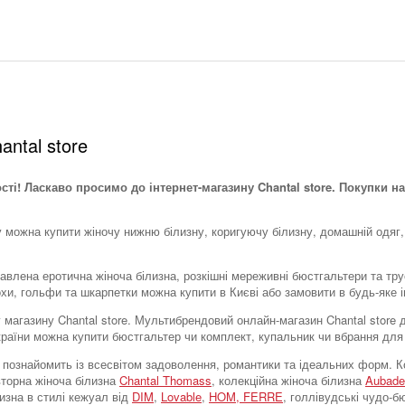
antal store
ості! Ласкаво просимо до інтернет-магазину Chantal store. Покупки на
у можна купити жіночу нижню білизну, коригуючу білизну, домашній одяг,
тавлена ​​еротична жіноча білизна, розкішні мереживні бюстгальтери та тр
охи, гольфи та шкарпетки можна купити в Києві або замовити в будь-яке і
тку магазину Chantal store. Мультибрендовий онлайн-магазин Chantal stor
України можна купити бюстгальтер чи комплект, купальник чи вбрання для
tore познайомить із всесвітом задоволення, романтики та ідеальних форм
вторна жіноча білизна
Chantal Thomass
, колекційна жіноча білизна
Aubade
лизна в стилі кежуал від
DIM
,
Lovable
,
HOM,
FERRE
, голлівудські чудо-