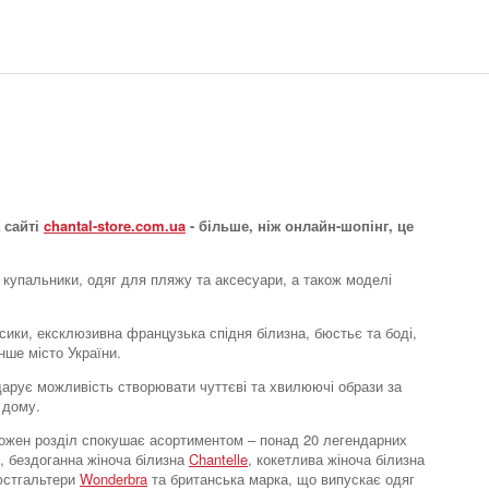
Бюстгальтер топ
Soft stretch
2194 грн.
 сайті
chantal-store.com.ua
- більше, ніж онлайн-шопінг, це
 купальники, одяг для пляжу та аксесуари, а також моделі
усики, ексклюзивна французька спідня білизна, бюстьє та боді,
нше місто України.
e дарує можливість створювати чуттєві та хвилюючі образи за
Бюстгальтер топ
 дому.
Soft stretch
. Кожен розділ спокушає асортиментом – понад 20 легендарних
3593 грн.
, бездоганна жіноча білизна
Chantelle
, кокетлива жіноча білизна
бюстгальтери
Wonderbra
та британська марка, що випускає одяг