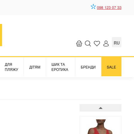
098 123 07 33
Бюстгальтер топ
Soft stretch
3593 грн.
RU
ДЛЯ
ШИК ТА
ДІТЯМ
БРЕНДИ
SALE
ПЛЯЖУ
ЕРОТИКА
Бюстгальтер топ
Soft stretch
3593 грн.