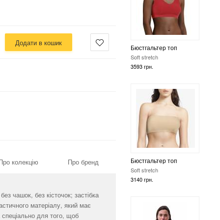
Додати в кошик
Бюстгальтер топ
Soft stretch
3140 грн.
Бюстгальтер топ
Про колекцію
Про бренд
Soft stretch
3593 грн.
без чашок, без кісточок; застібка
ластичного матеріалу, який має
 спеціально для того, щоб