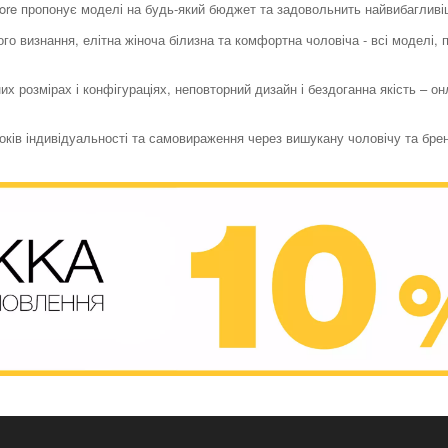
store пропонує моделі на будь-який бюджет та задовольнить найвибагливі
го визнання, елітна жіноча білизна та комфортна чоловіча - всі моделі,
их розмірах і конфігураціях, неповторний дизайн і бездоганна якість – о
токів індивідуальності та самовираження через вишукану чоловічу та бре