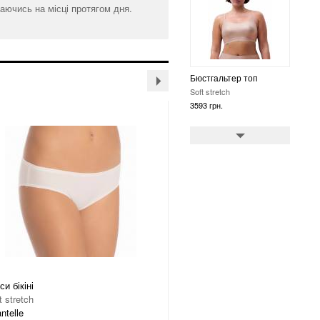
аючись на місці протягом дня.
Бюстгальтер топ
Soft stretch
3593 грн.
Бюстгальтер топ
Soft stretch
3593 грн.
си бікіні
Труси бікіні
t stretch
Soft stretch
ntelle
Chantelle