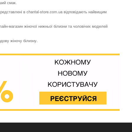
ший смак.
 представлені в chantal-store.com.ua відповідають найвищим
нлайн-магазин жіночої нижньої білизни та чоловічих моделей
ндову жіночу білизну.
Бюстгальтер топ
Soft stretch
3593 грн.
Бюстгальтер топ
Soft stretch
1078 грн.