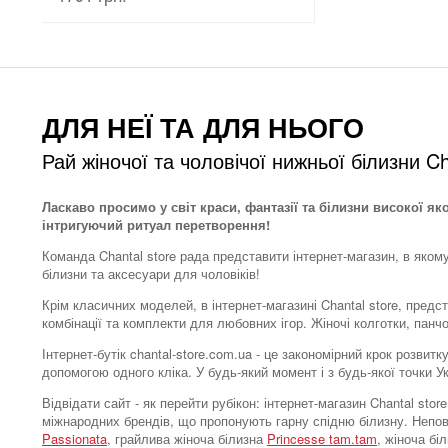
ДЛЯ НЕЇ ТА ДЛЯ НЬОГО
Рай жіночої та чоловічої нижньої білизни Ch
Ласкаво просимо у світ краси, фантазії та білизни високої як
інтригуючий ритуал перетворення!
Команда Chantal store рада представити інтернет-магазин, в яком
білизни та аксесуари для чоловіків!
Крім класичних моделей, в інтернет-магазині Chantal store, предс
комбінації та комплекти для любовних ігор. Жіночі колготки, панч
Інтернет-бутік chantal-store.com.ua - це закономірний крок розви
допомогою одного кліка. У будь-який момент і з будь-якої точки 
Відвідати сайт - як перейти рубікон: інтернет-магазин Chantal s
міжнародних брендів, що пропонують гарну спідню білизну. Непо
Passionata
, грайлива жіноча білизна
Princesse tam.tam
, жіноча бі