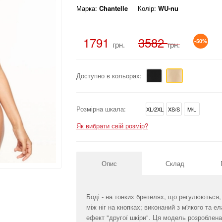
Марка:
Chantelle
Колір:
WU-nu
1791
3582
-50%
грн.
грн.
Доступно в кольорах:
Розмірна шкала:
XL/2XL
XS/S
M/L
Як вибрати свій розмір?
Опис
Склад
Боді - на тонких бретелях, що регулюються, 
між ніг на кнопках; виконаний з м'якого та е
ефект "другої шкіри". Ця модель розроблена