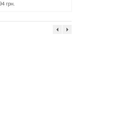
94 грн.
1046 грн.
Бюстгальтер топ
Soft stretch
3593 грн.
Бюстгальтер топ
Soft stretch
3593 грн.