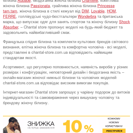
білизна
Aubade
, бездоганна жіноча білизна
Chantelle
, кокетлива
жіноча білизна
Passionata
, грайлива жіноча білизна
Princesse
tam.tam
, жіноча білизна в стилі кежуал від
DIM
,
Lovable
,
HOM,
FERRE
, голлівудські чудо-бюстгальтери
Wonderbra
та британська
марка, що випускає одяг для занять спортом та жіночу білизну
Shock
Absorber
, – Chantal store пропонує моделі на будь-який бюджет та
задовольнить найвибагливіший смак.
Французька спідня білизна та комплекти культових брендів світового
визнання, елітна жіноча білизна та комфортна чоловіча - всі моделі,
представлені в chantal-store.com.ua відповідають найвищим
стандартам якості.
Асортимент, що регулярно поповнюється, наявність виробів у різних
розмірах і конфігураціях, неповторний дизайн і бездоганна якість –
онлайн-магазин жіночої нижньої білизни та чоловічих моделей
chantal-store.com.ua відповідає високим вимогам покупців.
Інтернет-магазин Chantal store запрошує у чарівну подорож до витоків
індивідуальності та самовираження через вишукану чоловічу та
брендову жіночу білизну.