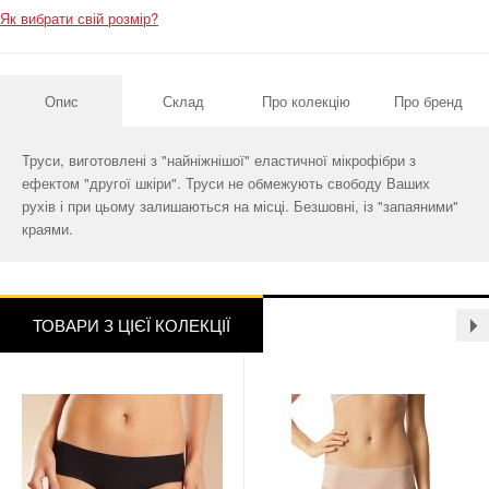
Як вибрати свій розмір?
Опис
Склад
Про колекцію
Про бренд
Труси, виготовлені з "найніжнішої" еластичної мікрофібри з
ефектом "другої шкіри". Труси не обмежують свободу Ваших
рухів і при цьому залишаються на місці. Безшовні, із "запаяними"
краями.
ТОВАРИ З ЦІЄЇ КОЛЕКЦІЇ