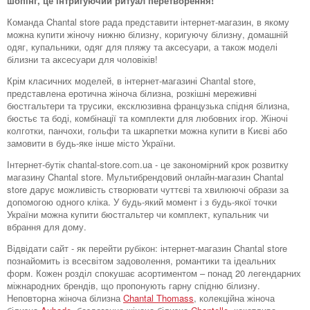
шопінг, це інтригуючий ритуал перетворення!
Команда Chantal store рада представити інтернет-магазин, в якому
можна купити жіночу нижню білизну, коригуючу білизну, домашній
одяг, купальники, одяг для пляжу та аксесуари, а також моделі
білизни та аксесуари для чоловіків!
Крім класичних моделей, в інтернет-магазині Chantal store,
представлена ​​еротична жіноча білизна, розкішні мереживні
бюстгальтери та трусики, ексклюзивна французька спідня білизна,
бюстьє та боді, комбінації та комплекти для любовних ігор. Жіночі
колготки, панчохи, гольфи та шкарпетки можна купити в Києві або
замовити в будь-яке інше місто України.
Інтернет-бутік chantal-store.com.ua - це закономірний крок розвитку
магазину Chantal store. Мультибрендовий онлайн-магазин Chantal
store дарує можливість створювати чуттєві та хвилюючі образи за
допомогою одного кліка. У будь-який момент і з будь-якої точки
України можна купити бюстгальтер чи комплект, купальник чи
вбрання для дому.
Відвідати сайт - як перейти рубікон: інтернет-магазин Chantal store
познайомить із всесвітом задоволення, романтики та ідеальних
форм. Кожен розділ спокушає асортиментом – понад 20 легендарних
міжнародних брендів, що пропонують гарну спідню білизну.
Неповторна жіноча білизна
Chantal Thomass
, колекційна жіноча