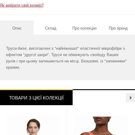
Як вибрати свій розмір?
Опис
Склад
Про колекцію
Про бренд
Труси-бікіні, виготовлені з "найніжнішої" еластичної мікрофібри з
ефектом "другої шкіри". Труси не обмежують свободу Ваших
рухів і при цьому залишаються на місці. Безшовні, із "запаяними"
краями.
ТОВАРИ З ЦІЄЇ КОЛЕКЦІЇ