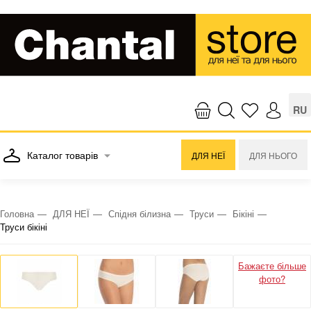
RU
Каталог товарів
ДЛЯ НЕЇ
ДЛЯ НЬОГО
Головна
ДЛЯ НЕЇ
Спідня білизна
Труси
Бікіні
Труси бікіні
Бажаєте більше
фото?