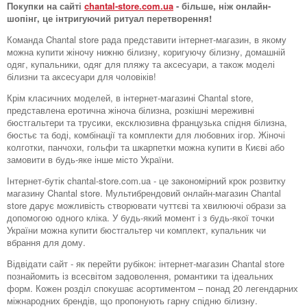
Покупки на сайті
chantal-store.com.ua
- більше, ніж онлайн-
шопінг, це інтригуючий ритуал перетворення!
Команда Chantal store рада представити інтернет-магазин, в якому
можна купити жіночу нижню білизну, коригуючу білизну, домашній
одяг, купальники, одяг для пляжу та аксесуари, а також моделі
білизни та аксесуари для чоловіків!
Крім класичних моделей, в інтернет-магазині Chantal store,
представлена ​​еротична жіноча білизна, розкішні мереживні
бюстгальтери та трусики, ексклюзивна французька спідня білизна,
бюстьє та боді, комбінації та комплекти для любовних ігор. Жіночі
колготки, панчохи, гольфи та шкарпетки можна купити в Києві або
замовити в будь-яке інше місто України.
Інтернет-бутік chantal-store.com.ua - це закономірний крок розвитку
магазину Chantal store. Мультибрендовий онлайн-магазин Chantal
store дарує можливість створювати чуттєві та хвилюючі образи за
допомогою одного кліка. У будь-який момент і з будь-якої точки
України можна купити бюстгальтер чи комплект, купальник чи
вбрання для дому.
Відвідати сайт - як перейти рубікон: інтернет-магазин Chantal store
познайомить із всесвітом задоволення, романтики та ідеальних
форм. Кожен розділ спокушає асортиментом – понад 20 легендарних
міжнародних брендів, що пропонують гарну спідню білизну.