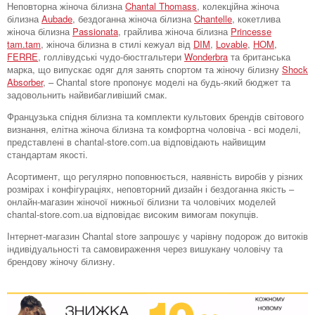
Неповторна жіноча білизна
Chantal Thomass
, колекційна жіноча
білизна
Aubade
, бездоганна жіноча білизна
Chantelle
, кокетлива
жіноча білизна
Passionata
, грайлива жіноча білизна
Princesse
tam.tam
, жіноча білизна в стилі кежуал від
DIM
,
Lovable
,
HOM,
FERRE
, голлівудські чудо-бюстгальтери
Wonderbra
та британська
марка, що випускає одяг для занять спортом та жіночу білизну
Shock
Absorber
, – Chantal store пропонує моделі на будь-який бюджет та
задовольнить найвибагливіший смак.
Французька спідня білизна та комплекти культових брендів світового
визнання, елітна жіноча білизна та комфортна чоловіча - всі моделі,
представлені в chantal-store.com.ua відповідають найвищим
стандартам якості.
Асортимент, що регулярно поповнюється, наявність виробів у різних
розмірах і конфігураціях, неповторний дизайн і бездоганна якість –
онлайн-магазин жіночої нижньої білизни та чоловічих моделей
chantal-store.com.ua відповідає високим вимогам покупців.
Інтернет-магазин Chantal store запрошує у чарівну подорож до витоків
індивідуальності та самовираження через вишукану чоловічу та
брендову жіночу білизну.