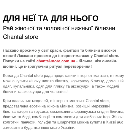
ДЛЯ НЕЇ ТА ДЛЯ НЬОГО
Рай жіночої та чоловічої нижньої білизни
Chantal store
Ласкаво просимо у світ краси, фантазії та білизни високої
якості! Ласкаво просимо до інтернет-магазину Chantal store.
Покупки на сайті
chantal-store.com.ua
- більше, ніж онлайн-
шопінг, це інтригуючий ритуал перетворення!
Команда Chantal store рада представити інтернет-магазин, в якому
можна купити жіночу нижню білизну, коригуючу білизну, домашній
одяг, купальники, одяг для пляжу та аксесуари, а також моделі
білизни та аксесуари для чоловіків!
Крім класичних моделей, в інтернет-магазині Chantal store,
представлена ​​еротична жіноча білизна, розкішні мереживні
бюстгальтери та трусики, ексклюзивна французька спідня білизна,
бюстьє та боді, комбінації та комплекти для любовних ігор. Жіночі
колготки, панчохи, гольфи та шкарпетки можна купити в Києві або
замовити в будь-яке інше місто України.