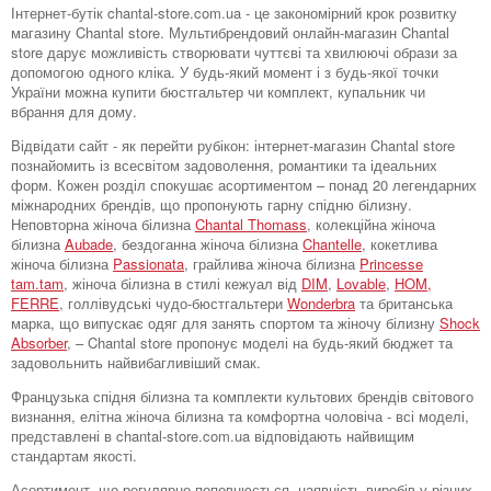
Інтернет-бутік chantal-store.com.ua - це закономірний крок розвитку
магазину Chantal store. Мультибрендовий онлайн-магазин Chantal
store дарує можливість створювати чуттєві та хвилюючі образи за
допомогою одного кліка. У будь-який момент і з будь-якої точки
України можна купити бюстгальтер чи комплект, купальник чи
вбрання для дому.
Відвідати сайт - як перейти рубікон: інтернет-магазин Chantal store
познайомить із всесвітом задоволення, романтики та ідеальних
форм. Кожен розділ спокушає асортиментом – понад 20 легендарних
міжнародних брендів, що пропонують гарну спідню білизну.
Неповторна жіноча білизна
Chantal Thomass
, колекційна жіноча
білизна
Aubade
, бездоганна жіноча білизна
Chantelle
, кокетлива
жіноча білизна
Passionata
, грайлива жіноча білизна
Princesse
tam.tam
, жіноча білизна в стилі кежуал від
DIM
,
Lovable
,
HOM,
FERRE
, голлівудські чудо-бюстгальтери
Wonderbra
та британська
марка, що випускає одяг для занять спортом та жіночу білизну
Shock
Absorber
, – Chantal store пропонує моделі на будь-який бюджет та
задовольнить найвибагливіший смак.
Французька спідня білизна та комплекти культових брендів світового
визнання, елітна жіноча білизна та комфортна чоловіча - всі моделі,
представлені в chantal-store.com.ua відповідають найвищим
стандартам якості.
Асортимент, що регулярно поповнюється, наявність виробів у різних