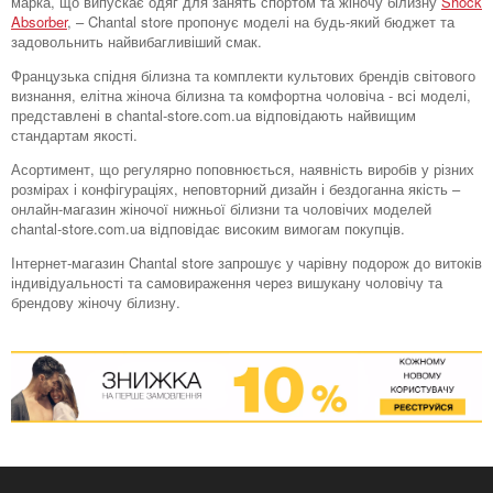
марка, що випускає одяг для занять спортом та жіночу білизну
Shock
Absorber
, – Chantal store пропонує моделі на будь-який бюджет та
задовольнить найвибагливіший смак.
Французька спідня білизна та комплекти культових брендів світового
визнання, елітна жіноча білизна та комфортна чоловіча - всі моделі,
представлені в chantal-store.com.ua відповідають найвищим
стандартам якості.
Асортимент, що регулярно поповнюється, наявність виробів у різних
розмірах і конфігураціях, неповторний дизайн і бездоганна якість –
онлайн-магазин жіночої нижньої білизни та чоловічих моделей
chantal-store.com.ua відповідає високим вимогам покупців.
Інтернет-магазин Chantal store запрошує у чарівну подорож до витоків
індивідуальності та самовираження через вишукану чоловічу та
брендову жіночу білизну.