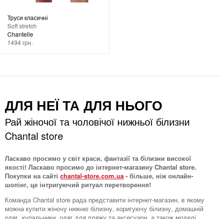
Труси класичні
Soft stretch
Chantelle
1494 грн.
ДЛЯ НЕЇ ТА ДЛЯ НЬОГО
Рай жіночої та чоловічої нижньої білизни
Chantal store
Ласкаво просимо у світ краси, фантазії та білизни високої
якості! Ласкаво просимо до інтернет-магазину Chantal store.
Покупки на сайті
chantal-store.com.ua
- більше, ніж онлайн-
шопінг, це інтригуючий ритуал перетворення!
Команда Chantal store рада представити інтернет-магазин, в якому
можна купити жіночу нижню білизну, коригуючу білизну, домашній
одяг, купальники, одяг для пляжу та аксесуари, а також моделі