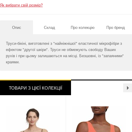
Як вибрати свій розмір?
Опис
Склад
Про колекцію
Про бренд
Труси-бікіні, виготовлені з "найніжнішої" еластичної мікрофібри з
ефектом "другої шкіри". Труси не обмежують свободу Ваших
рухів і при цьому залишаються на місці. Безшовні, із "запаяними"
краями.
ТОВАРИ З ЦІЄЇ КОЛЕКЦІЇ