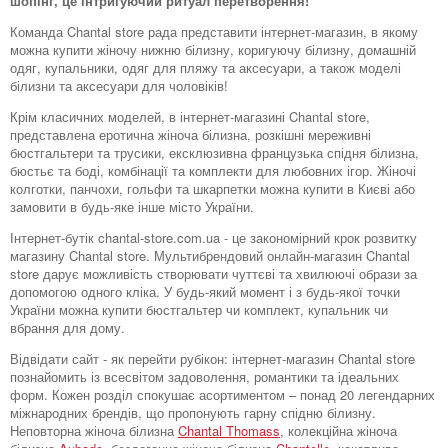
шопінг, це інтригуючий ритуал перетворення!
Команда Chantal store рада представити інтернет-магазин, в якому
можна купити жіночу нижню білизну, коригуючу білизну, домашній
одяг, купальники, одяг для пляжу та аксесуари, а також моделі
білизни та аксесуари для чоловіків!
Крім класичних моделей, в інтернет-магазині Chantal store,
представлена ​​еротична жіноча білизна, розкішні мереживні
бюстгальтери та трусики, ексклюзивна французька спідня білизна,
бюстьє та боді, комбінації та комплекти для любовних ігор. Жіночі
колготки, панчохи, гольфи та шкарпетки можна купити в Києві або
замовити в будь-яке інше місто України.
Інтернет-бутік chantal-store.com.ua - це закономірний крок розвитку
магазину Chantal store. Мультибрендовий онлайн-магазин Chantal
store дарує можливість створювати чуттєві та хвилюючі образи за
допомогою одного кліка. У будь-який момент і з будь-якої точки
України можна купити бюстгальтер чи комплект, купальник чи
вбрання для дому.
Відвідати сайт - як перейти рубікон: інтернет-магазин Chantal store
познайомить із всесвітом задоволення, романтики та ідеальних
форм. Кожен розділ спокушає асортиментом – понад 20 легендарних
міжнародних брендів, що пропонують гарну спідню білизну.
Неповторна жіноча білизна
Chantal Thomass
, колекційна жіноча