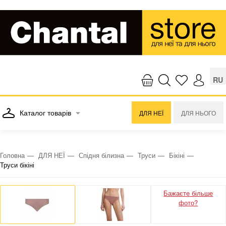
RU
Каталог товарів
ДЛЯ НЕЇ
ДЛЯ НЬОГО
Головна
ДЛЯ НЕЇ
Спідня білизна
Труси
Бікіні
Труси бікіні
Бажаєте більше
фото?