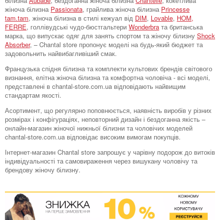
білизна
Aubade
, бездоганна жіноча білизна
Chantelle
, кокетлива
жіноча білизна
Passionata
, грайлива жіноча білизна
Princesse
tam.tam
, жіноча білизна в стилі кежуал від
DIM
,
Lovable
,
HOM,
FERRE
, голлівудські чудо-бюстгальтери
Wonderbra
та британська
марка, що випускає одяг для занять спортом та жіночу білизну
Shock
Absorber
, – Chantal store пропонує моделі на будь-який бюджет та
задовольнить найвибагливіший смак.
Французька спідня білизна та комплекти культових брендів світового
визнання, елітна жіноча білизна та комфортна чоловіча - всі моделі,
представлені в chantal-store.com.ua відповідають найвищим
стандартам якості.
Асортимент, що регулярно поповнюється, наявність виробів у різних
розмірах і конфігураціях, неповторний дизайн і бездоганна якість –
онлайн-магазин жіночої нижньої білизни та чоловічих моделей
chantal-store.com.ua відповідає високим вимогам покупців.
Інтернет-магазин Chantal store запрошує у чарівну подорож до витоків
індивідуальності та самовираження через вишукану чоловічу та
брендову жіночу білизну.