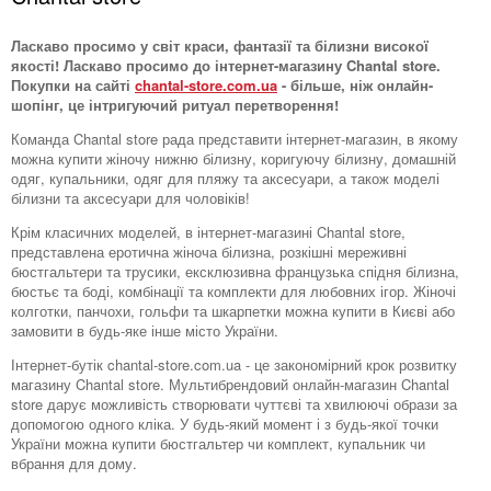
Ласкаво просимо у світ краси, фантазії та білизни високої
якості! Ласкаво просимо до інтернет-магазину Chantal store.
Покупки на сайті
chantal-store.com.ua
- більше, ніж онлайн-
шопінг, це інтригуючий ритуал перетворення!
Команда Chantal store рада представити інтернет-магазин, в якому
можна купити жіночу нижню білизну, коригуючу білизну, домашній
одяг, купальники, одяг для пляжу та аксесуари, а також моделі
білизни та аксесуари для чоловіків!
Крім класичних моделей, в інтернет-магазині Chantal store,
представлена ​​еротична жіноча білизна, розкішні мереживні
бюстгальтери та трусики, ексклюзивна французька спідня білизна,
бюстьє та боді, комбінації та комплекти для любовних ігор. Жіночі
колготки, панчохи, гольфи та шкарпетки можна купити в Києві або
замовити в будь-яке інше місто України.
Інтернет-бутік chantal-store.com.ua - це закономірний крок розвитку
магазину Chantal store. Мультибрендовий онлайн-магазин Chantal
store дарує можливість створювати чуттєві та хвилюючі образи за
допомогою одного кліка. У будь-який момент і з будь-якої точки
України можна купити бюстгальтер чи комплект, купальник чи
вбрання для дому.