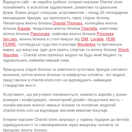
Відвідати сайт - як перейти рубікон: інтернет-магазин Chantal store
познайомить із всесвітом задоволення, романтики та ідеальних
форм. Кожен розділ спокушає асортиментом – понад 20 легендарних
міжнародних брендів, що пропонують гарну спідню білизну.
Неповторна жіноча білизна
Chantal Thomass
, колекційна жіноча
білизна
Aubade
, бездоганна жіноча білизна
Chantelle
, кокетлива
жіноча білизна
Passionata
, грайлива жіноча білизна
Princesse
tam.tam
, жіноча білизна в стилі кежуал від
DIM
,
Lovable
,
HOM,
FERRE
, голлівудські чудо-бюстгальтери
Wonderbra
та британська
марка, що випускає одяг для занять спортом та жіночу білизну
Shock
Absorber
, – Chantal store пропонує моделі на будь-який бюджет та
задовольнить найвибагливіший смак.
Французька спідня білизна та комплекти культових брендів світового
визнання, елітна жіноча білизна та комфортна чоловіча - всі моделі,
представлені в chantal-store.com.ua відповідають найвищим
стандартам якості.
Асортимент, що регулярно поповнюється, наявність виробів у різних
розмірах і конфігураціях, неповторний дизайн і бездоганна якість –
онлайн-магазин жіночої нижньої білизни та чоловічих моделей
chantal-store.com.ua відповідає високим вимогам покупців.
Інтернет-магазин Chantal store запрошує у чарівну подорож до витоків
індивідуальності та самовираження через вишукану чоловічу та
брендову жіночу білизну.