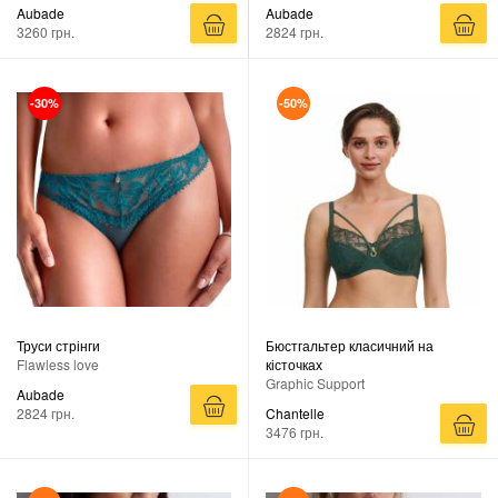
Aubade
Aubade
3260 грн.
2824 грн.
-30%
-50%
Труси стрінги
Бюстгальтер класичний на
Flawless love
кісточках
Graphic Support
Aubade
2824 грн.
Chantelle
3476 грн.