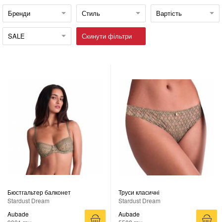
Бренди
Стиль
Вартість
SALE
Скинути фільтри
Бюстгальтер балконет
Труси класичні
Stardust Dream
Stardust Dream
Aubade
Aubade