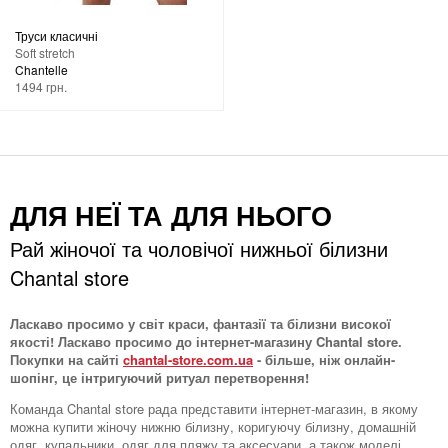
Труси класичні
Soft stretch
Chantelle
1494 грн.
ДЛЯ НЕЇ ТА ДЛЯ НЬОГО
Рай жіночої та чоловічої нижньої білизни
Chantal store
Ласкаво просимо у світ краси, фантазії та білизни високої
якості! Ласкаво просимо до інтернет-магазину Chantal store.
Покупки на сайті
chantal-store.com.ua
- більше, ніж онлайн-
шопінг, це інтригуючий ритуал перетворення!
Команда Chantal store рада представити інтернет-магазин, в якому
можна купити жіночу нижню білизну, коригуючу білизну, домашній
одяг, купальники, одяг для пляжу та аксесуари, а також моделі