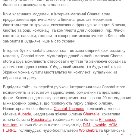
білизни та аксесуари для чоловіків!
Крім класичних моделей, в інтернет-магазині Chantal store,
представлена ​​еротична жіноча білизна, розкішні мереживні
бюстгальтери та трусики, ексклюзивна французька спідня білизна,
бюстьє та боді, комбінації та комплекти для любовних ігор. Жіночі
колготки, панчохи, гольфи та шкарпетки можна купити в Києві або
замовити в будь-яке інше місто України.
Інтернет-бутік chantal-store.com.ua - це закономірний крок розвитку
магазину Chantal store. Мультибрендовий онлайн-магазин Chantal
store дарує можливість створювати чуттєві та хвилюючі образи за
допомогою одного кліка. У будь-який момент і з будь-якої точки
України можна купити бюстгальтер чи комплект, купальник чи
вбрання для дому.
Відвідати сайт - як перейти рубікон: інтернет-магазин Chantal store
познайомить із всесвітом задоволення, романтики та ідеальних
форм. Кожен розділ спокушає асортиментом – понад 20 легендарних
міжнародних брендів, що пропонують гарну спідню білизну.
Неповторна жіноча білизна
Chantal Thomass
, колекційна жіноча
білизна
Aubade
, бездоганна жіноча білизна
Chantelle
, кокетлива
жіноча білизна
Passionata
, грайлива жіноча білизна
Princesse
tam.tam
, жіноча білизна в стилі кежуал від
DIM
,
Lovable
,
HOM,
FERRE
, голлівудські чудо-бюстгальтери
Wonderbra
та британська