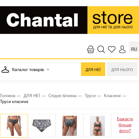
RU
Каталог товарів
ДЛЯ НЕЇ
ДЛЯ НЬОГО
Головна
ДЛЯ НЕЇ
Спідня білизна
Труси
Класичні
Труси класичні
Бажаєте
більше
фото?