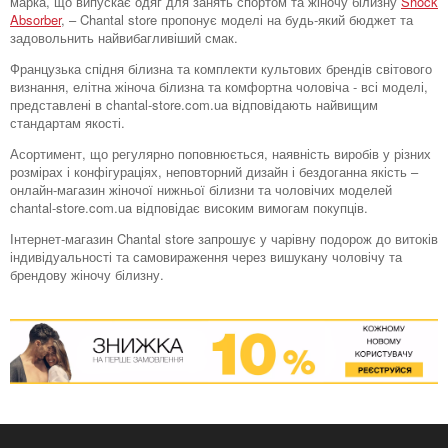
марка, що випускає одяг для занять спортом та жіночу білизну
Shock
Absorber
, – Chantal store пропонує моделі на будь-який бюджет та
задовольнить найвибагливіший смак.
Французька спідня білизна та комплекти культових брендів світового
визнання, елітна жіноча білизна та комфортна чоловіча - всі моделі,
представлені в chantal-store.com.ua відповідають найвищим
стандартам якості.
Асортимент, що регулярно поповнюється, наявність виробів у різних
розмірах і конфігураціях, неповторний дизайн і бездоганна якість –
онлайн-магазин жіночої нижньої білизни та чоловічих моделей
chantal-store.com.ua відповідає високим вимогам покупців.
Інтернет-магазин Chantal store запрошує у чарівну подорож до витоків
індивідуальності та самовираження через вишукану чоловічу та
брендову жіночу білизну.