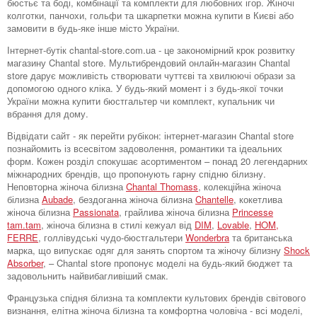
бюстьє та боді, комбінації та комплекти для любовних ігор. Жіночі
колготки, панчохи, гольфи та шкарпетки можна купити в Києві або
замовити в будь-яке інше місто України.
Інтернет-бутік chantal-store.com.ua - це закономірний крок розвитку
магазину Chantal store. Мультибрендовий онлайн-магазин Chantal
store дарує можливість створювати чуттєві та хвилюючі образи за
допомогою одного кліка. У будь-який момент і з будь-якої точки
України можна купити бюстгальтер чи комплект, купальник чи
вбрання для дому.
Відвідати сайт - як перейти рубікон: інтернет-магазин Chantal store
познайомить із всесвітом задоволення, романтики та ідеальних
форм. Кожен розділ спокушає асортиментом – понад 20 легендарних
міжнародних брендів, що пропонують гарну спідню білизну.
Неповторна жіноча білизна
Chantal Thomass
, колекційна жіноча
білизна
Aubade
, бездоганна жіноча білизна
Chantelle
, кокетлива
жіноча білизна
Passionata
, грайлива жіноча білизна
Princesse
tam.tam
, жіноча білизна в стилі кежуал від
DIM
,
Lovable
,
HOM,
FERRE
, голлівудські чудо-бюстгальтери
Wonderbra
та британська
марка, що випускає одяг для занять спортом та жіночу білизну
Shock
Absorber
, – Chantal store пропонує моделі на будь-який бюджет та
задовольнить найвибагливіший смак.
Французька спідня білизна та комплекти культових брендів світового
визнання, елітна жіноча білизна та комфортна чоловіча - всі моделі,