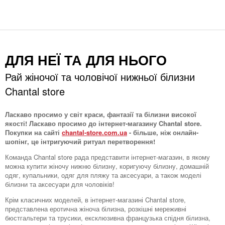
ДЛЯ НЕЇ ТА ДЛЯ НЬОГО
Рай жіночої та чоловічої нижньої білизни
Chantal store
Ласкаво просимо у світ краси, фантазії та білизни високої
якості! Ласкаво просимо до інтернет-магазину Chantal store.
Покупки на сайті
chantal-store.com.ua
- більше, ніж онлайн-
шопінг, це інтригуючий ритуал перетворення!
Команда Chantal store рада представити інтернет-магазин, в якому
можна купити жіночу нижню білизну, коригуючу білизну, домашній
одяг, купальники, одяг для пляжу та аксесуари, а також моделі
білизни та аксесуари для чоловіків!
Крім класичних моделей, в інтернет-магазині Chantal store,
представлена ​​еротична жіноча білизна, розкішні мереживні
бюстгальтери та трусики, ексклюзивна французька спідня білизна,