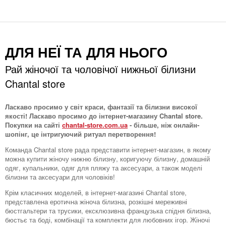
ДЛЯ НЕЇ ТА ДЛЯ НЬОГО
Рай жіночої та чоловічої нижньої білизни
Chantal store
Ласкаво просимо у світ краси, фантазії та білизни високої
якості! Ласкаво просимо до інтернет-магазину Chantal store.
Покупки на сайті
chantal-store.com.ua
- більше, ніж онлайн-
шопінг, це інтригуючий ритуал перетворення!
Команда Chantal store рада представити інтернет-магазин, в якому
можна купити жіночу нижню білизну, коригуючу білизну, домашній
одяг, купальники, одяг для пляжу та аксесуари, а також моделі
білизни та аксесуари для чоловіків!
Крім класичних моделей, в інтернет-магазині Chantal store,
представлена ​​еротична жіноча білизна, розкішні мереживні
бюстгальтери та трусики, ексклюзивна французька спідня білизна,
бюстьє та боді, комбінації та комплекти для любовних ігор. Жіночі