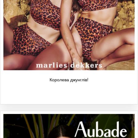
Королева джунглів!