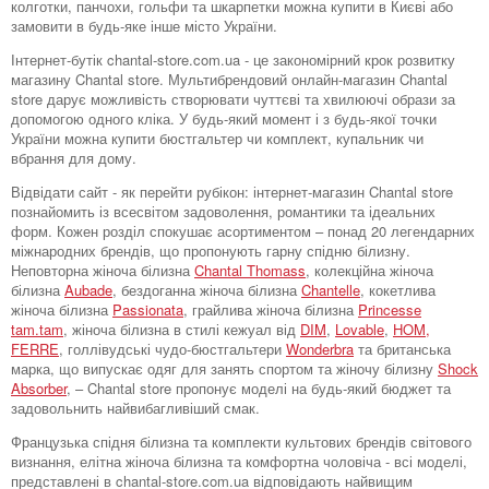
колготки, панчохи, гольфи та шкарпетки можна купити в Києві або
замовити в будь-яке інше місто України.
Інтернет-бутік chantal-store.com.ua - це закономірний крок розвитку
магазину Chantal store. Мультибрендовий онлайн-магазин Chantal
store дарує можливість створювати чуттєві та хвилюючі образи за
допомогою одного кліка. У будь-який момент і з будь-якої точки
України можна купити бюстгальтер чи комплект, купальник чи
вбрання для дому.
Відвідати сайт - як перейти рубікон: інтернет-магазин Chantal store
познайомить із всесвітом задоволення, романтики та ідеальних
форм. Кожен розділ спокушає асортиментом – понад 20 легендарних
міжнародних брендів, що пропонують гарну спідню білизну.
Неповторна жіноча білизна
Chantal Thomass
, колекційна жіноча
білизна
Aubade
, бездоганна жіноча білизна
Chantelle
, кокетлива
жіноча білизна
Passionata
, грайлива жіноча білизна
Princesse
tam.tam
, жіноча білизна в стилі кежуал від
DIM
,
Lovable
,
HOM,
FERRE
, голлівудські чудо-бюстгальтери
Wonderbra
та британська
марка, що випускає одяг для занять спортом та жіночу білизну
Shock
Absorber
, – Chantal store пропонує моделі на будь-який бюджет та
задовольнить найвибагливіший смак.
Французька спідня білизна та комплекти культових брендів світового
визнання, елітна жіноча білизна та комфортна чоловіча - всі моделі,
представлені в chantal-store.com.ua відповідають найвищим