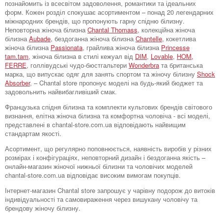
познайомить із всесвітом задоволення, романтики та ідеальних
форм. Кожен розділ спокушає асортиментом – понад 20 легендарних
міжнародних брендів, що пропонують гарну спідню білизну.
Неповторна жіноча білизна
Chantal Thomass
, колекційна жіноча
білизна
Aubade
, бездоганна жіноча білизна
Chantelle
, кокетлива
жіноча білизна
Passionata
, грайлива жіноча білизна
Princesse
tam.tam
, жіноча білизна в стилі кежуал від
DIM
,
Lovable
,
HOM,
FERRE
, голлівудські чудо-бюстгальтери
Wonderbra
та британська
марка, що випускає одяг для занять спортом та жіночу білизну
Shock
Absorber
, – Chantal store пропонує моделі на будь-який бюджет та
задовольнить найвибагливіший смак.
Французька спідня білизна та комплекти культових брендів світового
визнання, елітна жіноча білизна та комфортна чоловіча - всі моделі,
представлені в chantal-store.com.ua відповідають найвищим
стандартам якості.
Асортимент, що регулярно поповнюється, наявність виробів у різних
розмірах і конфігураціях, неповторний дизайн і бездоганна якість –
онлайн-магазин жіночої нижньої білизни та чоловічих моделей
chantal-store.com.ua відповідає високим вимогам покупців.
Інтернет-магазин Chantal store запрошує у чарівну подорож до витоків
індивідуальності та самовираження через вишукану чоловічу та
брендову жіночу білизну.