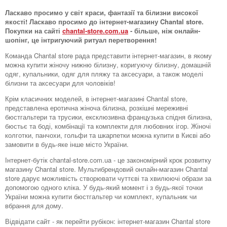
Ласкаво просимо у світ краси, фантазії та білизни високої
якості! Ласкаво просимо до інтернет-магазину Chantal store.
Покупки на сайті
chantal-store.com.ua
- більше, ніж онлайн-
шопінг, це інтригуючий ритуал перетворення!
Команда Chantal store рада представити інтернет-магазин, в якому
можна купити жіночу нижню білизну, коригуючу білизну, домашній
одяг, купальники, одяг для пляжу та аксесуари, а також моделі
білизни та аксесуари для чоловіків!
Крім класичних моделей, в інтернет-магазині Chantal store,
представлена ​​еротична жіноча білизна, розкішні мереживні
бюстгальтери та трусики, ексклюзивна французька спідня білизна,
бюстьє та боді, комбінації та комплекти для любовних ігор. Жіночі
колготки, панчохи, гольфи та шкарпетки можна купити в Києві або
замовити в будь-яке інше місто України.
Інтернет-бутік chantal-store.com.ua - це закономірний крок розвитку
магазину Chantal store. Мультибрендовий онлайн-магазин Chantal
store дарує можливість створювати чуттєві та хвилюючі образи за
допомогою одного кліка. У будь-який момент і з будь-якої точки
України можна купити бюстгальтер чи комплект, купальник чи
вбрання для дому.
Відвідати сайт - як перейти рубікон: інтернет-магазин Chantal store