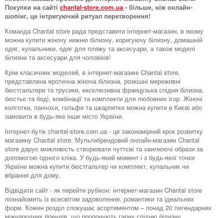
Покупки на сайті
chantal-store.com.ua
- більше, ніж онлайн-
шопінг, це інтригуючий ритуал перетворення!
Команда Chantal store рада представити інтернет-магазин, в якому
можна купити жіночу нижню білизну, коригуючу білизну, домашній
одяг, купальники, одяг для пляжу та аксесуари, а також моделі
білизни та аксесуари для чоловіків!
Крім класичних моделей, в інтернет-магазині Chantal store,
представлена ​​еротична жіноча білизна, розкішні мереживні
бюстгальтери та трусики, ексклюзивна французька спідня білизна,
бюстьє та боді, комбінації та комплекти для любовних ігор. Жіночі
колготки, панчохи, гольфи та шкарпетки можна купити в Києві або
замовити в будь-яке інше місто України.
Інтернет-бутік chantal-store.com.ua - це закономірний крок розвитку
магазину Chantal store. Мультибрендовий онлайн-магазин Chantal
store дарує можливість створювати чуттєві та хвилюючі образи за
допомогою одного кліка. У будь-який момент і з будь-якої точки
України можна купити бюстгальтер чи комплект, купальник чи
вбрання для дому.
Відвідати сайт - як перейти рубікон: інтернет-магазин Chantal store
познайомить із всесвітом задоволення, романтики та ідеальних
форм. Кожен розділ спокушає асортиментом – понад 20 легендарних
міжнародних брендів, що пропонують гарну спідню білизну.