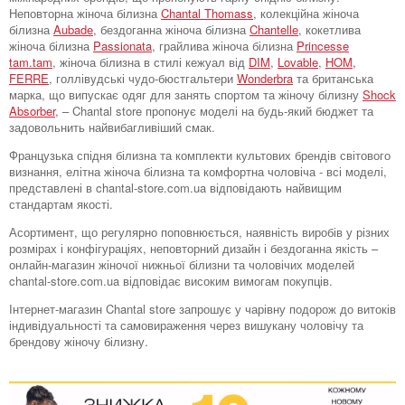
Неповторна жіноча білизна
Chantal Thomass
, колекційна жіноча
білизна
Aubade
, бездоганна жіноча білизна
Chantelle
, кокетлива
жіноча білизна
Passionata
, грайлива жіноча білизна
Princesse
tam.tam
, жіноча білизна в стилі кежуал від
DIM
,
Lovable
,
HOM,
FERRE
, голлівудські чудо-бюстгальтери
Wonderbra
та британська
марка, що випускає одяг для занять спортом та жіночу білизну
Shock
Absorber
, – Chantal store пропонує моделі на будь-який бюджет та
задовольнить найвибагливіший смак.
Французька спідня білизна та комплекти культових брендів світового
визнання, елітна жіноча білизна та комфортна чоловіча - всі моделі,
представлені в chantal-store.com.ua відповідають найвищим
стандартам якості.
Асортимент, що регулярно поповнюється, наявність виробів у різних
розмірах і конфігураціях, неповторний дизайн і бездоганна якість –
онлайн-магазин жіночої нижньої білизни та чоловічих моделей
chantal-store.com.ua відповідає високим вимогам покупців.
Інтернет-магазин Chantal store запрошує у чарівну подорож до витоків
індивідуальності та самовираження через вишукану чоловічу та
брендову жіночу білизну.