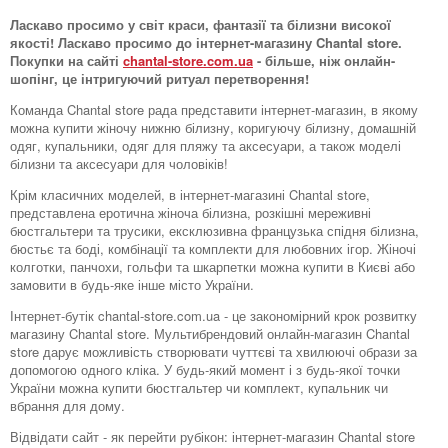
Ласкаво просимо у світ краси, фантазії та білизни високої
якості! Ласкаво просимо до інтернет-магазину Chantal store.
Покупки на сайті
chantal-store.com.ua
- більше, ніж онлайн-
шопінг, це інтригуючий ритуал перетворення!
Команда Chantal store рада представити інтернет-магазин, в якому
можна купити жіночу нижню білизну, коригуючу білизну, домашній
одяг, купальники, одяг для пляжу та аксесуари, а також моделі
білизни та аксесуари для чоловіків!
Крім класичних моделей, в інтернет-магазині Chantal store,
представлена ​​еротична жіноча білизна, розкішні мереживні
бюстгальтери та трусики, ексклюзивна французька спідня білизна,
бюстьє та боді, комбінації та комплекти для любовних ігор. Жіночі
колготки, панчохи, гольфи та шкарпетки можна купити в Києві або
замовити в будь-яке інше місто України.
Інтернет-бутік chantal-store.com.ua - це закономірний крок розвитку
магазину Chantal store. Мультибрендовий онлайн-магазин Chantal
store дарує можливість створювати чуттєві та хвилюючі образи за
допомогою одного кліка. У будь-який момент і з будь-якої точки
України можна купити бюстгальтер чи комплект, купальник чи
вбрання для дому.
Відвідати сайт - як перейти рубікон: інтернет-магазин Chantal store