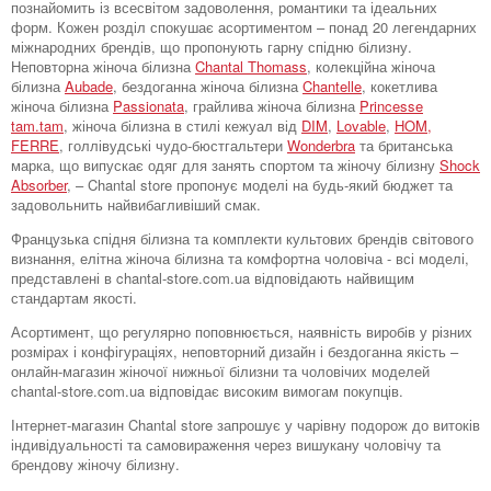
познайомить із всесвітом задоволення, романтики та ідеальних
форм. Кожен розділ спокушає асортиментом – понад 20 легендарних
міжнародних брендів, що пропонують гарну спідню білизну.
Неповторна жіноча білизна
Chantal Thomass
, колекційна жіноча
білизна
Aubade
, бездоганна жіноча білизна
Chantelle
, кокетлива
жіноча білизна
Passionata
, грайлива жіноча білизна
Princesse
tam.tam
, жіноча білизна в стилі кежуал від
DIM
,
Lovable
,
HOM,
FERRE
, голлівудські чудо-бюстгальтери
Wonderbra
та британська
марка, що випускає одяг для занять спортом та жіночу білизну
Shock
Absorber
, – Chantal store пропонує моделі на будь-який бюджет та
задовольнить найвибагливіший смак.
Французька спідня білизна та комплекти культових брендів світового
визнання, елітна жіноча білизна та комфортна чоловіча - всі моделі,
представлені в chantal-store.com.ua відповідають найвищим
стандартам якості.
Асортимент, що регулярно поповнюється, наявність виробів у різних
розмірах і конфігураціях, неповторний дизайн і бездоганна якість –
онлайн-магазин жіночої нижньої білизни та чоловічих моделей
chantal-store.com.ua відповідає високим вимогам покупців.
Інтернет-магазин Chantal store запрошує у чарівну подорож до витоків
індивідуальності та самовираження через вишукану чоловічу та
брендову жіночу білизну.