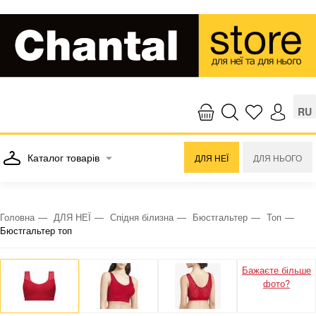
RU
Каталог товарів
ДЛЯ НЕЇ
ДЛЯ НЬОГО
Головна
ДЛЯ НЕЇ
Спідня білизна
Бюстгальтер
Топ
Бюстгальтер топ
Бажаєте більше
фото?