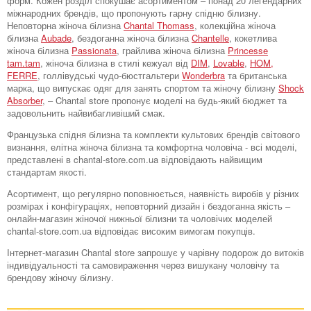
форм. Кожен розділ спокушає асортиментом – понад 20 легендарних
міжнародних брендів, що пропонують гарну спідню білизну.
Неповторна жіноча білизна
Chantal Thomass
, колекційна жіноча
білизна
Aubade
, бездоганна жіноча білизна
Chantelle
, кокетлива
жіноча білизна
Passionata
, грайлива жіноча білизна
Princesse
tam.tam
, жіноча білизна в стилі кежуал від
DIM
,
Lovable
,
HOM,
FERRE
, голлівудські чудо-бюстгальтери
Wonderbra
та британська
марка, що випускає одяг для занять спортом та жіночу білизну
Shock
Absorber
, – Chantal store пропонує моделі на будь-який бюджет та
задовольнить найвибагливіший смак.
Французька спідня білизна та комплекти культових брендів світового
визнання, елітна жіноча білизна та комфортна чоловіча - всі моделі,
представлені в chantal-store.com.ua відповідають найвищим
стандартам якості.
Асортимент, що регулярно поповнюється, наявність виробів у різних
розмірах і конфігураціях, неповторний дизайн і бездоганна якість –
онлайн-магазин жіночої нижньої білизни та чоловічих моделей
chantal-store.com.ua відповідає високим вимогам покупців.
Інтернет-магазин Chantal store запрошує у чарівну подорож до витоків
індивідуальності та самовираження через вишукану чоловічу та
брендову жіночу білизну.