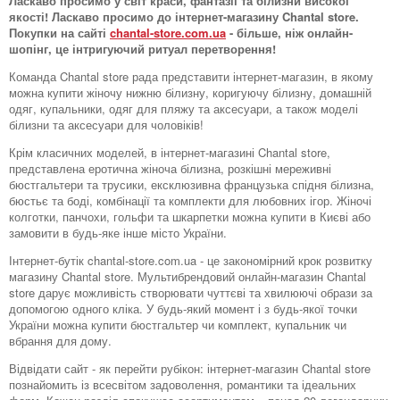
Ласкаво просимо у світ краси, фантазії та білизни високої
якості! Ласкаво просимо до інтернет-магазину Chantal store.
Покупки на сайті
chantal-store.com.ua
- більше, ніж онлайн-
шопінг, це інтригуючий ритуал перетворення!
Команда Chantal store рада представити інтернет-магазин, в якому
можна купити жіночу нижню білизну, коригуючу білизну, домашній
одяг, купальники, одяг для пляжу та аксесуари, а також моделі
білизни та аксесуари для чоловіків!
Крім класичних моделей, в інтернет-магазині Chantal store,
представлена ​​еротична жіноча білизна, розкішні мереживні
бюстгальтери та трусики, ексклюзивна французька спідня білизна,
бюстьє та боді, комбінації та комплекти для любовних ігор. Жіночі
колготки, панчохи, гольфи та шкарпетки можна купити в Києві або
замовити в будь-яке інше місто України.
Інтернет-бутік chantal-store.com.ua - це закономірний крок розвитку
магазину Chantal store. Мультибрендовий онлайн-магазин Chantal
store дарує можливість створювати чуттєві та хвилюючі образи за
допомогою одного кліка. У будь-який момент і з будь-якої точки
України можна купити бюстгальтер чи комплект, купальник чи
вбрання для дому.
Відвідати сайт - як перейти рубікон: інтернет-магазин Chantal store
познайомить із всесвітом задоволення, романтики та ідеальних