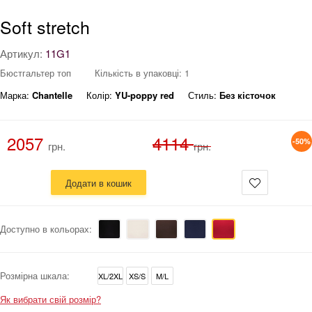
Soft stretch
Артикул:
11G1
Бюстгальтер топ
Кількість в упаковці: 1
Марка:
Chantelle
Колір:
YU-poppy red
Стиль:
Без кісточок
2057
4114
-50%
грн.
грн.
Додати в кошик
Доступно в кольорах:
Розмірна шкала:
XL/2XL
XS/S
M/L
Як вибрати свій розмір?