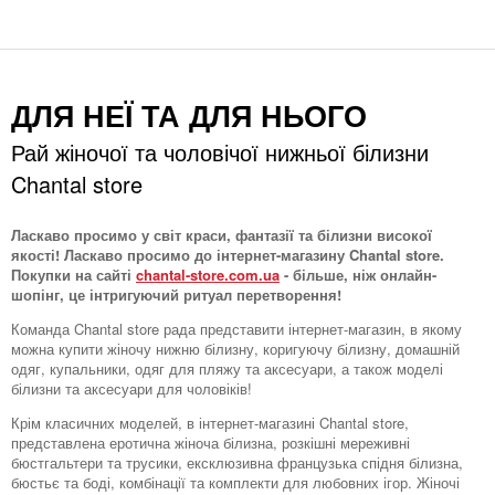
ДЛЯ НЕЇ ТА ДЛЯ НЬОГО
Рай жіночої та чоловічої нижньої білизни
Chantal store
Ласкаво просимо у світ краси, фантазії та білизни високої
якості! Ласкаво просимо до інтернет-магазину Chantal store.
Покупки на сайті
chantal-store.com.ua
- більше, ніж онлайн-
шопінг, це інтригуючий ритуал перетворення!
Команда Chantal store рада представити інтернет-магазин, в якому
можна купити жіночу нижню білизну, коригуючу білизну, домашній
одяг, купальники, одяг для пляжу та аксесуари, а також моделі
білизни та аксесуари для чоловіків!
Крім класичних моделей, в інтернет-магазині Chantal store,
представлена ​​еротична жіноча білизна, розкішні мереживні
бюстгальтери та трусики, ексклюзивна французька спідня білизна,
бюстьє та боді, комбінації та комплекти для любовних ігор. Жіночі