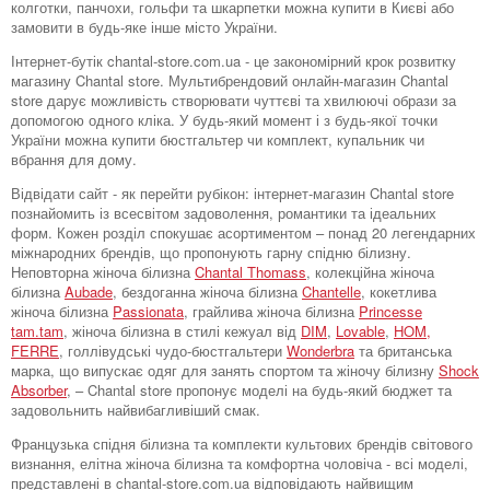
колготки, панчохи, гольфи та шкарпетки можна купити в Києві або
замовити в будь-яке інше місто України.
Інтернет-бутік chantal-store.com.ua - це закономірний крок розвитку
магазину Chantal store. Мультибрендовий онлайн-магазин Chantal
store дарує можливість створювати чуттєві та хвилюючі образи за
допомогою одного кліка. У будь-який момент і з будь-якої точки
України можна купити бюстгальтер чи комплект, купальник чи
вбрання для дому.
Відвідати сайт - як перейти рубікон: інтернет-магазин Chantal store
познайомить із всесвітом задоволення, романтики та ідеальних
форм. Кожен розділ спокушає асортиментом – понад 20 легендарних
міжнародних брендів, що пропонують гарну спідню білизну.
Неповторна жіноча білизна
Chantal Thomass
, колекційна жіноча
білизна
Aubade
, бездоганна жіноча білизна
Chantelle
, кокетлива
жіноча білизна
Passionata
, грайлива жіноча білизна
Princesse
tam.tam
, жіноча білизна в стилі кежуал від
DIM
,
Lovable
,
HOM,
FERRE
, голлівудські чудо-бюстгальтери
Wonderbra
та британська
марка, що випускає одяг для занять спортом та жіночу білизну
Shock
Absorber
, – Chantal store пропонує моделі на будь-який бюджет та
задовольнить найвибагливіший смак.
Французька спідня білизна та комплекти культових брендів світового
визнання, елітна жіноча білизна та комфортна чоловіча - всі моделі,
представлені в chantal-store.com.ua відповідають найвищим