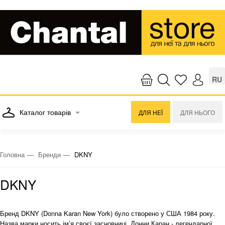
RU
Каталог товарів
ДЛЯ НЕЇ
ДЛЯ НЬОГО
Головна
Бренди
DKNY
DKNY
Бренд DKNY (Donna Karan New York) було створено у США 1984 року.
Назва марки носить ім’я своєї засновниці, Донни Каран - легендарної