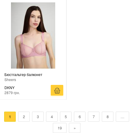
Бюстгальтер балконет
Sheers
DKNY
2879 грн.
1
2
3
4
5
6
7
8
…
19
»