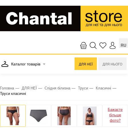
RU
Каталог товарів
ДЛЯ НЕЇ
ДЛЯ НЬОГО
Головна
ДЛЯ НЕЇ
Спідня білизна
Труси
Класичні
Труси класичні
Бажаєте
більше
фото?