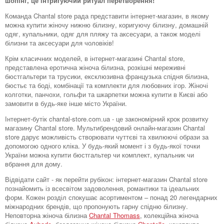
шопінг, це інтригуючий ритуал перетворення!
Команда Chantal store рада представити інтернет-магазин, в якому
можна купити жіночу нижню білизну, коригуючу білизну, домашній
одяг, купальники, одяг для пляжу та аксесуари, а також моделі
білизни та аксесуари для чоловіків!
Крім класичних моделей, в інтернет-магазині Chantal store,
представлена ​​еротична жіноча білизна, розкішні мереживні
бюстгальтери та трусики, ексклюзивна французька спідня білизна,
бюстьє та боді, комбінації та комплекти для любовних ігор. Жіночі
колготки, панчохи, гольфи та шкарпетки можна купити в Києві або
замовити в будь-яке інше місто України.
Інтернет-бутік chantal-store.com.ua - це закономірний крок розвитку
магазину Chantal store. Мультибрендовий онлайн-магазин Chantal
store дарує можливість створювати чуттєві та хвилюючі образи за
допомогою одного кліка. У будь-який момент і з будь-якої точки
України можна купити бюстгальтер чи комплект, купальник чи
вбрання для дому.
Відвідати сайт - як перейти рубікон: інтернет-магазин Chantal store
познайомить із всесвітом задоволення, романтики та ідеальних
форм. Кожен розділ спокушає асортиментом – понад 20 легендарних
міжнародних брендів, що пропонують гарну спідню білизну.
Неповторна жіноча білизна
Chantal Thomass
, колекційна жіноча