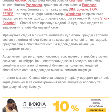
білизна
Aubade
, бездоганна жіноча білизна
Chantelle
, кокетлива
жіноча білизна
Passionata
, грайлива жіноча білизна
Princesse
tam.tam
, жіноча білизна в стилі кежуал від
DIM
,
Lovable
,
HOM,
FERRE
, голлівудські чудо-бюстгальтери
Wonderbra
та британська
марка, що випускає одяг для занять спортом та жіночу білизну
Shock
Absorber
, – Chantal store пропонує моделі на будь-який бюджет та
задовольнить найвибагливіший смак.
Французька спідня білизна та комплекти культових брендів світового
визнання, елітна жіноча білизна та комфортна чоловіча - всі моделі,
представлені в chantal-store.com.ua відповідають найвищим
стандартам якості.
Асортимент, що регулярно поповнюється, наявність виробів у різних
розмірах і конфігураціях, неповторний дизайн і бездоганна якість –
онлайн-магазин жіночої нижньої білизни та чоловічих моделей
chantal-store.com.ua відповідає високим вимогам покупців.
Інтернет-магазин Chantal store запрошує у чарівну подорож до витоків
індивідуальності та самовираження через вишукану чоловічу та
брендову жіночу білизну.