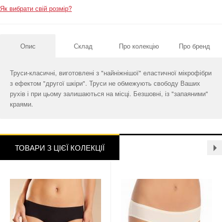
Як вибрати свій розмір?
Опис
Склад
Про колекцію
Про бренд
Труси-класичні, виготовлені з "найніжнішої" еластичної мікрофібри
з ефектом "другої шкіри". Труси не обмежують свободу Ваших
рухів і при цьому залишаються на місці. Безшовні, із "запаяними"
краями.
ТОВАРИ З ЦІЄЇ КОЛЕКЦІЇ