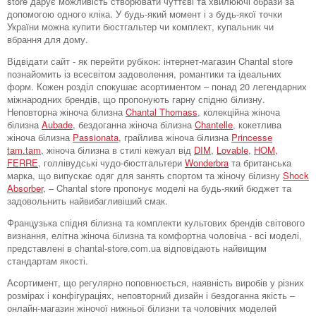
store дарує можливість створювати чуттєві та хвилюючі образи за
допомогою одного кліка. У будь-який момент і з будь-якої точки
України можна купити бюстгальтер чи комплект, купальник чи
вбрання для дому.
Відвідати сайт - як перейти рубікон: інтернет-магазин Chantal store
познайомить із всесвітом задоволення, романтики та ідеальних
форм. Кожен розділ спокушає асортиментом – понад 20 легендарних
міжнародних брендів, що пропонують гарну спідню білизну.
Неповторна жіноча білизна
Chantal Thomass
, колекційна жіноча
білизна
Aubade
, бездоганна жіноча білизна
Chantelle
, кокетлива
жіноча білизна
Passionata
, грайлива жіноча білизна
Princesse
tam.tam
, жіноча білизна в стилі кежуал від
DIM
,
Lovable
,
HOM,
FERRE
, голлівудські чудо-бюстгальтери
Wonderbra
та британська
марка, що випускає одяг для занять спортом та жіночу білизну
Shock
Absorber
, – Chantal store пропонує моделі на будь-який бюджет та
задовольнить найвибагливіший смак.
Французька спідня білизна та комплекти культових брендів світового
визнання, елітна жіноча білизна та комфортна чоловіча - всі моделі,
представлені в chantal-store.com.ua відповідають найвищим
стандартам якості.
Асортимент, що регулярно поповнюється, наявність виробів у різних
розмірах і конфігураціях, неповторний дизайн і бездоганна якість –
онлайн-магазин жіночої нижньої білизни та чоловічих моделей