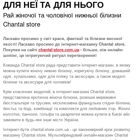
ДЛЯ НЕЇ ТА ДЛЯ НЬОГО
Рай жіночої та чоловічої нижньої білизни
Chantal store
Ласкаво просимо у світ краси, фантазії та білизни високої
якості! Ласкаво просимо до інтернет-магазину Chantal store.
Покупки на сайті
chantal-store.com.ua
- більше, ніж онлайн-
шопінг, це інтригуючий ритуал перетворення!
Команда Chantal store рада представити інтернет-магазин, в якому
можна купити жіночу нижню білизну, коригуючу білизну, домашній
одяг, купальники, одяг для пляжу та аксесуари, а також моделі
білизни та аксесуари для чоловіків!
Крім класичних моделей, в інтернет-магазині Chantal store,
представлена ​​еротична жіноча білизна, розкішні мереживні
бюстгальтери та трусики, ексклюзивна французька спідня білизна,
бюстьє та боді, комбінації та комплекти для любовних ігор. Жіночі
колготки, панчохи, гольфи та шкарпетки можна купити в Києві або
замовити в будь-яке інше місто України.
Інтернет-бутік chantal-store.com.ua - це закономірний крок розвитку
магазину Chantal store. Мультибрендовий онлайн-магазин Chantal