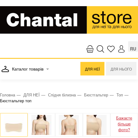
RU
Каталог товарів
ДЛЯ НЕЇ
ДЛЯ НЬОГО
Головна
ДЛЯ НЕЇ
Спідня білизна
Бюстгальтер
Топ
Бюстгальтер топ
Бажаєте
більше
фото?