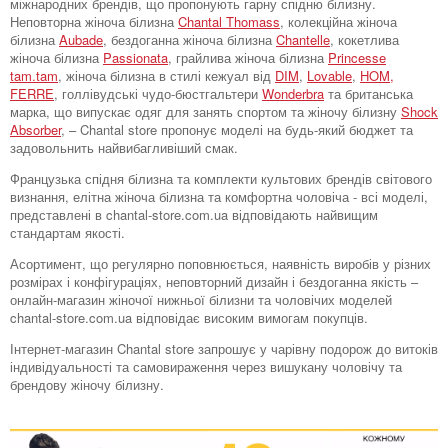
міжнародних брендів, що пропонують гарну спідню білизну.
Неповторна жіноча білизна
Chantal Thomass
, колекційна жіноча
білизна
Aubade
, бездоганна жіноча білизна
Chantelle
, кокетлива
жіноча білизна
Passionata
, грайлива жіноча білизна
Princesse
tam.tam
, жіноча білизна в стилі кежуал від
DIM
,
Lovable
,
HOM,
FERRE
, голлівудські чудо-бюстгальтери
Wonderbra
та британська
марка, що випускає одяг для занять спортом та жіночу білизну
Shock
Absorber
, – Chantal store пропонує моделі на будь-який бюджет та
задовольнить найвибагливіший смак.
Французька спідня білизна та комплекти культових брендів світового
визнання, елітна жіноча білизна та комфортна чоловіча - всі моделі,
представлені в chantal-store.com.ua відповідають найвищим
стандартам якості.
Асортимент, що регулярно поповнюється, наявність виробів у різних
розмірах і конфігураціях, неповторний дизайн і бездоганна якість –
онлайн-магазин жіночої нижньої білизни та чоловічих моделей
chantal-store.com.ua відповідає високим вимогам покупців.
Інтернет-магазин Chantal store запрошує у чарівну подорож до витоків
індивідуальності та самовираження через вишукану чоловічу та
брендову жіночу білизну.