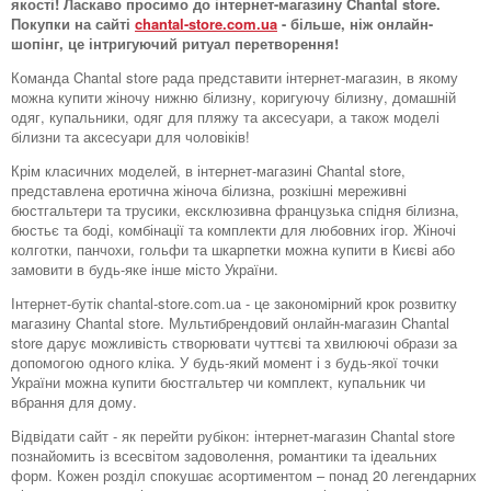
якості! Ласкаво просимо до інтернет-магазину Chantal store.
Покупки на сайті
chantal-store.com.ua
- більше, ніж онлайн-
шопінг, це інтригуючий ритуал перетворення!
Команда Chantal store рада представити інтернет-магазин, в якому
можна купити жіночу нижню білизну, коригуючу білизну, домашній
одяг, купальники, одяг для пляжу та аксесуари, а також моделі
білизни та аксесуари для чоловіків!
Крім класичних моделей, в інтернет-магазині Chantal store,
представлена ​​еротична жіноча білизна, розкішні мереживні
бюстгальтери та трусики, ексклюзивна французька спідня білизна,
бюстьє та боді, комбінації та комплекти для любовних ігор. Жіночі
колготки, панчохи, гольфи та шкарпетки можна купити в Києві або
замовити в будь-яке інше місто України.
Інтернет-бутік chantal-store.com.ua - це закономірний крок розвитку
магазину Chantal store. Мультибрендовий онлайн-магазин Chantal
store дарує можливість створювати чуттєві та хвилюючі образи за
допомогою одного кліка. У будь-який момент і з будь-якої точки
України можна купити бюстгальтер чи комплект, купальник чи
вбрання для дому.
Відвідати сайт - як перейти рубікон: інтернет-магазин Chantal store
познайомить із всесвітом задоволення, романтики та ідеальних
форм. Кожен розділ спокушає асортиментом – понад 20 легендарних