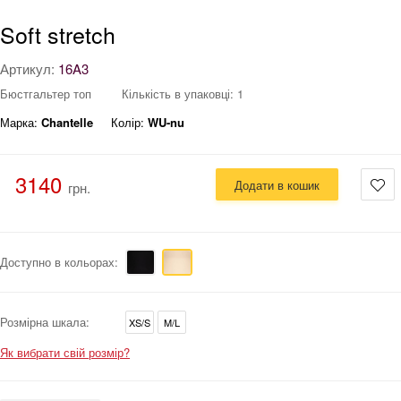
Soft stretch
Артикул:
16A3
Бюстгальтер топ
Кількість в упаковці: 1
Марка:
Chantelle
Колір:
WU-nu
3140
Додати в кошик
грн.
Доступно в кольорах:
Розмірна шкала:
XS/S
M/L
Як вибрати свій розмір?