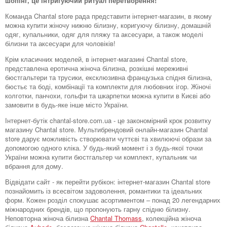
шопінг, це інтригуючий ритуал перетворення!
Команда Chantal store рада представити інтернет-магазин, в якому
можна купити жіночу нижню білизну, коригуючу білизну, домашній
одяг, купальники, одяг для пляжу та аксесуари, а також моделі
білизни та аксесуари для чоловіків!
Крім класичних моделей, в інтернет-магазині Chantal store,
представлена ​​еротична жіноча білизна, розкішні мереживні
бюстгальтери та трусики, ексклюзивна французька спідня білизна,
бюстьє та боді, комбінації та комплекти для любовних ігор. Жіночі
колготки, панчохи, гольфи та шкарпетки можна купити в Києві або
замовити в будь-яке інше місто України.
Інтернет-бутік chantal-store.com.ua - це закономірний крок розвитку
магазину Chantal store. Мультибрендовий онлайн-магазин Chantal
store дарує можливість створювати чуттєві та хвилюючі образи за
допомогою одного кліка. У будь-який момент і з будь-якої точки
України можна купити бюстгальтер чи комплект, купальник чи
вбрання для дому.
Відвідати сайт - як перейти рубікон: інтернет-магазин Chantal store
познайомить із всесвітом задоволення, романтики та ідеальних
форм. Кожен розділ спокушає асортиментом – понад 20 легендарних
міжнародних брендів, що пропонують гарну спідню білизну.
Неповторна жіноча білизна
Chantal Thomass
, колекційна жіноча