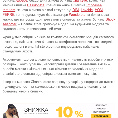
білизна
Aubade
, бездоганна жіноча білизна
Chantelle
, кокетлива
жіноча білизна
Passionata
, грайлива жіноча білизна
Princesse
tam.tam
, жіноча білизна в стилі кежуал від
DIM
,
Lovable
,
HOM,
FERRE
, голлівудські чудо-бюстгальтери
Wonderbra
та британська
марка, що випускає одяг для занять спортом та жіночу білизну
Shock
Absorber
, – Chantal store пропонує моделі на будь-який бюджет та
задовольнить найвибагливіший смак.
Французька спідня білизна та комплекти культових брендів світового
визнання, елітна жіноча білизна та комфортна чоловіча - всі моделі,
представлені в chantal-store.com.ua відповідають найвищим
стандартам якості.
Асортимент, що регулярно поповнюється, наявність виробів у різних
розмірах і конфігураціях, неповторний дизайн і бездоганна якість –
онлайн-магазин жіночої нижньої білизни та чоловічих моделей
chantal-store.com.ua відповідає високим вимогам покупців.
Інтернет-магазин Chantal store запрошує у чарівну подорож до витоків
індивідуальності та самовираження через вишукану чоловічу та
брендову жіночу білизну.