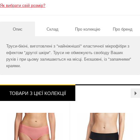
Як вибрати свій розмір?
Опис
Склад
Про колекцію
Про бренд
Труси-бікіні, виготовлені з "найніжнішої" еластичної мікрофібри з
ефектом "другої шкіри". Труси не обмежують свободу Ваших
рухів і при цьому залишаються на місці. Безшовні, із "запаяними"
краями.
ТОВАРИ З ЦІЄЇ КОЛЕКЦІЇ