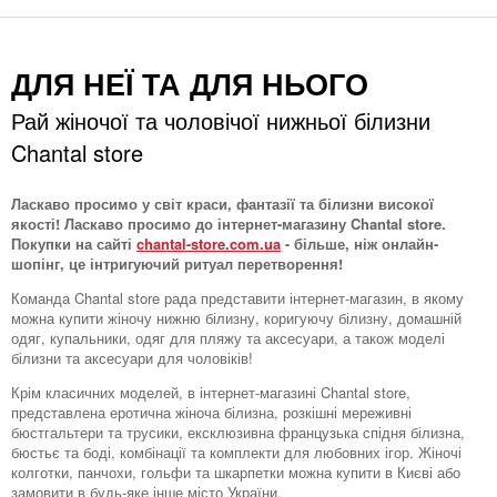
ДЛЯ НЕЇ ТА ДЛЯ НЬОГО
Рай жіночої та чоловічої нижньої білизни
Chantal store
Ласкаво просимо у світ краси, фантазії та білизни високої
якості! Ласкаво просимо до інтернет-магазину Chantal store.
Покупки на сайті
chantal-store.com.ua
- більше, ніж онлайн-
шопінг, це інтригуючий ритуал перетворення!
Команда Chantal store рада представити інтернет-магазин, в якому
можна купити жіночу нижню білизну, коригуючу білизну, домашній
одяг, купальники, одяг для пляжу та аксесуари, а також моделі
білизни та аксесуари для чоловіків!
Крім класичних моделей, в інтернет-магазині Chantal store,
представлена ​​еротична жіноча білизна, розкішні мереживні
бюстгальтери та трусики, ексклюзивна французька спідня білизна,
бюстьє та боді, комбінації та комплекти для любовних ігор. Жіночі
колготки, панчохи, гольфи та шкарпетки можна купити в Києві або
замовити в будь-яке інше місто України.