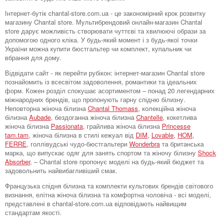
Інтернет-бутік chantal-store.com.ua - це закономірний крок розвитку
магазину Chantal store. Мультибрендовий онлайн-магазин Chantal
store дарує можливість створювати чуттєві та хвилюючі образи за
допомогою одного кліка. У будь-який момент і з будь-якої точки
України можна купити бюстгальтер чи комплект, купальник чи
вбрання для дому.
Відвідати сайт - як перейти рубікон: інтернет-магазин Chantal store
познайомить із всесвітом задоволення, романтики та ідеальних
форм. Кожен розділ спокушає асортиментом – понад 20 легендарних
міжнародних брендів, що пропонують гарну спідню білизну.
Неповторна жіноча білизна
Chantal Thomass
, колекційна жіноча
білизна
Aubade
, бездоганна жіноча білизна
Chantelle
, кокетлива
жіноча білизна
Passionata
, грайлива жіноча білизна
Princesse
tam.tam
, жіноча білизна в стилі кежуал від
DIM
,
Lovable
,
HOM,
FERRE
, голлівудські чудо-бюстгальтери
Wonderbra
та британська
марка, що випускає одяг для занять спортом та жіночу білизну
Shock
Absorber
, – Chantal store пропонує моделі на будь-який бюджет та
задовольнить найвибагливіший смак.
Французька спідня білизна та комплекти культових брендів світового
визнання, елітна жіноча білизна та комфортна чоловіча - всі моделі,
представлені в chantal-store.com.ua відповідають найвищим
стандартам якості.