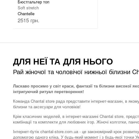
Бюстгальтер топ
Soft stretch
Chantelle
2515 грн.
ДЛЯ НЕЇ ТА ДЛЯ НЬОГО
Рай жіночої та чоловічої нижньої білизни Ch
Ласкаво просимо у світ краси, фантазії та білизни високої як
інтригуючий ритуал перетворення!
Команда Chantal store рада представити інтернет-магазин, в яком
білизни та аксесуари для чоловіків!
Крім класичних моделей, в інтернет-магазині Chantal store, предс
комбінації та комплекти для любовних ігор. Жіночі колготки, панч
Інтернет-бутік chantal-store.com.ua - це закономірний крок розви
допомогою одного кліка. У будь-який момент і з будь-якої точки 