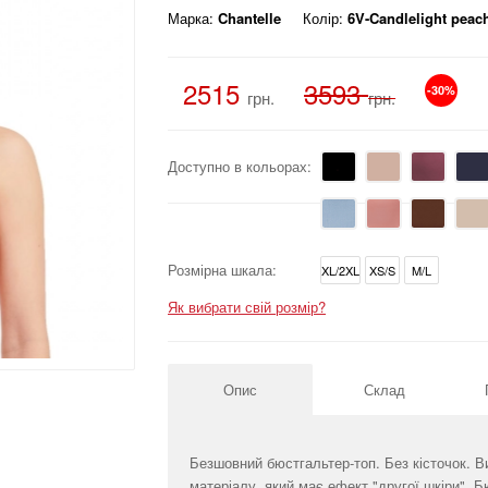
Марка:
Chantelle
Колір:
6V-Candlelight peac
2515
3593
-30%
грн.
грн.
Доступно в кольорах:
Розмірна шкала:
XL/2XL
XS/S
M/L
Як вибрати свій розмір?
Опис
Склад
Безшовний бюстгальтер-топ. Без кісточок. В
матеріалу, який має ефект "другої шкіри". 