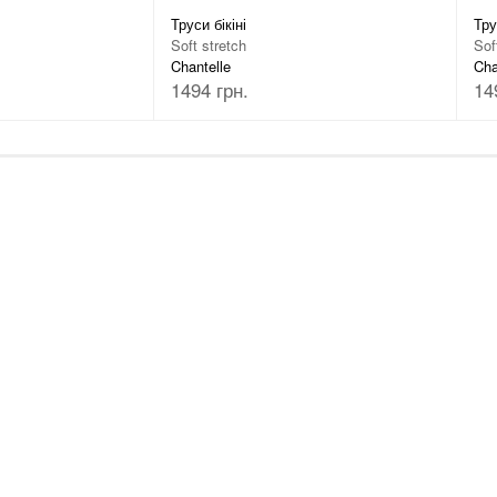
Труси бікіні
Тру
Soft stretch
Sof
Chantelle
Cha
1494 грн.
14