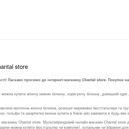
antal store
ості! Ласкаво просимо до інтернет-магазину Chantal store. Покупки на
у можна купити жіночу нижню білизну, коригуючу білизну, домашній одяг,
тавлена ​​еротична жіноча білизна, розкішні мереживні бюстгальтери та тр
охи, гольфи та шкарпетки можна купити в Києві або замовити в будь-яке і
тку магазину Chantal store. Мультибрендовий онлайн-магазин Chantal stor
України можна купити бюстгальтер чи комплект, купальник чи вбрання для