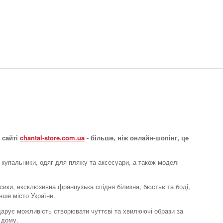
Бюстгальтер топ
Soft stretch
2515 грн.
 сайті
chantal-store.com.ua
- більше, ніж онлайн-шопінг, це
 купальники, одяг для пляжу та аксесуари, а також моделі
Бюстгальтер топ
усики, ексклюзивна французька спідня білизна, бюстьє та боді,
Soft stretch
нше місто України.
3593 грн.
e дарує можливість створювати чуттєві та хвилюючі образи за
 дому.