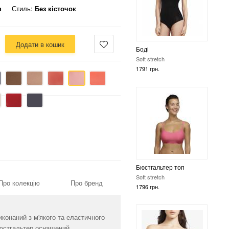
h
Стиль:
Без кісточок
Додати в кошик
Бюстгальтер топ
Soft stretch
1796 грн.
Бюстгальтер топ
Soft stretch
Про колекцію
Про бренд
3140 грн.
иконаний з м'якого та еластичного
Бюстгальтер оснащений