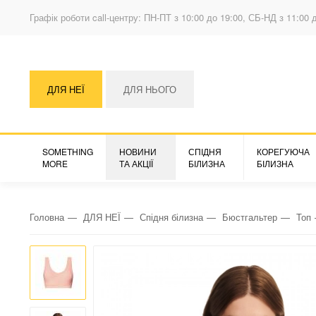
Графік роботи call-центру: ПН-ПТ з 10:00 до 19:00, СБ-НД з 11:00 
ДЛЯ НЕЇ
ДЛЯ НЬОГО
SOMETHING
НОВИНИ
СПІДНЯ
КОРЕГУЮЧА
MORE
ТА АКЦІЇ
БІЛИЗНА
БІЛИЗНА
Головна
ДЛЯ НЕЇ
Спідня білизна
Бюстгальтер
Топ