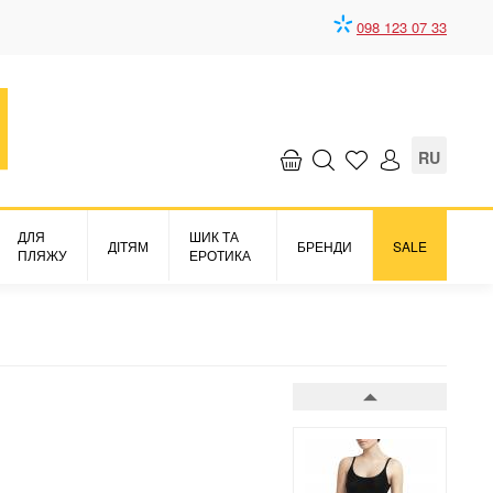
098 123 07 33
Боді
Soft stretch
1791 грн.
RU
ДЛЯ
ШИК ТА
ДІТЯМ
БРЕНДИ
SALE
ПЛЯЖУ
ЕРОТИКА
Боді
Soft stretch
1791 грн.