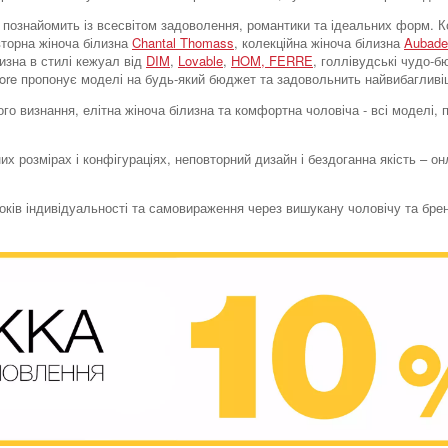
tore познайомить із всесвітом задоволення, романтики та ідеальних форм
вторна жіноча білизна
Chantal Thomass
, колекційна жіноча білизна
Aubade
лизна в стилі кежуал від
DIM
,
Lovable
,
HOM,
FERRE
, голлівудські чудо-
store пропонує моделі на будь-який бюджет та задовольнить найвибагливі
го визнання, елітна жіноча білизна та комфортна чоловіча - всі моделі,
их розмірах і конфігураціях, неповторний дизайн і бездоганна якість – о
токів індивідуальності та самовираження через вишукану чоловічу та бре