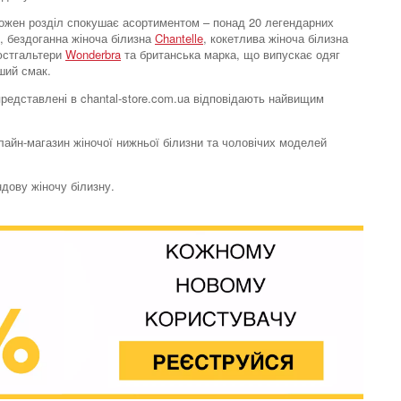
. Кожен розділ спокушає асортиментом – понад 20 легендарних
, бездоганна жіноча білизна
Chantelle
, кокетлива жіноча білизна
бюстгальтери
Wonderbra
та британська марка, що випускає одяг
ший смак.
 представлені в chantal-store.com.ua відповідають найвищим
Бюстгальтер топ
нлайн-магазин жіночої нижньої білизни та чоловічих моделей
Soft stretch
3138 грн.
ндову жіночу білизну.
Бюстгальтер топ
Soft stretch
1796 грн.