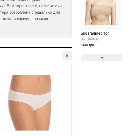
мка Вам гарантовані, незважаючи
ьтера розроблена спеціально для
 але залишаючись на місці
Бюстгальтер топ
Soft stretch
3593 грн.
Бюстгальтер топ
Soft stretch
3593 грн.