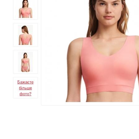
Бажаєте
більше
фото?