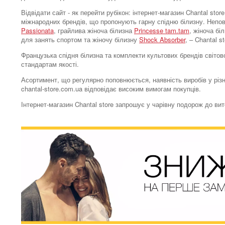
Відвідати сайт - як перейти рубікон: інтернет-магазин Chantal s
міжнародних брендів, що пропонують гарну спідню білизну. Непо
Passionata
, грайлива жіноча білизна
Princesse tam.tam
, жіноча бі
для занять спортом та жіночу білизну
Shock Absorber
, – Chantal 
Французька спідня білизна та комплекти культових брендів світово
стандартам якості.
Асортимент, що регулярно поповнюється, наявність виробів у різн
chantal-store.com.ua відповідає високим вимогам покупців.
Інтернет-магазин Chantal store запрошує у чарівну подорож до ви