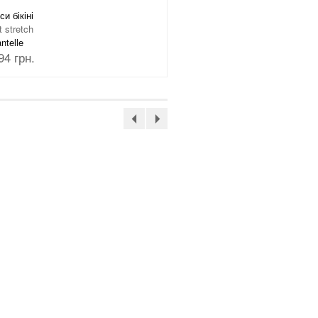
си бікіні
Труси бікіні
t stretch
Soft stretch
ntelle
Chantelle
94 грн.
1046 грн.
Бюстгальтер топ
Soft stretch
2194 грн.
Бюстгальтер топ
Soft stretch
1796 грн.