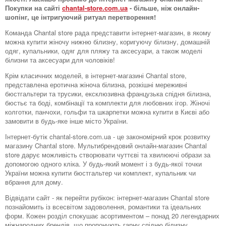
Покупки на сайті
chantal-store.com.ua
- більше, ніж онлайн-
шопінг, це інтригуючий ритуал перетворення!
Команда Chantal store рада представити інтернет-магазин, в якому
можна купити жіночу нижню білизну, коригуючу білизну, домашній
одяг, купальники, одяг для пляжу та аксесуари, а також моделі
білизни та аксесуари для чоловіків!
Крім класичних моделей, в інтернет-магазині Chantal store,
представлена ​​еротична жіноча білизна, розкішні мереживні
бюстгальтери та трусики, ексклюзивна французька спідня білизна,
бюстьє та боді, комбінації та комплекти для любовних ігор. Жіночі
колготки, панчохи, гольфи та шкарпетки можна купити в Києві або
замовити в будь-яке інше місто України.
Інтернет-бутік chantal-store.com.ua - це закономірний крок розвитку
магазину Chantal store. Мультибрендовий онлайн-магазин Chantal
store дарує можливість створювати чуттєві та хвилюючі образи за
допомогою одного кліка. У будь-який момент і з будь-якої точки
України можна купити бюстгальтер чи комплект, купальник чи
вбрання для дому.
Відвідати сайт - як перейти рубікон: інтернет-магазин Chantal store
познайомить із всесвітом задоволення, романтики та ідеальних
форм. Кожен розділ спокушає асортиментом – понад 20 легендарних
міжнародних брендів, що пропонують гарну спідню білизну.