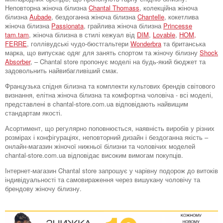
Неповторна жіноча білизна
Chantal Thomass
, колекційна жіноча
білизна
Aubade
, бездоганна жіноча білизна
Chantelle
, кокетлива
жіноча білизна
Passionata
, грайлива жіноча білизна
Princesse
tam.tam
, жіноча білизна в стилі кежуал від
DIM
,
Lovable
,
HOM,
FERRE
, голлівудські чудо-бюстгальтери
Wonderbra
та британська
марка, що випускає одяг для занять спортом та жіночу білизну
Shock
Absorber
, – Chantal store пропонує моделі на будь-який бюджет та
задовольнить найвибагливіший смак.
Французька спідня білизна та комплекти культових брендів світового
визнання, елітна жіноча білизна та комфортна чоловіча - всі моделі,
представлені в chantal-store.com.ua відповідають найвищим
стандартам якості.
Асортимент, що регулярно поповнюється, наявність виробів у різних
розмірах і конфігураціях, неповторний дизайн і бездоганна якість –
онлайн-магазин жіночої нижньої білизни та чоловічих моделей
chantal-store.com.ua відповідає високим вимогам покупців.
Інтернет-магазин Chantal store запрошує у чарівну подорож до витоків
індивідуальності та самовираження через вишукану чоловічу та
брендову жіночу білизну.