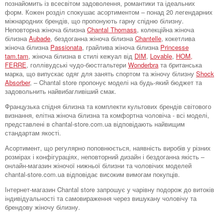
познайомить із всесвітом задоволення, романтики та ідеальних
форм. Кожен розділ спокушає асортиментом – понад 20 легендарних
міжнародних брендів, що пропонують гарну спідню білизну.
Неповторна жіноча білизна
Chantal Thomass
, колекційна жіноча
білизна
Aubade
, бездоганна жіноча білизна
Chantelle
, кокетлива
жіноча білизна
Passionata
, грайлива жіноча білизна
Princesse
tam.tam
, жіноча білизна в стилі кежуал від
DIM
,
Lovable
,
HOM,
FERRE
, голлівудські чудо-бюстгальтери
Wonderbra
та британська
марка, що випускає одяг для занять спортом та жіночу білизну
Shock
Absorber
, – Chantal store пропонує моделі на будь-який бюджет та
задовольнить найвибагливіший смак.
Французька спідня білизна та комплекти культових брендів світового
визнання, елітна жіноча білизна та комфортна чоловіча - всі моделі,
представлені в chantal-store.com.ua відповідають найвищим
стандартам якості.
Асортимент, що регулярно поповнюється, наявність виробів у різних
розмірах і конфігураціях, неповторний дизайн і бездоганна якість –
онлайн-магазин жіночої нижньої білизни та чоловічих моделей
chantal-store.com.ua відповідає високим вимогам покупців.
Інтернет-магазин Chantal store запрошує у чарівну подорож до витоків
індивідуальності та самовираження через вишукану чоловічу та
брендову жіночу білизну.