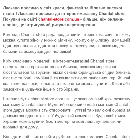
Ласкаво просимо у світ краси, фантазії та білизни високої
якості! Ласкаво просимо до інтернет-магазину Chantal store.
Покупки на сайті
chantal-store.com.ua
- більше, ніж онлайн-
шопінг, це інтригуючий ритуал перетворення!
Команда Chantal store рада представити інтернет-магазин, в якому
можна купити жіночу нижню білизну, коригуючу білизну, домашній
одяг, купальники, одяг для пляжу та аксесуари, а також моделі
білизни та аксесуари для чоловіків!
Крім класичних моделей, в інтернет-магазині Chantal store,
представлена ​​еротична жіноча білизна, розкішні мереживні
бюстгальтери та трусики, ексклюзивна французька спідня білизна,
бюстьє та боді, комбінації та комплекти для любовних ігор. Жіночі
колготки, панчохи, гольфи та шкарпетки можна купити в Києві або
замовити в будь-яке інше місто України.
Інтернет-бутік chantal-store.com.ua - це закономірний крок розвитку
магазину Chantal store. Мультибрендовий онлайн-магазин Chantal
store дарує можливість створювати чуттєві та хвилюючі образи за
допомогою одного кліка. У будь-який момент і з будь-якої точки
України можна купити бюстгальтер чи комплект, купальник чи
вбрання для дому.
Відвідати сайт - як перейти рубікон: інтернет-магазин Chantal store