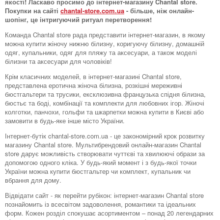
якості! Ласкаво просимо до інтернет-магазину Chantal store.
Покупки на сайті
chantal-store.com.ua
- більше, ніж онлайн-
шопінг, це інтригуючий ритуал перетворення!
Команда Chantal store рада представити інтернет-магазин, в якому
можна купити жіночу нижню білизну, коригуючу білизну, домашній
одяг, купальники, одяг для пляжу та аксесуари, а також моделі
білизни та аксесуари для чоловіків!
Крім класичних моделей, в інтернет-магазині Chantal store,
представлена ​​еротична жіноча білизна, розкішні мереживні
бюстгальтери та трусики, ексклюзивна французька спідня білизна,
бюстьє та боді, комбінації та комплекти для любовних ігор. Жіночі
колготки, панчохи, гольфи та шкарпетки можна купити в Києві або
замовити в будь-яке інше місто України.
Інтернет-бутік chantal-store.com.ua - це закономірний крок розвитку
магазину Chantal store. Мультибрендовий онлайн-магазин Chantal
store дарує можливість створювати чуттєві та хвилюючі образи за
допомогою одного кліка. У будь-який момент і з будь-якої точки
України можна купити бюстгальтер чи комплект, купальник чи
вбрання для дому.
Відвідати сайт - як перейти рубікон: інтернет-магазин Chantal store
познайомить із всесвітом задоволення, романтики та ідеальних
форм. Кожен розділ спокушає асортиментом – понад 20 легендарних