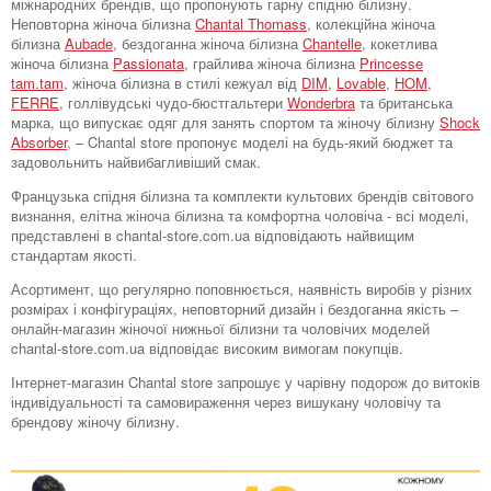
міжнародних брендів, що пропонують гарну спідню білизну.
Неповторна жіноча білизна
Chantal Thomass
, колекційна жіноча
білизна
Aubade
, бездоганна жіноча білизна
Chantelle
, кокетлива
жіноча білизна
Passionata
, грайлива жіноча білизна
Princesse
tam.tam
, жіноча білизна в стилі кежуал від
DIM
,
Lovable
,
HOM,
FERRE
, голлівудські чудо-бюстгальтери
Wonderbra
та британська
марка, що випускає одяг для занять спортом та жіночу білизну
Shock
Absorber
, – Chantal store пропонує моделі на будь-який бюджет та
задовольнить найвибагливіший смак.
Французька спідня білизна та комплекти культових брендів світового
визнання, елітна жіноча білизна та комфортна чоловіча - всі моделі,
представлені в chantal-store.com.ua відповідають найвищим
стандартам якості.
Асортимент, що регулярно поповнюється, наявність виробів у різних
розмірах і конфігураціях, неповторний дизайн і бездоганна якість –
онлайн-магазин жіночої нижньої білизни та чоловічих моделей
chantal-store.com.ua відповідає високим вимогам покупців.
Інтернет-магазин Chantal store запрошує у чарівну подорож до витоків
індивідуальності та самовираження через вишукану чоловічу та
брендову жіночу білизну.