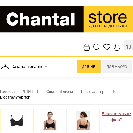
RU
Каталог товарів
ДЛЯ НЕЇ
ДЛЯ НЬОГО
Головна
ДЛЯ НЕЇ
Спідня білизна
Бюстгальтер
Топ
Бюстгальтер топ
Бажаєте більше
фото?