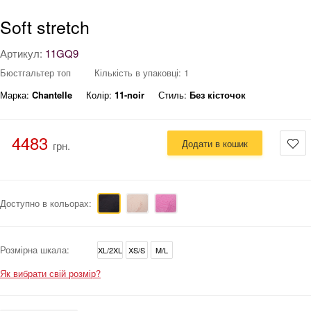
Soft stretch
Артикул:
11GQ9
Бюстгальтер топ
Кількість в упаковці: 1
Марка:
Chantelle
Колір:
11-noir
Стиль:
Без кісточок
4483
Додати в кошик
грн.
Доступно в кольорах:
Розмірна шкала:
XL/2XL
XS/S
M/L
Як вибрати свій розмір?