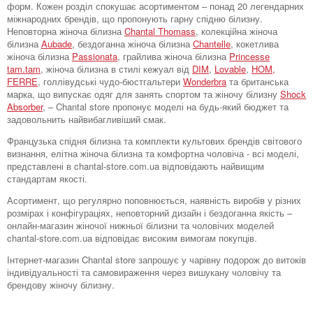
форм. Кожен розділ спокушає асортиментом – понад 20 легендарних
міжнародних брендів, що пропонують гарну спідню білизну.
Неповторна жіноча білизна
Chantal Thomass
, колекційна жіноча
білизна
Aubade
, бездоганна жіноча білизна
Chantelle
, кокетлива
жіноча білизна
Passionata
, грайлива жіноча білизна
Princesse
tam.tam
, жіноча білизна в стилі кежуал від
DIM
,
Lovable
,
HOM,
FERRE
, голлівудські чудо-бюстгальтери
Wonderbra
та британська
марка, що випускає одяг для занять спортом та жіночу білизну
Shock
Absorber
, – Chantal store пропонує моделі на будь-який бюджет та
задовольнить найвибагливіший смак.
Французька спідня білизна та комплекти культових брендів світового
визнання, елітна жіноча білизна та комфортна чоловіча - всі моделі,
представлені в chantal-store.com.ua відповідають найвищим
стандартам якості.
Асортимент, що регулярно поповнюється, наявність виробів у різних
розмірах і конфігураціях, неповторний дизайн і бездоганна якість –
онлайн-магазин жіночої нижньої білизни та чоловічих моделей
chantal-store.com.ua відповідає високим вимогам покупців.
Інтернет-магазин Chantal store запрошує у чарівну подорож до витоків
індивідуальності та самовираження через вишукану чоловічу та
брендову жіночу білизну.