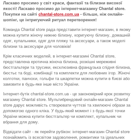
Ласкаво просимо у світ краси, фантазії та білизни високої
якості! Ласкаво просимо до інтернет-магазину Chantal store.
Покупки на сайті
chantal-store.com.ua
- більше, ніж онлайн-
шопінг, це інтригуючий ритуал перетворення!
Команда Chantal store рада представити інтернет-магазин, в якому
можна купити жіночу нижню білизну, коригуючу білизну, домашній
одяг, купальники, одяг для пляжу та аксесуари, а також моделі
білизни та аксесуари для чоловіків!
Крім класичних моделей, в інтернет-магазині Chantal store,
представлена ​​еротична жіноча білизна, розкішні мереживні
бюстгальтери та трусики, ексклюзивна французька спідня білизна,
бюстьє та боді, комбінації та комплекти для любовних ігор. Жіночі
колготки, панчохи, гольфи та шкарпетки можна купити в Києві або
замовити в будь-яке інше місто України.
Інтернет-бутік chantal-store.com.ua - це закономірний крок розвитку
магазину Chantal store. Мультибрендовий онлайн-магазин Chantal
store дарує можливість створювати чуттєві та хвилюючі образи за
допомогою одного кліка. У будь-який момент і з будь-якої точки
України можна купити бюстгальтер чи комплект, купальник чи
вбрання для дому.
Відвідати сайт - як перейти рубікон: інтернет-магазин Chantal store
познайомить із всесвітом задоволення, романтики та ідеальних