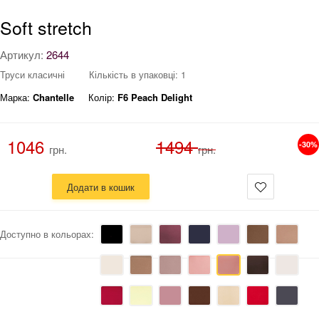
Soft stretch
Артикул:
2644
Труси класичні
Кількість в упаковці: 1
Марка:
Chantelle
Колір:
F6 Peach Delight
1046
1494
-30%
грн.
грн.
Додати в кошик
Доступно в кольорах: