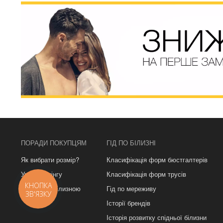
ПОРАДИ ПОКУПЦЯМ
ГІД ПО БІЛИЗНІ
Як вибрати розмір?
Класифікація форм бюстгалтерів
Урок з фітінгу
Класифікація форм трусів
КНОПКА
Догляд за білизною
Гід по мереживу
ЗВ'ЯЗКУ
Історії брендів
Історія розвитку спідньої білизни