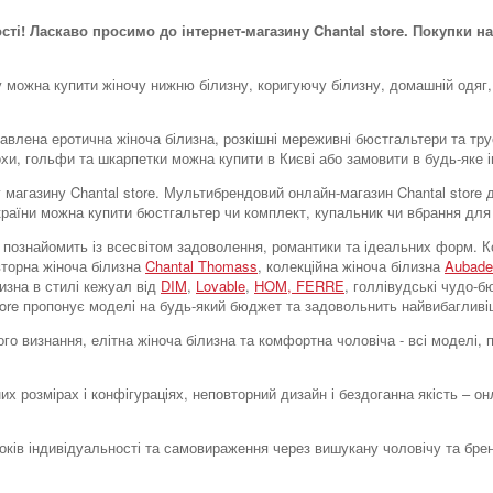
ості! Ласкаво просимо до інтернет-магазину Chantal store. Покупки на
у можна купити жіночу нижню білизну, коригуючу білизну, домашній одяг,
тавлена ​​еротична жіноча білизна, розкішні мереживні бюстгальтери та тр
охи, гольфи та шкарпетки можна купити в Києві або замовити в будь-яке і
тку магазину Chantal store. Мультибрендовий онлайн-магазин Chantal stor
України можна купити бюстгальтер чи комплект, купальник чи вбрання для
tore познайомить із всесвітом задоволення, романтики та ідеальних форм
вторна жіноча білизна
Chantal Thomass
, колекційна жіноча білизна
Aubade
лизна в стилі кежуал від
DIM
,
Lovable
,
HOM,
FERRE
, голлівудські чудо-
store пропонує моделі на будь-який бюджет та задовольнить найвибагливі
го визнання, елітна жіноча білизна та комфортна чоловіча - всі моделі,
их розмірах і конфігураціях, неповторний дизайн і бездоганна якість – о
токів індивідуальності та самовираження через вишукану чоловічу та бре