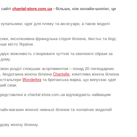
 сайті
chantal-store.com.ua
- більше, ніж онлайн-шопінг, це
 купальники, одяг для пляжу та аксесуари, а також моделі
усики, ексклюзивна французька спідня білизна, бюстьє та боді,
нше місто України.
e дарує можливість створювати чуттєві та хвилюючі образи за
 дому.
. Кожен розділ спокушає асортиментом – понад 20 легендарних
, бездоганна жіноча білизна
Chantelle
, кокетлива жіноча білизна
бюстгальтери
Wonderbra
та британська марка, що випускає одяг
ший смак.
 представлені в chantal-store.com.ua відповідають найвищим
нлайн-магазин жіночої нижньої білизни та чоловічих моделей
ндову жіночу білизну.