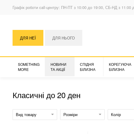
Графік роботи call-центру: ПН-ПТ з 10:00 до 19:00, СБ-НД з 11:00 
ДЛЯ НЕЇ
ДЛЯ НЬОГО
SOMETHING
НОВИНИ
СПІДНЯ
КОРЕГУЮЧА
MORE
ТА АКЦІЇ
БІЛИЗНА
БІЛИЗНА
Класичні до 20 ден
Вид товару
Розміри
Колір