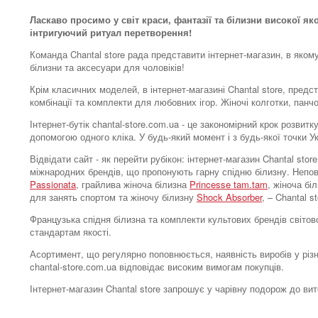
Ласкаво просимо у світ краси, фантазії та білизни високої як
інтригуючий ритуал перетворення!
Команда Chantal store рада представити інтернет-магазин, в яком
білизни та аксесуари для чоловіків!
Крім класичних моделей, в інтернет-магазині Chantal store, предс
комбінації та комплекти для любовних ігор. Жіночі колготки, панч
Інтернет-бутік chantal-store.com.ua - це закономірний крок розви
допомогою одного кліка. У будь-який момент і з будь-якої точки 
Відвідати сайт - як перейти рубікон: інтернет-магазин Chantal s
міжнародних брендів, що пропонують гарну спідню білизну. Непо
Passionata
, грайлива жіноча білизна
Princesse tam.tam
, жіноча бі
для занять спортом та жіночу білизну
Shock Absorber
, – Chantal 
Французька спідня білизна та комплекти культових брендів світово
стандартам якості.
Асортимент, що регулярно поповнюється, наявність виробів у різн
chantal-store.com.ua відповідає високим вимогам покупців.
Інтернет-магазин Chantal store запрошує у чарівну подорож до ви