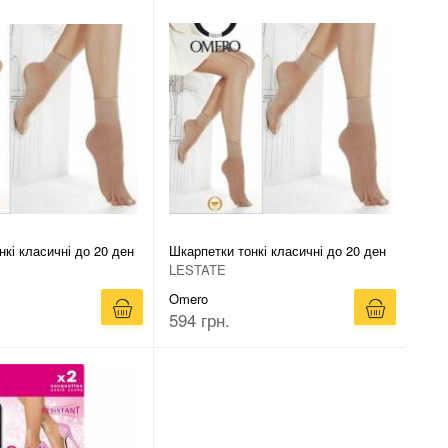
кі класичні до 20 ден
Шкарпетки тонкі класичні до 20 ден
LESTATE
Omero
594 грн.