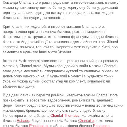
Команда Chantal store рада представити інтернет-магазин, в якому
можна купити жіночу нижню білизну, коригуючу білизну, домашній
одяг, купальники, одяг для пляжу та аксесуари, а також моделі
білизни та аксесуари для чоловіків!
Крім класичних моделей, в інтернет-магазині Chantal store,
представлена ​​еротична жіноча білизна, розкішні мереживні
бюстгальтери та трусики, ексклюзивна французька спідня білизна,
бюстьє та боді, комбінації та комплекти для любовних ігор. Жіночі
колготки, панчохи, гольфи та шкарпетки можна купити в Києві або
замовити в будь-яке інше місто України.
Інтернет-бутік chantal-store.com.ua - це закономірний крок розвитку
магазину Chantal store. Мультибрендовий онлайн-магазин Chantal
store дарує можливість створювати чуттєві та хвилюючі образи за
допомогою одного кліка. У будь-який момент і з будь-якої точки
України можна купити бюстгальтер чи комплект, купальник чи
вбрання для дому.
Відвідати сайт - як перейти рубікон: інтернет-магазин Chantal store
познайомить із всесвітом задоволення, романтики та ідеальних
форм. Кожен розділ спокушає асортиментом – понад 20 легендарних
міжнародних брендів, що пропонують гарну спідню білизну.
Неповторна жіноча білизна
Chantal Thomass
, колекційна жіноча
білизна
Aubade
, бездоганна жіноча білизна
Chantelle
, кокетлива
жіноча білизна
Passionata
, грайлива жіноча білизна
Princesse