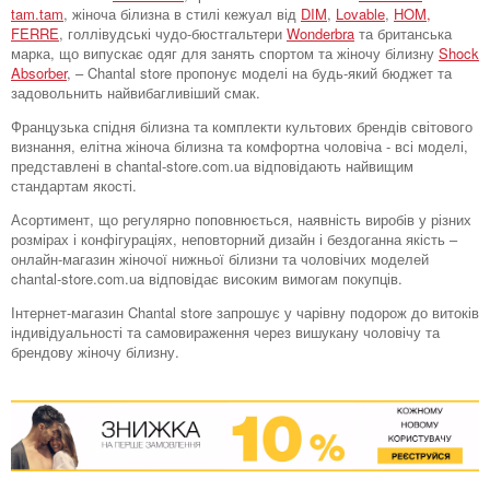
tam.tam
, жіноча білизна в стилі кежуал від
DIM
,
Lovable
,
HOM,
FERRE
, голлівудські чудо-бюстгальтери
Wonderbra
та британська
марка, що випускає одяг для занять спортом та жіночу білизну
Shock
Absorber
, – Chantal store пропонує моделі на будь-який бюджет та
задовольнить найвибагливіший смак.
Французька спідня білизна та комплекти культових брендів світового
визнання, елітна жіноча білизна та комфортна чоловіча - всі моделі,
представлені в chantal-store.com.ua відповідають найвищим
стандартам якості.
Асортимент, що регулярно поповнюється, наявність виробів у різних
розмірах і конфігураціях, неповторний дизайн і бездоганна якість –
онлайн-магазин жіночої нижньої білизни та чоловічих моделей
chantal-store.com.ua відповідає високим вимогам покупців.
Інтернет-магазин Chantal store запрошує у чарівну подорож до витоків
індивідуальності та самовираження через вишукану чоловічу та
брендову жіночу білизну.