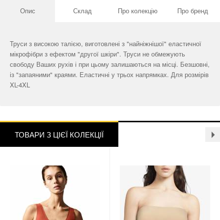
Опис
Склад
Про колекцію
Про бренд
Труси з високою талією, виготовлені з "найніжнішої" еластичної
мікрофібри з ефектом "другої шкіри". Труси не обмежують
свободу Ваших рухів і при цьому залишаються на місці. Безшовні,
із "запаяними" краями. Еластичні у трьох напрямках. Для розмірів
XL-4XL
ТОВАРИ З ЦІЄЇ КОЛЕКЦІЇ