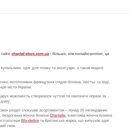
Труси стрінги
RosesSence
2173 грн.
 сайті
chantal-store.com.ua
- більше, ніж онлайн-шопінг, це
 купальники, одяг для пляжу та аксесуари, а також моделі
усики, ексклюзивна французька спідня білизна, бюстьє та боді,
нше місто України.
e дарує можливість створювати чуттєві та хвилюючі образи за
 дому.
Труси стрінги
. Кожен розділ спокушає асортиментом – понад 20 легендарних
RosesSence
, бездоганна жіноча білизна
Chantelle
, кокетлива жіноча білизна
3104 грн.
бюстгальтери
Wonderbra
та британська марка, що випускає одяг
ший смак.