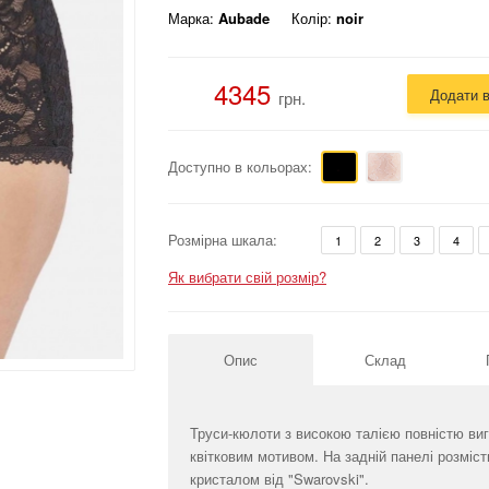
Марка:
Aubade
Колір:
noir
4345
Додати 
грн.
Доступно в кольорах:
Розмірна шкала:
1
2
3
4
Як вибрати свій розмір?
Опис
Склад
Труси-кюлоти з високою талією повністю виг
квітковим мотивом. На задній панелі розміс
кристалом від "Swarovski".