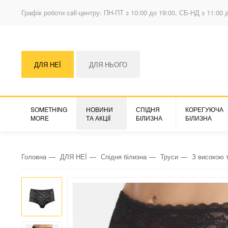
Графік роботи call-центру: ПН-ПТ з 10:00 до 19:00, СБ-НД з 11:00 
ДЛЯ НЕЇ
ДЛЯ НЬОГО
SOMETHING
НОВИНИ
СПІДНЯ
КОРЕГУЮЧА
MORE
ТА АКЦІЇ
БІЛИЗНА
БІЛИЗНА
Головна
ДЛЯ НЕЇ
Спідня білизна
Труси
З високою 