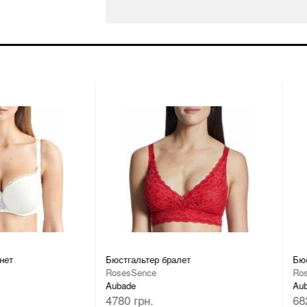
нет
Бюстгальтер бралет
Бюс
RosesSence
Ro
Aubade
Au
4780 грн.
68