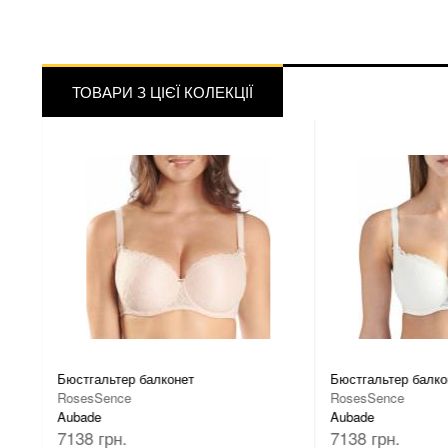
ТОВАРИ З ЦІЄЇ КОЛЕКЦІЇ
Бюстгальтер балконет
Бюстгальтер балко
RosesSence
RosesSence
Aubade
Aubade
7138 грн.
7138 грн.