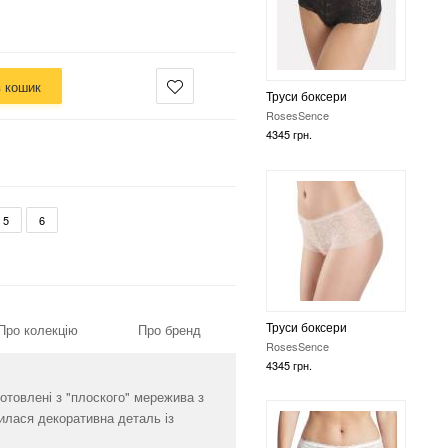
в кошик
Труси боксери
RosesSence
4345 грн.
5
6
Труси боксери
Про колекцію
Про бренд
RosesSence
4345 грн.
отовлені з "плоского" мережива з
тилася декоративна деталь із