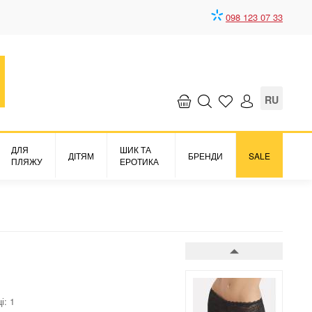
098 123 07 33
Труси боксери
RosesSence
3042 грн.
RU
ДЛЯ
ШИК ТА
ДІТЯМ
БРЕНДИ
SALE
ПЛЯЖУ
ЕРОТИКА
Труси боксери
RosesSence
4345 грн.
і: 1