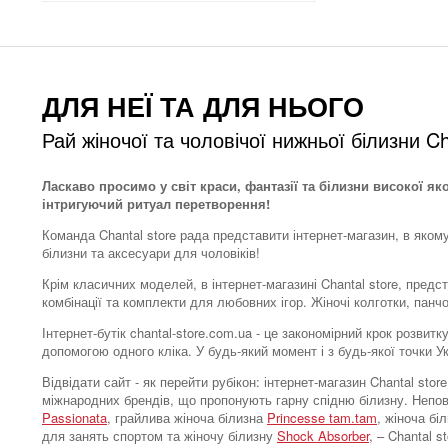
ДЛЯ НЕЇ ТА ДЛЯ НЬОГО
Рай жіночої та чоловічої нижньої білизни Ch
Ласкаво просимо у світ краси, фантазії та білизни високої як
інтригуючий ритуал перетворення!
Команда Chantal store рада представити інтернет-магазин, в яком
білизни та аксесуари для чоловіків!
Крім класичних моделей, в інтернет-магазині Chantal store, предс
комбінації та комплекти для любовних ігор. Жіночі колготки, панч
Інтернет-бутік chantal-store.com.ua - це закономірний крок розви
допомогою одного кліка. У будь-який момент і з будь-якої точки 
Відвідати сайт - як перейти рубікон: інтернет-магазин Chantal s
міжнародних брендів, що пропонують гарну спідню білизну. Непо
Passionata
, грайлива жіноча білизна
Princesse tam.tam
, жіноча бі
для занять спортом та жіночу білизну
Shock Absorber
, – Chantal 