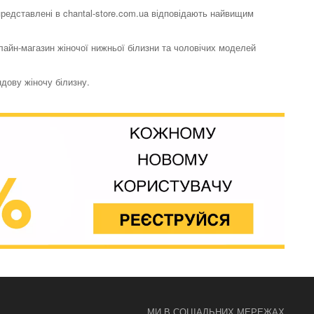
 представлені в chantal-store.com.ua відповідають найвищим
нлайн-магазин жіночої нижньої білизни та чоловічих моделей
ндову жіночу білизну.
Труси стрінги
RosesSence
3104 грн.
Труси стрінги
RosesSence
3104 грн.
МИ В СОЦІАЛЬНИХ МЕРЕЖАХ