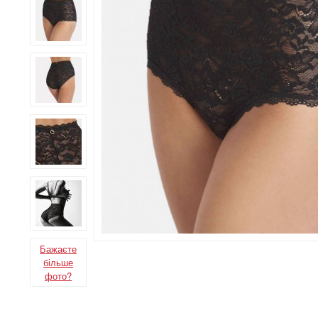
Бажаєте
більше
фото?