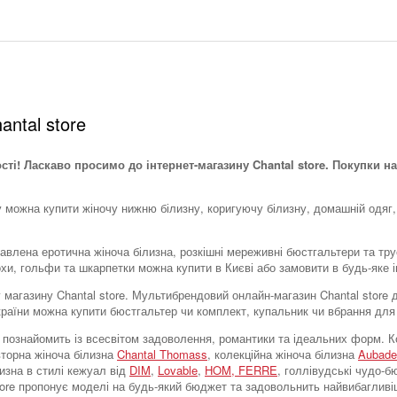
antal store
ості! Ласкаво просимо до інтернет-магазину Chantal store. Покупки на
у можна купити жіночу нижню білизну, коригуючу білизну, домашній одяг,
тавлена ​​еротична жіноча білизна, розкішні мереживні бюстгальтери та тр
охи, гольфи та шкарпетки можна купити в Києві або замовити в будь-яке і
тку магазину Chantal store. Мультибрендовий онлайн-магазин Chantal stor
України можна купити бюстгальтер чи комплект, купальник чи вбрання для
tore познайомить із всесвітом задоволення, романтики та ідеальних форм
вторна жіноча білизна
Chantal Thomass
, колекційна жіноча білизна
Aubade
лизна в стилі кежуал від
DIM
,
Lovable
,
HOM,
FERRE
, голлівудські чудо-
store пропонує моделі на будь-який бюджет та задовольнить найвибагливі