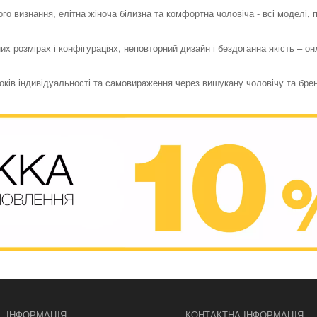
го визнання, елітна жіноча білизна та комфортна чоловіча - всі моделі,
их розмірах і конфігураціях, неповторний дизайн і бездоганна якість – о
токів індивідуальності та самовираження через вишукану чоловічу та бре
ІНФОРМАЦІЯ
КОНТАКТНА ІНФОРМАЦІЯ