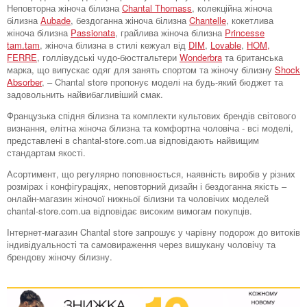
Неповторна жіноча білизна
Chantal Thomass
, колекційна жіноча
білизна
Aubade
, бездоганна жіноча білизна
Chantelle
, кокетлива
жіноча білизна
Passionata
, грайлива жіноча білизна
Princesse
tam.tam
, жіноча білизна в стилі кежуал від
DIM
,
Lovable
,
HOM,
FERRE
, голлівудські чудо-бюстгальтери
Wonderbra
та британська
марка, що випускає одяг для занять спортом та жіночу білизну
Shock
Absorber
, – Chantal store пропонує моделі на будь-який бюджет та
задовольнить найвибагливіший смак.
Французька спідня білизна та комплекти культових брендів світового
визнання, елітна жіноча білизна та комфортна чоловіча - всі моделі,
представлені в chantal-store.com.ua відповідають найвищим
стандартам якості.
Асортимент, що регулярно поповнюється, наявність виробів у різних
розмірах і конфігураціях, неповторний дизайн і бездоганна якість –
онлайн-магазин жіночої нижньої білизни та чоловічих моделей
chantal-store.com.ua відповідає високим вимогам покупців.
Інтернет-магазин Chantal store запрошує у чарівну подорож до витоків
індивідуальності та самовираження через вишукану чоловічу та
брендову жіночу білизну.