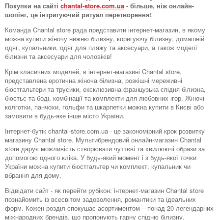
Покупки на сайті
chantal-store.com.ua
- більше, ніж онлайн-
шопінг, це інтригуючий ритуал перетворення!
Команда Chantal store рада представити інтернет-магазин, в якому
можна купити жіночу нижню білизну, коригуючу білизну, домашній
одяг, купальники, одяг для пляжу та аксесуари, а також моделі
білизни та аксесуари для чоловіків!
Крім класичних моделей, в інтернет-магазині Chantal store,
представлена ​​еротична жіноча білизна, розкішні мереживні
бюстгальтери та трусики, ексклюзивна французька спідня білизна,
бюстьє та боді, комбінації та комплекти для любовних ігор. Жіночі
колготки, панчохи, гольфи та шкарпетки можна купити в Києві або
замовити в будь-яке інше місто України.
Інтернет-бутік chantal-store.com.ua - це закономірний крок розвитку
магазину Chantal store. Мультибрендовий онлайн-магазин Chantal
store дарує можливість створювати чуттєві та хвилюючі образи за
допомогою одного кліка. У будь-який момент і з будь-якої точки
України можна купити бюстгальтер чи комплект, купальник чи
вбрання для дому.
Відвідати сайт - як перейти рубікон: інтернет-магазин Chantal store
познайомить із всесвітом задоволення, романтики та ідеальних
форм. Кожен розділ спокушає асортиментом – понад 20 легендарних
міжнародних брендів, що пропонують гарну спідню білизну.