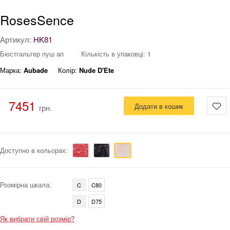
RosesSence
Артикул:
HK81
Бюстгальтер пуш ап
Кількість в упаковці: 1
Марка:
Aubade
Колір:
Nude D'Ete
7451
Додати в кошик
грн.
Доступно в кольорах:
Розмірна шкала:
C
C80
D
D75
Як вибрати свій розмір?