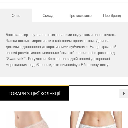
Опис
Склад
Про колекцію
Про бренд
Бюстгальтер - пуш ап з інтегрованими подушками на кісточках.
Чашки покриті мереживом з квітковим орнаментом. Ділянка
декольте доповнена декоративними зубчиками. На центральній
панелі розмістилося маленьке "золоте" колечко зі стразою від
"Swarovski". Регулюючі бретелі на задній панелі декоровані
мереживним оздобленням, яке символізує Ейфелеву вежу.
ТОВАРИ З ЦІЄЇ КОЛЕКЦІЇ