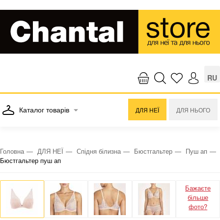
RU
Каталог товарів
ДЛЯ НЕЇ
ДЛЯ НЬОГО
Головна
ДЛЯ НЕЇ
Спідня білизна
Бюстгальтер
Пуш ап
Бюстгальтер пуш ап
Бажаєте
більше
фото?