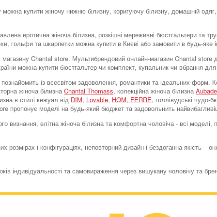
у можна купити жіночу нижню білизну, коригуючу білизну, домашній одяг,
тавлена ​​еротична жіноча білизна, розкішні мереживні бюстгальтери та тр
охи, гольфи та шкарпетки можна купити в Києві або замовити в будь-яке і
тку магазину Chantal store. Мультибрендовий онлайн-магазин Chantal stor
України можна купити бюстгальтер чи комплект, купальник чи вбрання для
tore познайомить із всесвітом задоволення, романтики та ідеальних форм
вторна жіноча білизна
Chantal Thomass
, колекційна жіноча білизна
Aubade
лизна в стилі кежуал від
DIM
,
Lovable
,
HOM,
FERRE
, голлівудські чудо-
store пропонує моделі на будь-який бюджет та задовольнить найвибагливі
го визнання, елітна жіноча білизна та комфортна чоловіча - всі моделі,
их розмірах і конфігураціях, неповторний дизайн і бездоганна якість – о
токів індивідуальності та самовираження через вишукану чоловічу та бре