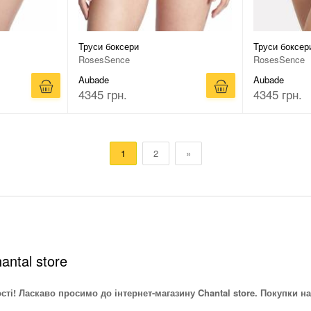
Труси боксери
Труси боксер
RosesSence
RosesSence
Aubade
Aubade
4345 грн.
4345 грн.
1
2
»
antal store
ості! Ласкаво просимо до інтернет-магазину Chantal store. Покупки на