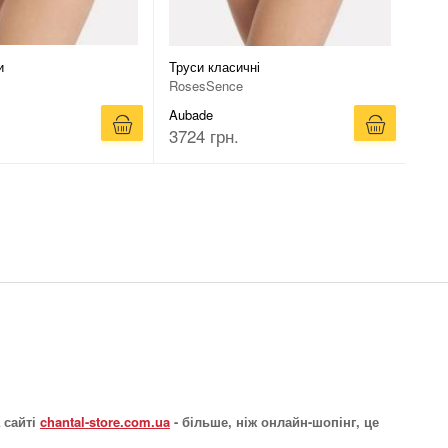
и
Труси класичні
RosesSence
Aubade
3724 грн.
 сайті
chantal-store.com.ua
- більше, ніж онлайн-шопінг, це