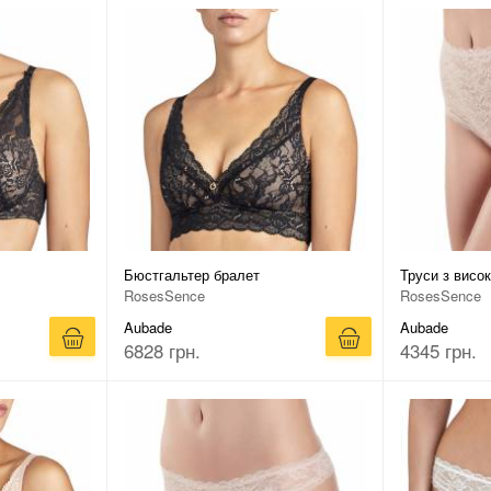
Бюстгальтер бралет
Труси з висо
RosesSence
RosesSence
Aubade
Aubade
6828 грн.
4345 грн.