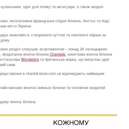
 купальники, одяг для пляжу та аксесуари, а також моделі
усики, ексклюзивна французька спідня білизна, бюстьє та боді,
нше місто України.
e дарує можливість створювати чуттєві та хвилюючі образи за
 дому.
. Кожен розділ спокушає асортиментом – понад 20 легендарних
, бездоганна жіноча білизна
Chantelle
, кокетлива жіноча білизна
бюстгальтери
Wonderbra
та британська марка, що випускає одяг
ший смак.
 представлені в chantal-store.com.ua відповідають найвищим
нлайн-магазин жіночої нижньої білизни та чоловічих моделей
ндову жіночу білизну.