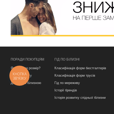
ПОРАДИ ПОКУПЦЯМ
ГІД ПО БІЛИЗНІ
Як вибрати розмір?
Класифікація форм бюстгалтерів
КНОПКА
Урок з фітінгу
Класифікація форм трусів
ЗВ'ЯЗКУ
Догляд за білизною
Гід по мереживу
Історії брендів
Історія розвитку спідньої білизни