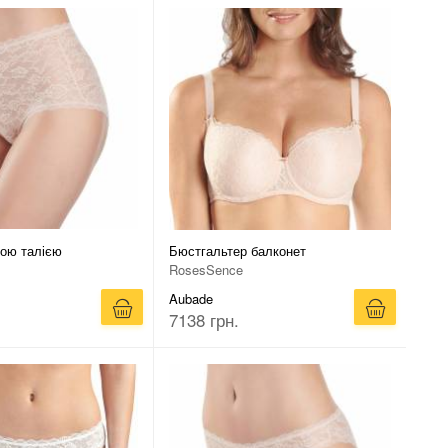
кою талією
Бюстгальтер балконет
RosesSence
Aubade
7138 грн.