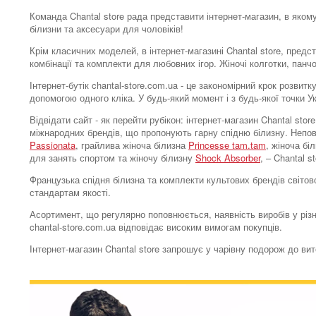
Команда Chantal store рада представити інтернет-магазин, в яком
білизни та аксесуари для чоловіків!
Крім класичних моделей, в інтернет-магазині Chantal store, предс
комбінації та комплекти для любовних ігор. Жіночі колготки, панч
Інтернет-бутік chantal-store.com.ua - це закономірний крок розви
допомогою одного кліка. У будь-який момент і з будь-якої точки 
Відвідати сайт - як перейти рубікон: інтернет-магазин Chantal s
міжнародних брендів, що пропонують гарну спідню білизну. Непо
Passionata
, грайлива жіноча білизна
Princesse tam.tam
, жіноча бі
для занять спортом та жіночу білизну
Shock Absorber
, – Chantal 
Французька спідня білизна та комплекти культових брендів світово
стандартам якості.
Асортимент, що регулярно поповнюється, наявність виробів у різн
chantal-store.com.ua відповідає високим вимогам покупців.
Інтернет-магазин Chantal store запрошує у чарівну подорож до ви