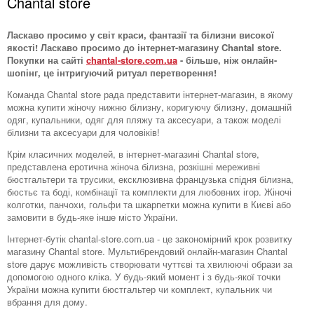
Chantal store
Ласкаво просимо у світ краси, фантазії та білизни високої
якості! Ласкаво просимо до інтернет-магазину Chantal store.
Покупки на сайті
chantal-store.com.ua
- більше, ніж онлайн-
шопінг, це інтригуючий ритуал перетворення!
Команда Chantal store рада представити інтернет-магазин, в якому
можна купити жіночу нижню білизну, коригуючу білизну, домашній
одяг, купальники, одяг для пляжу та аксесуари, а також моделі
білизни та аксесуари для чоловіків!
Крім класичних моделей, в інтернет-магазині Chantal store,
представлена ​​еротична жіноча білизна, розкішні мереживні
бюстгальтери та трусики, ексклюзивна французька спідня білизна,
бюстьє та боді, комбінації та комплекти для любовних ігор. Жіночі
колготки, панчохи, гольфи та шкарпетки можна купити в Києві або
замовити в будь-яке інше місто України.
Інтернет-бутік chantal-store.com.ua - це закономірний крок розвитку
магазину Chantal store. Мультибрендовий онлайн-магазин Chantal
store дарує можливість створювати чуттєві та хвилюючі образи за
допомогою одного кліка. У будь-який момент і з будь-якої точки
України можна купити бюстгальтер чи комплект, купальник чи
вбрання для дому.