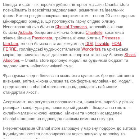
Відвідати сайт - як перейти рубікон: інтернет-магазин Chantal store
познайомить із всесвітом задоволення, романтики та ідеальних
форм. Кожен розділ спокушає асортиментом – понад 20 легендарних
міжнародних брендів, що пропонують гарну спідню білизну.
Неповторна жіноча білизна
Chantal Thomass
, колекційна жіноча
білизна
Aubade
, бездоганна жіноча білизна
Chantelle
, кокетлива
жіноча білизна
Passionata
, грайлива жіноча білизна
Princesse
tam.tam
, жіноча білизна в стилі кежуал від
DIM
,
Lovable
,
HOM,
FERRE
, голлівудські чудо-бюстгальтери
Wonderbra
та британська
марка, що випускає одяг для занять спортом та жіночу білизну
Shock
Absorber
, – Chantal store пропонує моделі на будь-який бюджет та
задовольнить найвибагливіший смак.
Французька спідня білизна та комплекти культових брендів світового
визнання, елітна жіноча білизна та комфортна чоловіча - всі моделі,
представлені в chantal-store.com.ua відповідають найвищим
стандартам якості.
Асортимент, що регулярно поповнюється, наявність виробів у різних
розмірах і конфігураціях, неповторний дизайн і бездоганна якість –
онлайн-магазин жіночої нижньої білизни та чоловічих моделей
chantal-store.com.ua відповідає високим вимогам покупців.
Інтернет-магазин Chantal store запрошує у чарівну подорож до витоків
індивідуальності та самовираження через вишукану чоловічу та