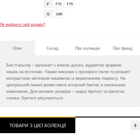
F
F70
F75
G
G80
Як вибрати свій розмір?
Опис
Склад
Про колекцію
Про бренд
Бюстгальтер – балконет з м'якою досить відкритою формою
чашок на кісточках. Чашки виконані з прозорого тюлю та розшиті
контрастною квітковою вишивкою із вкрапленням люрексу. На
центральній панелі розмістився атласний бантик із маленьким
камінчиком. Для великих розмірів – ширші бретелі та балетна
спинка. Бретелі регулюються.
ТОВАРИ З ЦІЄЇ КОЛЕКЦІЇ