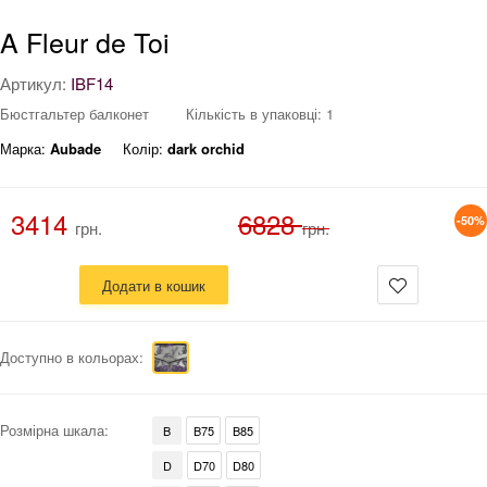
A Fleur de Toi
Артикул:
IBF14
Бюстгальтер балконет
Кількість в упаковці: 1
Марка:
Aubade
Колір:
dark orchid
3414
6828
-50%
грн.
грн.
Додати в кошик
Доступно в кольорах:
Розмірна шкала:
B
B75
B85
D
D70
D80