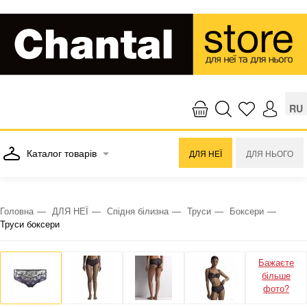
RU
Каталог товарів
ДЛЯ НЕЇ
ДЛЯ НЬОГО
Головна
ДЛЯ НЕЇ
Спідня білизна
Труси
Боксери
Труси боксери
Бажаєте
більше
фото?