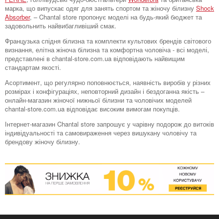
марка, що випускає одяг для занять спортом та жіночу білизну
Shock
Absorber
, – Chantal store пропонує моделі на будь-який бюджет та
задовольнить найвибагливіший смак.
Французька спідня білизна та комплекти культових брендів світового
визнання, елітна жіноча білизна та комфортна чоловіча - всі моделі,
представлені в chantal-store.com.ua відповідають найвищим
стандартам якості.
Асортимент, що регулярно поповнюється, наявність виробів у різних
розмірах і конфігураціях, неповторний дизайн і бездоганна якість –
онлайн-магазин жіночої нижньої білизни та чоловічих моделей
chantal-store.com.ua відповідає високим вимогам покупців.
Інтернет-магазин Chantal store запрошує у чарівну подорож до витоків
індивідуальності та самовираження через вишукану чоловічу та
брендову жіночу білизну.