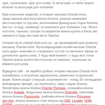
одяг, купальники, одяг для пляжу та аксесуари, а також моделі
білизни та аксесуари для чоловіків!
Крім класичних моделей, в інтернет-магазині Chantal store,
представлена ​​еротична жіноча білизна, розкішні мереживні
бюстгальтери та трусики, ексклюзивна французька спідня білизна,
бюстьє та боді, комбінації та комплекти для любовних ігор. Жіночі
колготки, панчохи, гольфи та шкарпетки можна купити в Києві або
замовити в будь-яке інше місто України.
Інтернет-бутік chantal-store.com.ua - це закономірний крок розвитку
магазину Chantal store. Мультибрендовий онлайн-магазин Chantal
store дарує можливість створювати чуттєві та хвилюючі образи за
допомогою одного кліка. У будь-який момент і з будь-якої точки
України можна купити бюстгальтер чи комплект, купальник чи
вбрання для дому.
Відвідати сайт - як перейти рубікон: інтернет-магазин Chantal store
познайомить із всесвітом задоволення, романтики та ідеальних
форм. Кожен розділ спокушає асортиментом – понад 20 легендарних
міжнародних брендів, що пропонують гарну спідню білизну.
Неповторна жіноча білизна
Chantal Thomass
, колекційна жіноча
білизна
Aubade
, бездоганна жіноча білизна
Chantelle
, кокетлива
жіноча білизна
Passionata
, грайлива жіноча білизна
Princesse
tam.tam
, жіноча білизна в стилі кежуал від
DIM
,
Lovable
,
HOM,
FERRE
, голлівудські чудо-бюстгальтери
Wonderbra
та британська