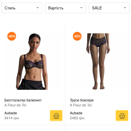
Стиль
Вартість
SALE
-50%
-50%
Бюстгальтер балконет
Труси боксери
A Fleur de Toi
A Fleur de Toi
Aubade
Aubade
3414 грн.
2483 грн.