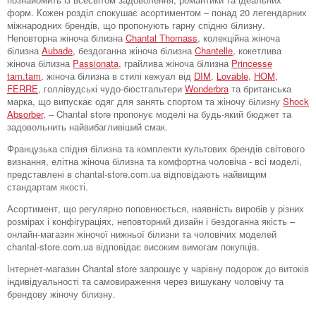
форм. Кожен розділ спокушає асортиментом – понад 20 легендарних
міжнародних брендів, що пропонують гарну спідню білизну.
Неповторна жіноча білизна
Chantal Thomass
, колекційна жіноча
білизна
Aubade
, бездоганна жіноча білизна
Chantelle
, кокетлива
жіноча білизна
Passionata
, грайлива жіноча білизна
Princesse
tam.tam
, жіноча білизна в стилі кежуал від
DIM
,
Lovable
,
HOM,
FERRE
, голлівудські чудо-бюстгальтери
Wonderbra
та британська
марка, що випускає одяг для занять спортом та жіночу білизну
Shock
Absorber
, – Chantal store пропонує моделі на будь-який бюджет та
задовольнить найвибагливіший смак.
Французька спідня білизна та комплекти культових брендів світового
визнання, елітна жіноча білизна та комфортна чоловіча - всі моделі,
представлені в chantal-store.com.ua відповідають найвищим
стандартам якості.
Асортимент, що регулярно поповнюється, наявність виробів у різних
розмірах і конфігураціях, неповторний дизайн і бездоганна якість –
онлайн-магазин жіночої нижньої білизни та чоловічих моделей
chantal-store.com.ua відповідає високим вимогам покупців.
Інтернет-магазин Chantal store запрошує у чарівну подорож до витоків
індивідуальності та самовираження через вишукану чоловічу та
брендову жіночу білизну.