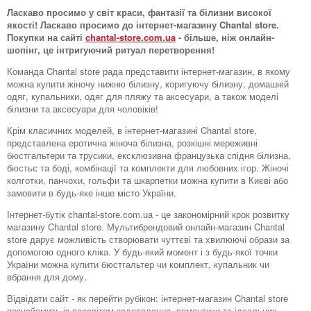
Ласкаво просимо у світ краси, фантазії та білизни високої
якості! Ласкаво просимо до інтернет-магазину Chantal store.
Покупки на сайті
chantal-store.com.ua
- більше, ніж онлайн-
шопінг, це інтригуючий ритуал перетворення!
Команда Chantal store рада представити інтернет-магазин, в якому
можна купити жіночу нижню білизну, коригуючу білизну, домашній
одяг, купальники, одяг для пляжу та аксесуари, а також моделі
білизни та аксесуари для чоловіків!
Крім класичних моделей, в інтернет-магазині Chantal store,
представлена ​​еротична жіноча білизна, розкішні мереживні
бюстгальтери та трусики, ексклюзивна французька спідня білизна,
бюстьє та боді, комбінації та комплекти для любовних ігор. Жіночі
колготки, панчохи, гольфи та шкарпетки можна купити в Києві або
замовити в будь-яке інше місто України.
Інтернет-бутік chantal-store.com.ua - це закономірний крок розвитку
магазину Chantal store. Мультибрендовий онлайн-магазин Chantal
store дарує можливість створювати чуттєві та хвилюючі образи за
допомогою одного кліка. У будь-який момент і з будь-якої точки
України можна купити бюстгальтер чи комплект, купальник чи
вбрання для дому.
Відвідати сайт - як перейти рубікон: інтернет-магазин Chantal store
познайомить із всесвітом задоволення, романтики та ідеальних