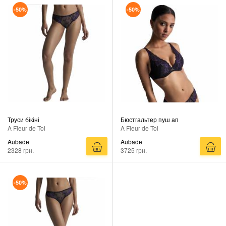
-50%
-50%
Труси бікіні
Бюстгальтер пуш ап
A Fleur de Toi
A Fleur de Toi
Aubade
Aubade
2328 грн.
3725 грн.
-50%