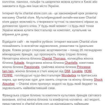
колготки, панчохи, гольфи та шкарпетки можна купити в Києві або
замовити в будь-яке інше місто України.
Інтернет-бутік chantal-store.com.ua - це закономірний крок розвитку
магазину Chantal store. Мультибрендовий онлайн-магазин Chantal
store дарує можливість створювати чуттєві та хвилюючі образи за
допомогою одного кліка. У будь-який момент і з будь-якої точки
України можна купити бюстгальтер чи комплект, купальник чи
вбрання для дому.
Відвідати сайт - як перейти рубікон: інтернет-магазин Chantal store
познайомить із всесвітом задоволення, романтики та ідеальних
форм. Кожен розділ спокушає асортиментом – понад 20 легендарних
міжнародних брендів, що пропонують гарну спідню білизну.
Неповторна жіноча білизна
Chantal Thomass
, колекційна жіноча
білизна
Aubade
, бездоганна жіноча білизна
Chantelle
, кокетлива
жіноча білизна
Passionata
, грайлива жіноча білизна
Princesse
tam.tam
, жіноча білизна в стилі кежуал від
DIM
,
Lovable
,
HOM,
FERRE
, голлівудські чудо-бюстгальтери
Wonderbra
та британська
марка, що випускає одяг для занять спортом та жіночу білизну
Shock
Absorber
, – Chantal store пропонує моделі на будь-який бюджет та
задовольнить найвибагливіший смак.
Французька спідня білизна та комплекти культових брендів світового
визнання, елітна жіноча білизна та комфортна чоловіча - всі моделі,
представлені в chantal-store.com.ua відповідають найвищим