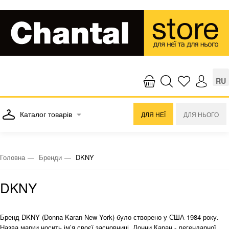
RU
Каталог товарів
ДЛЯ НЕЇ
ДЛЯ НЬОГО
Головна
Бренди
DKNY
DKNY
Бренд DKNY (Donna Karan New York) було створено у США 1984 року.
Назва марки носить ім’я своєї засновниці, Донни Каран - легендарної