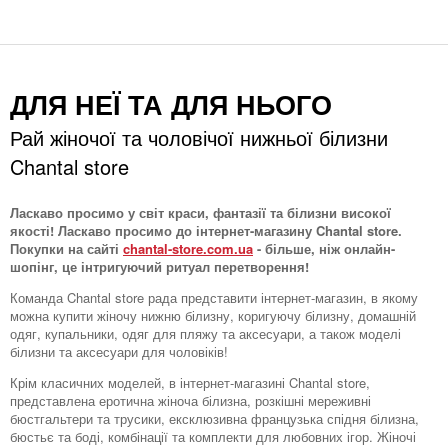
ДЛЯ НЕЇ ТА ДЛЯ НЬОГО
Рай жіночої та чоловічої нижньої білизни
Chantal store
Ласкаво просимо у світ краси, фантазії та білизни високої
якості! Ласкаво просимо до інтернет-магазину Chantal store.
Покупки на сайті
chantal-store.com.ua
- більше, ніж онлайн-
шопінг, це інтригуючий ритуал перетворення!
Команда Chantal store рада представити інтернет-магазин, в якому
можна купити жіночу нижню білизну, коригуючу білизну, домашній
одяг, купальники, одяг для пляжу та аксесуари, а також моделі
білизни та аксесуари для чоловіків!
Крім класичних моделей, в інтернет-магазині Chantal store,
представлена ​​еротична жіноча білизна, розкішні мереживні
бюстгальтери та трусики, ексклюзивна французька спідня білизна,
бюстьє та боді, комбінації та комплекти для любовних ігор. Жіночі