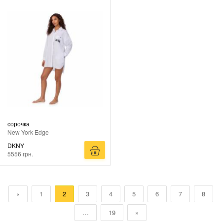
сорочка
New York Edge
DKNY
5556 грн.
«
1
2
3
4
5
6
7
8
…
19
»