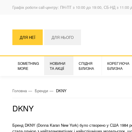
Графік роботи call-центру: ПН-ПТ з 10:00 до 19:00, СБ-НД з 11:00 
ДЛЯ НЕЇ
ДЛЯ НЬОГО
SOMETHING
НОВИНИ
СПІДНЯ
КОРЕГУЮЧА
MORE
ТА АКЦІЇ
БІЛИЗНА
БІЛИЗНА
Головна
Бренди
DKNY
DKNY
Бренд DKNY (Donna Karan New York) було створено у США 1984 рок
стала однією з найталановитіших і найуспішніших модельєрок, що