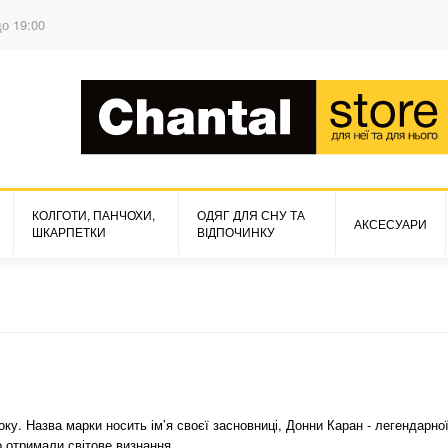
до 19:00
КОЛГОТИ, ПАНЧОХИ,
ОДЯГ ДЛЯ СНУ ТА
АКСЕСУАРИ
ШКАРПЕТКИ
ВІДПОЧИНКУ
у. Назва марки носить ім’я своєї засновниці, Донни Каран - легендарної
 отримали світове визнання.