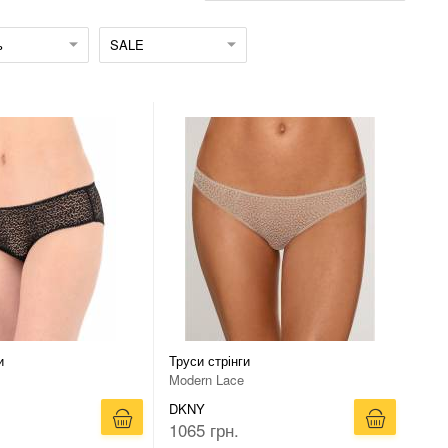
ь
SALE
и
Труси стрінги
Modern Lace
DKNY
1065 грн.