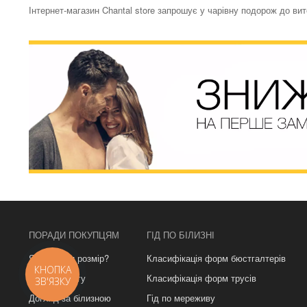
Інтернет-магазин Chantal store запрошує у чарівну подорож до ви
ПОРАДИ ПОКУПЦЯМ
ГІД ПО БІЛИЗНІ
Як вибрати розмір?
Класифікація форм бюстгалтерів
КНОПКА
Урок з фітінгу
Класифікація форм трусів
ЗВ'ЯЗКУ
Догляд за білизною
Гід по мереживу