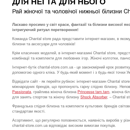
ДЛЯ НЕЇ ТА ДЛЯ НЬОГО
Рай жіночої та чоловічої нижньої білизни Ch
Ласкаво просимо у світ краси, фантазії та білизни високої як
інтригуючий ритуал перетворення!
Команда Chantal store рада представити інтернет-магазин, в яком
білизни та аксесуари для чоловіків!
Крім класичних моделей, в інтернет-магазині Chantal store, предс
комбінації та комплекти для любовних ігор. Жіночі колготки, панч
Інтернет-бутік chantal-store.com.ua - це закономірний крок розви
допомогою одного кліка. У будь-який момент і з будь-якої точки 
Відвідати сайт - як перейти рубікон: інтернет-магазин Chantal s
міжнародних брендів, що пропонують гарну спідню білизну. Непо
Passionata
, грайлива жіноча білизна
Princesse tam.tam
, жіноча бі
для занять спортом та жіночу білизну
Shock Absorber
, – Chantal 
Французька спідня білизна та комплекти культових брендів світово
стандартам якості.
Асортимент, що регулярно поповнюється, наявність виробів у різн
chantal-store.com.ua відповідає високим вимогам покупців.