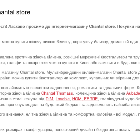
antal store
ості! Ласкаво просимо до інтернет-магазину Chantal store. Покупки на
у можна купити жіночу нижню білизну, коригуючу білизну, домашній одяг,
тавлена ​​еротична жіноча білизна, розкішні мереживні бюстгальтери та тр
охи, гольфи та шкарпетки можна купити в Києві або замовити в будь-яке і
тку магазину Chantal store. Мультибрендовий онлайн-магазин Chantal stor
України можна купити бюстгальтер чи комплект, купальник чи вбрання для
tore познайомить із всесвітом задоволення, романтики та ідеальних форм
вторна жіноча білизна
Chantal Thomass
, колекційна жіноча білизна
Aubade
лизна в стилі кежуал від
DIM
,
Lovable
,
HOM,
FERRE
, голлівудські чудо-
store пропонує моделі на будь-який бюджет та задовольнить найвибагливі
го визнання, елітна жіноча білизна та комфортна чоловіча - всі моделі,
их розмірах і конфігураціях, неповторний дизайн і бездоганна якість – о