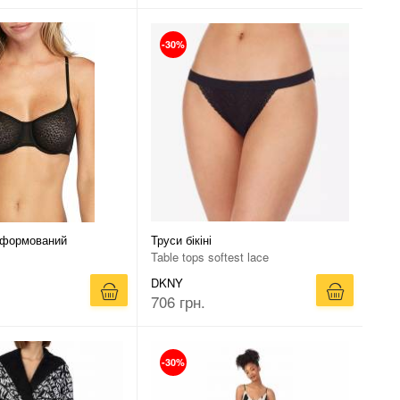
-30%
 формований
Труси бікіні
Table tops softest lace
DKNY
706 грн.
-30%