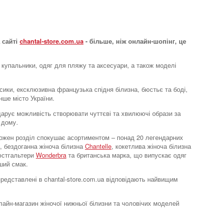
 сайті
chantal-store.com.ua
- більше, ніж онлайн-шопінг, це
 купальники, одяг для пляжу та аксесуари, а також моделі
усики, ексклюзивна французька спідня білизна, бюстьє та боді,
нше місто України.
e дарує можливість створювати чуттєві та хвилюючі образи за
 дому.
. Кожен розділ спокушає асортиментом – понад 20 легендарних
, бездоганна жіноча білизна
Chantelle
, кокетлива жіноча білизна
бюстгальтери
Wonderbra
та британська марка, що випускає одяг
ший смак.
 представлені в chantal-store.com.ua відповідають найвищим
нлайн-магазин жіночої нижньої білизни та чоловічих моделей