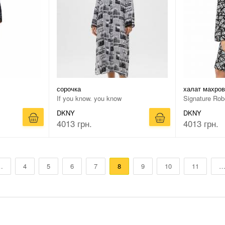
сорочка
халат махро
If you know. you know
Signature Rob
DKNY
DKNY
4013 грн.
4013 грн.
…
4
5
6
7
8
9
10
11