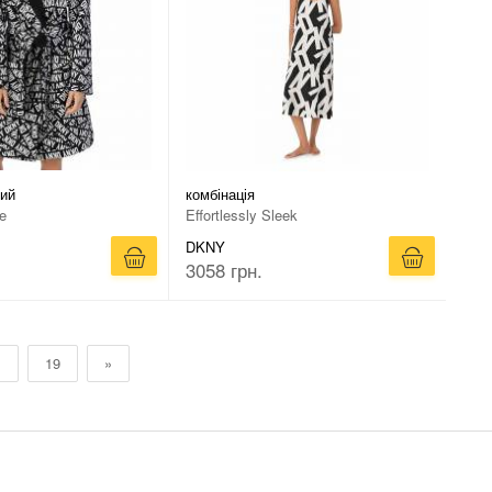
вий
комбінація
e
Effortlessly Sleek
DKNY
3058 грн.
…
19
»