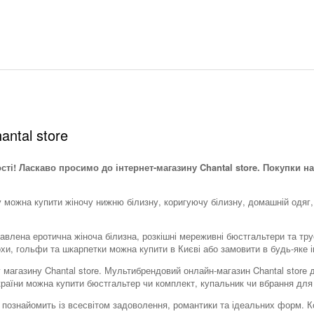
antal store
ості! Ласкаво просимо до інтернет-магазину Chantal store. Покупки на
у можна купити жіночу нижню білизну, коригуючу білизну, домашній одяг,
тавлена ​​еротична жіноча білизна, розкішні мереживні бюстгальтери та тр
охи, гольфи та шкарпетки можна купити в Києві або замовити в будь-яке і
тку магазину Chantal store. Мультибрендовий онлайн-магазин Chantal stor
України можна купити бюстгальтер чи комплект, купальник чи вбрання для
tore познайомить із всесвітом задоволення, романтики та ідеальних форм