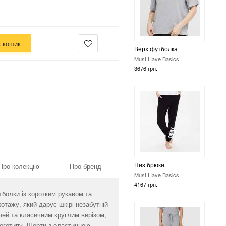
в кошик
Низ брюки
Must Have Basics
4167 грн.
Низ брюки
Про колекцію
Про бренд
Must Have Basics
4167 грн.
болки із коротким рукавом та
отажу, який дарує шкірі незабутній
чей та класичним круглим вирізом,
оготипу. Шорти з еластичною