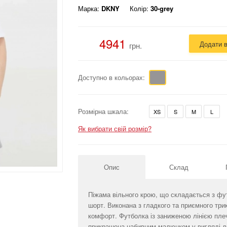
Марка:
DKNY
Колір:
30-grey
4941
Додати 
грн.
Доступно в кольорах:
Розмірна шкала:
XS
S
M
L
Як вибрати свій розмір?
Опис
Склад
Піжама вільного крою, що складається з фут
шорт. Виконана з гладкого та приємного трик
комфорт. Футболка із заниженою лінією пле
прикрашена набивним малюнком у вигляді л