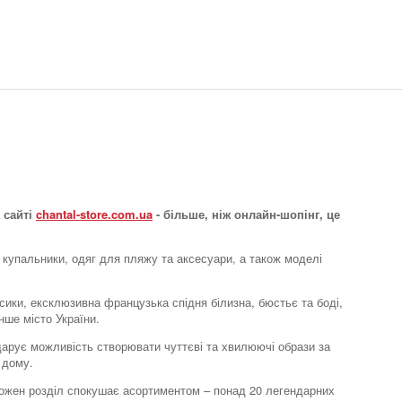
Одяг для сну та
відпочинку туніка
Must Have Basics
5209 грн.
 сайті
chantal-store.com.ua
- більше, ніж онлайн-шопінг, це
 купальники, одяг для пляжу та аксесуари, а також моделі
усики, ексклюзивна французька спідня білизна, бюстьє та боді,
Одяг для сну та
нше місто України.
відпочинку халат
e дарує можливість створювати чуттєві та хвилюючі образи за
Must Have Basics
 дому.
6548 грн.
. Кожен розділ спокушає асортиментом – понад 20 легендарних