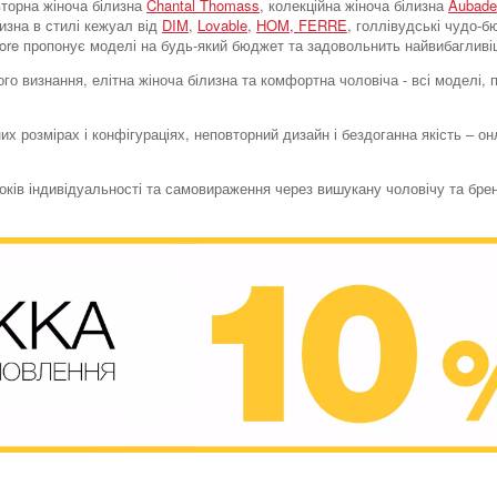
вторна жіноча білизна
Chantal Thomass
, колекційна жіноча білизна
Aubade
лизна в стилі кежуал від
DIM
,
Lovable
,
HOM,
FERRE
, голлівудські чудо-
store пропонує моделі на будь-який бюджет та задовольнить найвибагливі
го визнання, елітна жіноча білизна та комфортна чоловіча - всі моделі,
их розмірах і конфігураціях, неповторний дизайн і бездоганна якість – о
токів індивідуальності та самовираження через вишукану чоловічу та бре