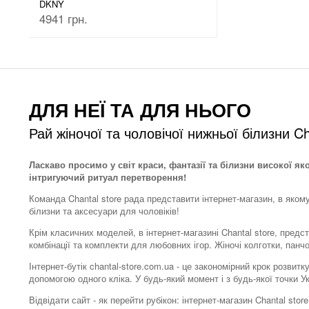
DKNY
4941 грн.
ДЛЯ НЕЇ ТА ДЛЯ НЬОГО
Рай жіночої та чоловічої нижньої білизни Ch
Ласкаво просимо у світ краси, фантазії та білизни високої як
інтригуючий ритуал перетворення!
Команда Chantal store рада представити інтернет-магазин, в яком
білизни та аксесуари для чоловіків!
Крім класичних моделей, в інтернет-магазині Chantal store, предс
комбінації та комплекти для любовних ігор. Жіночі колготки, панч
Інтернет-бутік chantal-store.com.ua - це закономірний крок розви
допомогою одного кліка. У будь-який момент і з будь-якої точки 
Відвідати сайт - як перейти рубікон: інтернет-магазин Chantal s