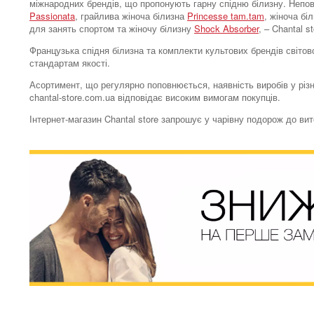
міжнародних брендів, що пропонують гарну спідню білизну. Непо
Passionata
, грайлива жіноча білизна
Princesse tam.tam
, жіноча бі
для занять спортом та жіночу білизну
Shock Absorber
, – Chantal 
Французька спідня білизна та комплекти культових брендів світово
стандартам якості.
Асортимент, що регулярно поповнюється, наявність виробів у різн
chantal-store.com.ua відповідає високим вимогам покупців.
Інтернет-магазин Chantal store запрошує у чарівну подорож до ви