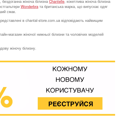
, бездоганна жіноча білизна
Chantelle
, кокетлива жіноча білизна
бюстгальтери
Wonderbra
та британська марка, що випускає одяг
ший смак.
 представлені в chantal-store.com.ua відповідають найвищим
нлайн-магазин жіночої нижньої білизни та чоловічих моделей
Одяг для сну та
відпочинку халат
ндову жіночу білизну.
Must Have Basics
5953 грн.