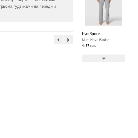
трьома гудзиками на передній
Низ брюки
Must Have Basics
4167 грн.
Одяг для сну та
відпочинку комбінація
Must Have Basics
4167 грн.