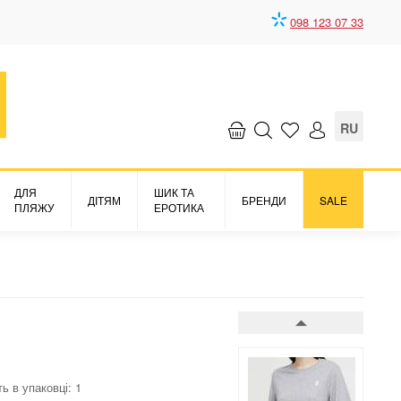
098 123 07 33
Верх футболка
Must Have Basics
3812 грн.
RU
ДЛЯ
ШИК ТА
ДІТЯМ
БРЕНДИ
SALE
ПЛЯЖУ
ЕРОТИКА
Верх футболка
Must Have Basics
3676 грн.
ть в упаковці: 1