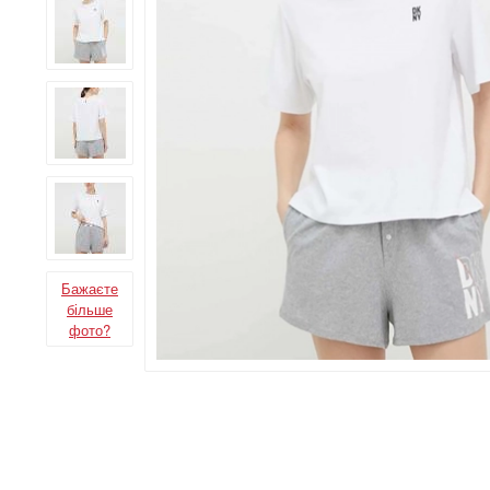
Бажаєте
більше
фото?