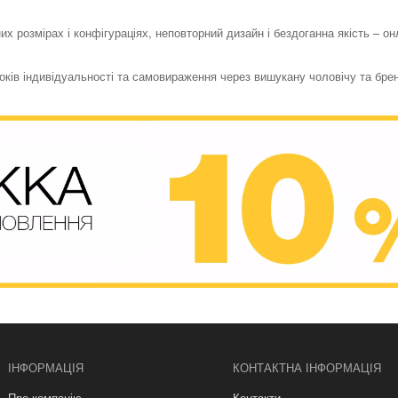
их розмірах і конфігураціях, неповторний дизайн і бездоганна якість – о
токів індивідуальності та самовираження через вишукану чоловічу та бре
ІНФОРМАЦІЯ
КОНТАКТНА ІНФОРМАЦІЯ
Про компанію
Контакти