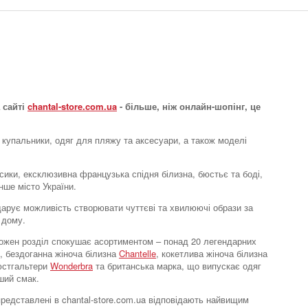
Одяг для сну та
відпочинку туніка
 сайті
chantal-store.com.ua
- більше, ніж онлайн-шопінг, це
Must Have Basics
5209 грн.
 купальники, одяг для пляжу та аксесуари, а також моделі
усики, ексклюзивна французька спідня білизна, бюстьє та боді,
нше місто України.
e дарує можливість створювати чуттєві та хвилюючі образи за
 дому.
. Кожен розділ спокушає асортиментом – понад 20 легендарних
Одяг для сну та
, бездоганна жіноча білизна
Chantelle
, кокетлива жіноча білизна
відпочинку халат
бюстгальтери
Wonderbra
та британська марка, що випускає одяг
Must Have Basics
ший смак.
6548 грн.
 представлені в chantal-store.com.ua відповідають найвищим