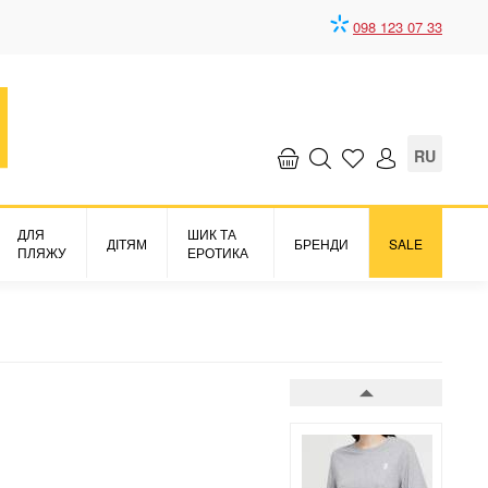
098 123 07 33
Верх футболка
Must Have Basics
3812 грн.
RU
ДЛЯ
ШИК ТА
ДІТЯМ
БРЕНДИ
SALE
ПЛЯЖУ
ЕРОТИКА
Верх футболка
Must Have Basics
3676 грн.