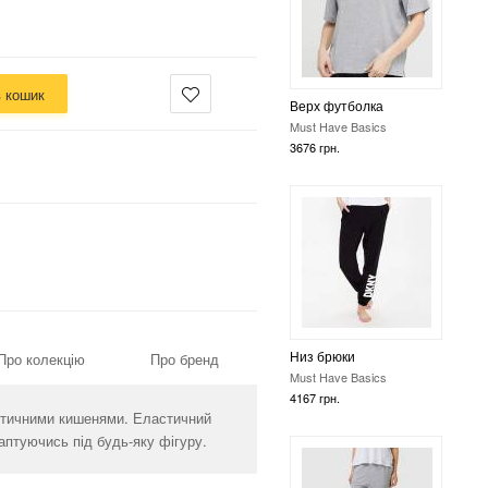
в кошик
Низ брюки
Must Have Basics
4167 грн.
Про колекцію
Про бренд
Низ брюки
Must Have Basics
4167 грн.
актичними кишенями. Еластичний
аптуючись під будь-яку фігуру.