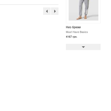
Одяг для сну та
відпочинку комбінація
Must Have Basics
4167 грн.
Одяг для сну та
відпочинку піжама
Must Have Basics
4941 грн.