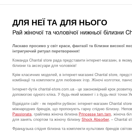
ДЛЯ НЕЇ ТА ДЛЯ НЬОГО
Рай жіночої та чоловічої нижньої білизни Ch
Ласкаво просимо у світ краси, фантазії та білизни високої як
інтригуючий ритуал перетворення!
Команда Chantal store рада представити інтернет-магазин, в яком
білизни та аксесуари для чоловіків!
Крім класичних моделей, в інтернет-магазині Chantal store, предс
комбінації та комплекти для любовних ігор. Жіночі колготки, панч
Інтернет-бутік chantal-store.com.ua - це закономірний крок розви
допомогою одного кліка. У будь-який момент і з будь-якої точки 
Відвідати сайт - як перейти рубікон: інтернет-магазин Chantal s
міжнародних брендів, що пропонують гарну спідню білизну. Непо
Passionata
, грайлива жіноча білизна
Princesse tam.tam
, жіноча бі
для занять спортом та жіночу білизну
Shock Absorber
, – Chantal 
Французька спідня білизна та комплекти культових брендів світово