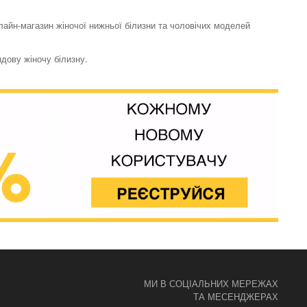
нлайн-магазин жіночої нижньої білизни та чоловічих моделей
ндову жіночу білизну.
Одяг для сну та
відпочинку халат
Must Have Basics
5953 грн.
МИ В СОЦІАЛЬНИХ МЕРЕЖАХ
ТА МЕСЕНДЖЕРАХ