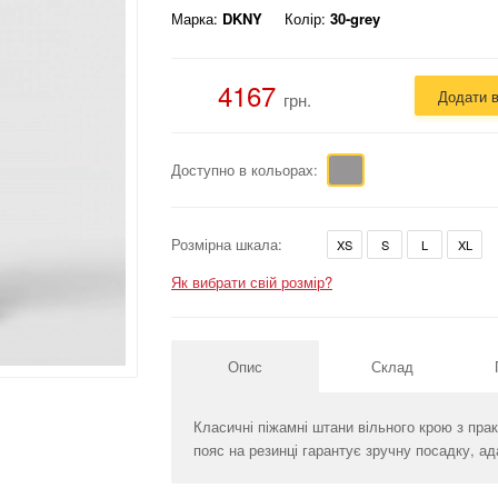
Марка:
DKNY
Колір:
30-grey
4167
Додати 
грн.
Доступно в кольорах:
Розмірна шкала:
XS
S
L
XL
Як вибрати свій розмір?
Опис
Склад
Класичні піжамні штани вільного крою з пр
пояс на резинці гарантує зручну посадку, ад