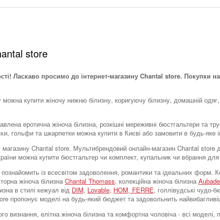
antal store
ості! Ласкаво просимо до інтернет-магазину Chantal store. Покупки на
у можна купити жіночу нижню білизну, коригуючу білизну, домашній одяг,
тавлена ​​еротична жіноча білизна, розкішні мереживні бюстгальтери та тр
охи, гольфи та шкарпетки можна купити в Києві або замовити в будь-яке і
тку магазину Chantal store. Мультибрендовий онлайн-магазин Chantal stor
України можна купити бюстгальтер чи комплект, купальник чи вбрання для
tore познайомить із всесвітом задоволення, романтики та ідеальних форм
вторна жіноча білизна
Chantal Thomass
, колекційна жіноча білизна
Aubade
лизна в стилі кежуал від
DIM
,
Lovable
,
HOM,
FERRE
, голлівудські чудо-
store пропонує моделі на будь-який бюджет та задовольнить найвибагливі
го визнання, елітна жіноча білизна та комфортна чоловіча - всі моделі,