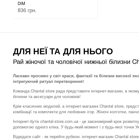
DIM
836 грн.
ДЛЯ НЕЇ ТА ДЛЯ НЬОГО
Рай жіночої та чоловічої нижньої білизни Ch
Ласкаво просимо у світ краси, фантазії та білизни високої як
інтригуючий ритуал перетворення!
Команда Chantal store рада представити інтернет-магазин, в яком
білизни та аксесуари для чоловіків!
Крім класичних моделей, в інтернет-магазині Chantal store, предс
комбінації та комплекти для любовних ігор. Жіночі колготки, панч
Інтернет-бутік chantal-store.com.ua - це закономірний крок розви
допомогою одного кліка. У будь-який момент і з будь-якої точки 
Відвідати сайт - як перейти рубікон: інтернет-магазин Chantal s