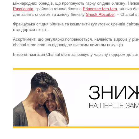
міжнародних брендів, що пропонують гарну спідню білизну. Непо
Passionata
, грайлива жіноча білизна
Princesse tam.tam
, жіноча бі
для занять спортом та жіночу білизну
Shock Absorber
, – Chantal 
Французька спідня білизна та комплекти культових брендів світово
стандартам якості.
Асортимент, що регулярно поповнюється, наявність виробів у різн
chantal-store.com.ua відповідає високим вимогам покупців.
Інтернет-магазин Chantal store запрошує у чарівну подорож до ви