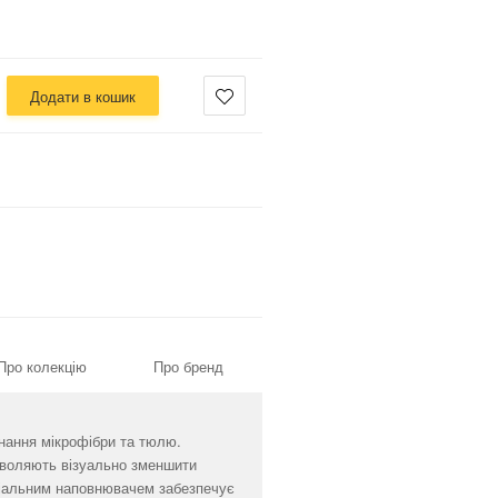
Додати в кошик
Про колекцію
Про бренд
нання мікрофібри та тюлю.
озволяють візуально зменшити
еціальним наповнювачем забезпечує