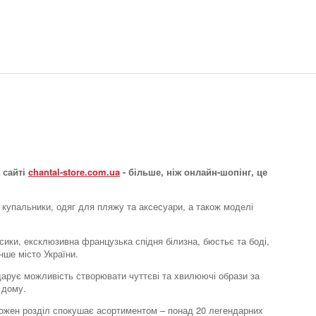
 сайті
chantal-store.com.ua
- більше, ніж онлайн-шопінг, це
 купальники, одяг для пляжу та аксесуари, а також моделі
усики, ексклюзивна французька спідня білизна, бюстьє та боді,
нше місто України.
e дарує можливість створювати чуттєві та хвилюючі образи за
 дому.
. Кожен розділ спокушає асортиментом – понад 20 легендарних