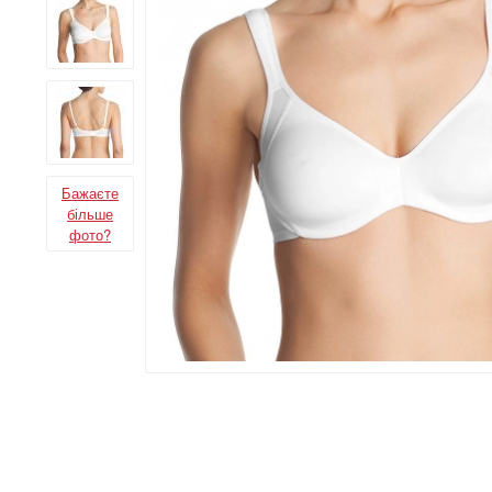
Бажаєте
більше
фото?