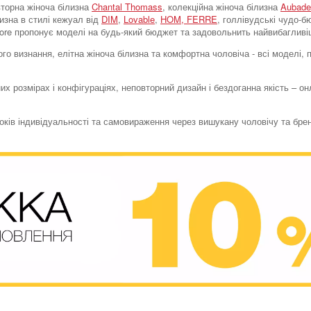
вторна жіноча білизна
Chantal Thomass
, колекційна жіноча білизна
Aubade
лизна в стилі кежуал від
DIM
,
Lovable
,
HOM,
FERRE
, голлівудські чудо-
store пропонує моделі на будь-який бюджет та задовольнить найвибагливі
го визнання, елітна жіноча білизна та комфортна чоловіча - всі моделі,
их розмірах і конфігураціях, неповторний дизайн і бездоганна якість – о
токів індивідуальності та самовираження через вишукану чоловічу та бре