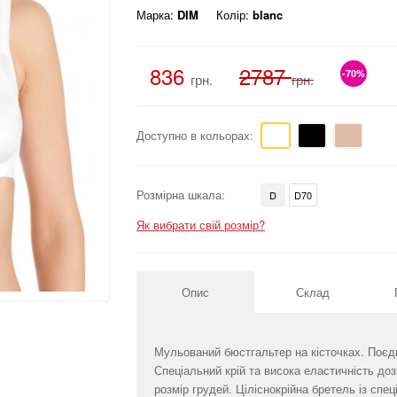
Марка:
DIM
Колір:
blanc
836
2787
-70%
грн.
грн.
Доступно в кольорах:
Розмірна шкала:
D
D70
Як вибрати свій розмір?
Опис
Склад
Мульований бюстгальтер на кісточках. Поєд
Спеціальний крій та висока еластичність д
розмір грудей. Ціліснокрійна бретель із сп