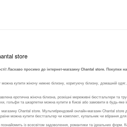
antal store
ості! Ласкаво просимо до інтернет-магазину Chantal store. Покупки на
у можна купити жіночу нижню білизну, коригуючу білизну, домашній одяг,
тавлена ​​еротична жіноча білизна, розкішні мереживні бюстгальтери та тр
охи, гольфи та шкарпетки можна купити в Києві або замовити в будь-яке і
тку магазину Chantal store. Мультибрендовий онлайн-магазин Chantal stor
України можна купити бюстгальтер чи комплект, купальник чи вбрання для
tore познайомить із всесвітом задоволення, романтики та ідеальних форм