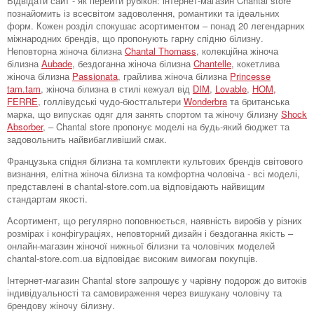
Відвідати сайт - як перейти рубікон: інтернет-магазин Chantal store
познайомить із всесвітом задоволення, романтики та ідеальних
форм. Кожен розділ спокушає асортиментом – понад 20 легендарних
міжнародних брендів, що пропонують гарну спідню білизну.
Неповторна жіноча білизна
Chantal Thomass
, колекційна жіноча
білизна
Aubade
, бездоганна жіноча білизна
Chantelle
, кокетлива
жіноча білизна
Passionata
, грайлива жіноча білизна
Princesse
tam.tam
, жіноча білизна в стилі кежуал від
DIM
,
Lovable
,
HOM,
FERRE
, голлівудські чудо-бюстгальтери
Wonderbra
та британська
марка, що випускає одяг для занять спортом та жіночу білизну
Shock
Absorber
, – Chantal store пропонує моделі на будь-який бюджет та
задовольнить найвибагливіший смак.
Французька спідня білизна та комплекти культових брендів світового
визнання, елітна жіноча білизна та комфортна чоловіча - всі моделі,
представлені в chantal-store.com.ua відповідають найвищим
стандартам якості.
Асортимент, що регулярно поповнюється, наявність виробів у різних
розмірах і конфігураціях, неповторний дизайн і бездоганна якість –
онлайн-магазин жіночої нижньої білизни та чоловічих моделей
chantal-store.com.ua відповідає високим вимогам покупців.
Інтернет-магазин Chantal store запрошує у чарівну подорож до витоків
індивідуальності та самовираження через вишукану чоловічу та
брендову жіночу білизну.