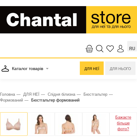
RU
Каталог товарів
ДЛЯ НЕЇ
ДЛЯ НЬОГО
Головна
ДЛЯ НЕЇ
Спідня білизна
Бюстгальтер
Формований
Бюстгальтер формований
Бажаєте
більше
фото?