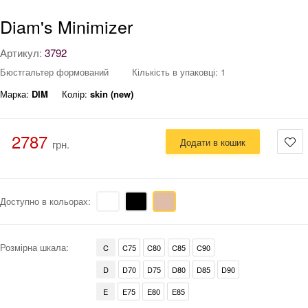
Diam's Minimizer
Артикул:
3792
Бюстгальтер формований
Кількість в упаковці: 1
Марка:
DIM
Колір:
skin (new)
2787
Додати в кошик
грн.
Доступно в кольорах:
Розмірна шкала:
C
C75
C80
C85
C90
D
D70
D75
D80
D85
D90
E
E75
E80
E85