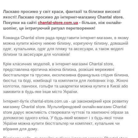
Ласкаво просимо у світ краси, фантазії та білизни високої
якості! Ласкаво просимо до інтернет-магазину Chantal store.
Покупки на сайті
chantal-store.com.ua
- більше, ніж онлайн-
шопінг, це інтригуючий ритуал перетворення!
Команда Chantal store рада представити інтернет-магазин, в якому
можна купити жіночу нижню білизну, коригуючу білизну, домашній
одяг, купальники, одяг для пляжу та аксесуари, а також моделі
білизни та аксесуари для чоловіків!
Крім класичних моделей, в інтернет-магазині Chantal store,
представлена ​​еротична жіноча білизна, розкішні мереживні
бюстгальтери та трусики, ексклюзивна французька спідня білизна,
бюстьє та боді, комбінації та комплекти для любовних ігор. Жіночі
колготки, панчохи, гольфи та шкарпетки можна купити в Києві або
замовити в будь-яке інше місто України.
Інтернет-бутік chantal-store.com.ua - це закономірний крок розвитку
магазину Chantal store. Мультибрендовий онлайн-магазин Chantal
store дарує можливість створювати чуттєві та хвилюючі образи за
допомогою одного кліка. У будь-який момент і з будь-якої точки
України можна купити бюстгальтер чи комплект, купальник чи
вбрання для дому.