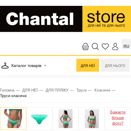
RU
Каталог товарів
ДЛЯ НЕЇ
ДЛЯ НЬОГО
Головна
ДЛЯ НЕЇ
ДЛЯ ПЛЯЖУ
Труси
Класичні
Труси класичні
Бажаєте
більше
фото?