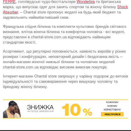
FERRE
, голлівудські чудо-бюстгальтери
Wonderbra
та британська
марка, що випускає одяг для занять спортом та жіночу білизну
Shock
Absorber
, – Chantal store пропонує моделі на будь-який бюджет та
задовольнить найвибагливіший смак.
Французька спідня білизна та комплекти культових брендів світового
визнання, елітна жіноча білизна та комфортна чоловіча - всі моделі,
представлені в chantal-store.com.ua відповідають найвищим
стандартам якості.
Асортимент, що регулярно поповнюється, наявність виробів у різних
розмірах і конфігураціях, неповторний дизайн і бездоганна якість –
онлайн-магазин жіночої нижньої білизни та чоловічих моделей
chantal-store.com.ua відповідає високим вимогам покупців.
Інтернет-магазин Chantal store запрошує у чарівну подорож до витоків
індивідуальності та самовираження через вишукану чоловічу та
брендову жіночу білизну.