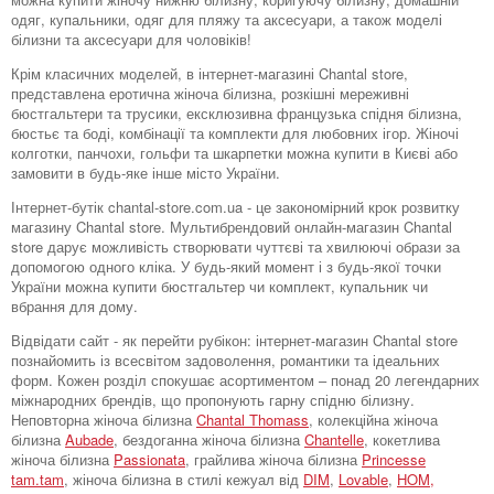
одяг, купальники, одяг для пляжу та аксесуари, а також моделі
білизни та аксесуари для чоловіків!
Крім класичних моделей, в інтернет-магазині Chantal store,
представлена ​​еротична жіноча білизна, розкішні мереживні
бюстгальтери та трусики, ексклюзивна французька спідня білизна,
бюстьє та боді, комбінації та комплекти для любовних ігор. Жіночі
колготки, панчохи, гольфи та шкарпетки можна купити в Києві або
замовити в будь-яке інше місто України.
Інтернет-бутік chantal-store.com.ua - це закономірний крок розвитку
магазину Chantal store. Мультибрендовий онлайн-магазин Chantal
store дарує можливість створювати чуттєві та хвилюючі образи за
допомогою одного кліка. У будь-який момент і з будь-якої точки
України можна купити бюстгальтер чи комплект, купальник чи
вбрання для дому.
Відвідати сайт - як перейти рубікон: інтернет-магазин Chantal store
познайомить із всесвітом задоволення, романтики та ідеальних
форм. Кожен розділ спокушає асортиментом – понад 20 легендарних
міжнародних брендів, що пропонують гарну спідню білизну.
Неповторна жіноча білизна
Chantal Thomass
, колекційна жіноча
білизна
Aubade
, бездоганна жіноча білизна
Chantelle
, кокетлива
жіноча білизна
Passionata
, грайлива жіноча білизна
Princesse
tam.tam
, жіноча білизна в стилі кежуал від
DIM
,
Lovable
,
HOM,