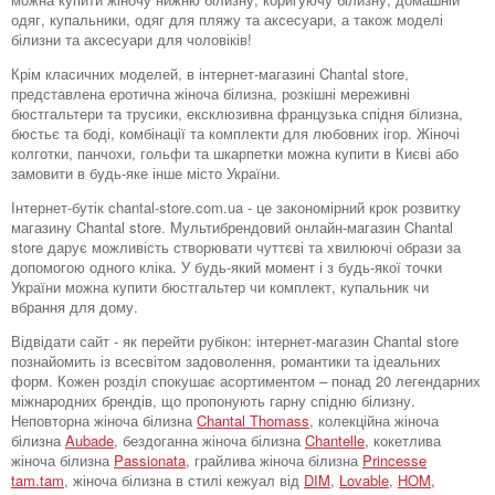
одяг, купальники, одяг для пляжу та аксесуари, а також моделі
білизни та аксесуари для чоловіків!
Крім класичних моделей, в інтернет-магазині Chantal store,
представлена ​​еротична жіноча білизна, розкішні мереживні
бюстгальтери та трусики, ексклюзивна французька спідня білизна,
бюстьє та боді, комбінації та комплекти для любовних ігор. Жіночі
колготки, панчохи, гольфи та шкарпетки можна купити в Києві або
замовити в будь-яке інше місто України.
Інтернет-бутік chantal-store.com.ua - це закономірний крок розвитку
магазину Chantal store. Мультибрендовий онлайн-магазин Chantal
store дарує можливість створювати чуттєві та хвилюючі образи за
допомогою одного кліка. У будь-який момент і з будь-якої точки
України можна купити бюстгальтер чи комплект, купальник чи
вбрання для дому.
Відвідати сайт - як перейти рубікон: інтернет-магазин Chantal store
познайомить із всесвітом задоволення, романтики та ідеальних
форм. Кожен розділ спокушає асортиментом – понад 20 легендарних
міжнародних брендів, що пропонують гарну спідню білизну.
Неповторна жіноча білизна
Chantal Thomass
, колекційна жіноча
білизна
Aubade
, бездоганна жіноча білизна
Chantelle
, кокетлива
жіноча білизна
Passionata
, грайлива жіноча білизна
Princesse
tam.tam
, жіноча білизна в стилі кежуал від
DIM
,
Lovable
,
HOM,