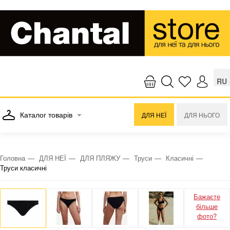
RU
Каталог товарів
ДЛЯ НЕЇ
ДЛЯ НЬОГО
Головна
ДЛЯ НЕЇ
ДЛЯ ПЛЯЖУ
Труси
Класичні
Труси класичні
Бажаєте
більше
фото?