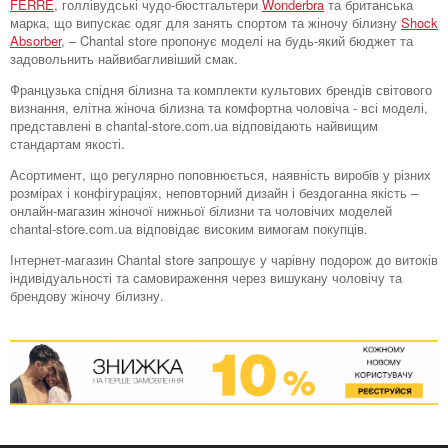
FERRE
, голлівудські чудо-бюстгальтери
Wonderbra
та британська
марка, що випускає одяг для занять спортом та жіночу білизну
Shock
Absorber
, – Chantal store пропонує моделі на будь-який бюджет та
задовольнить найвибагливіший смак.
Французька спідня білизна та комплекти культових брендів світового
визнання, елітна жіноча білизна та комфортна чоловіча - всі моделі,
представлені в chantal-store.com.ua відповідають найвищим
стандартам якості.
Асортимент, що регулярно поповнюється, наявність виробів у різних
розмірах і конфігураціях, неповторний дизайн і бездоганна якість –
онлайн-магазин жіночої нижньої білизни та чоловічих моделей
chantal-store.com.ua відповідає високим вимогам покупців.
Інтернет-магазин Chantal store запрошує у чарівну подорож до витоків
індивідуальності та самовираження через вишукану чоловічу та
брендову жіночу білизну.