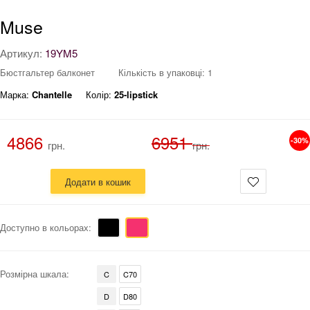
Muse
Артикул:
19YM5
Бюстгальтер балконет
Кількість в упаковці: 1
Марка:
Chantelle
Колір:
25-lipstick
4866
6951
-30%
грн.
грн.
Додати в кошик
Доступно в кольорах:
Розмірна шкала:
C
C70
D
D80