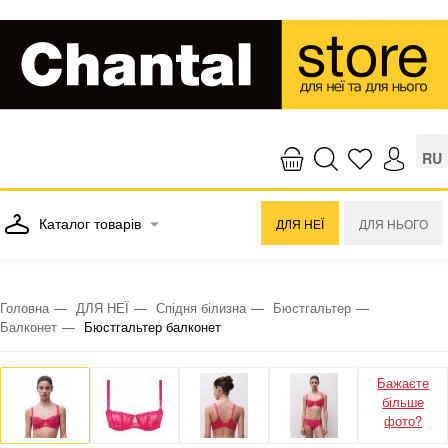
RU
Каталог товарів
ДЛЯ НЕЇ
ДЛЯ НЬОГО
Головна
ДЛЯ НЕЇ
Спідня білизна
Бюстгальтер
Балконет
Бюстгальтер балконет
Бажаєте
більше
фото?