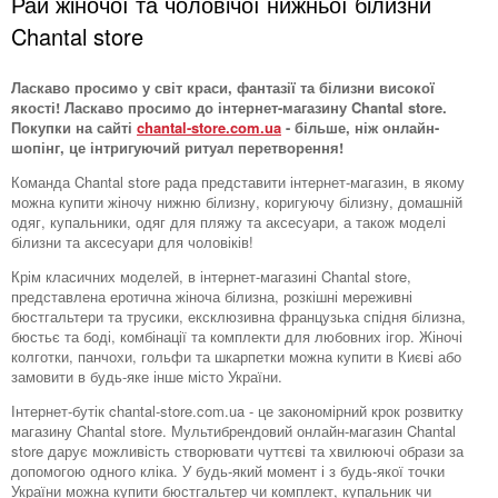
Рай жіночої та чоловічої нижньої білизни
Chantal store
Ласкаво просимо у світ краси, фантазії та білизни високої
якості! Ласкаво просимо до інтернет-магазину Chantal store.
Покупки на сайті
chantal-store.com.ua
- більше, ніж онлайн-
шопінг, це інтригуючий ритуал перетворення!
Команда Chantal store рада представити інтернет-магазин, в якому
можна купити жіночу нижню білизну, коригуючу білизну, домашній
одяг, купальники, одяг для пляжу та аксесуари, а також моделі
білизни та аксесуари для чоловіків!
Крім класичних моделей, в інтернет-магазині Chantal store,
представлена ​​еротична жіноча білизна, розкішні мереживні
бюстгальтери та трусики, ексклюзивна французька спідня білизна,
бюстьє та боді, комбінації та комплекти для любовних ігор. Жіночі
колготки, панчохи, гольфи та шкарпетки можна купити в Києві або
замовити в будь-яке інше місто України.
Інтернет-бутік chantal-store.com.ua - це закономірний крок розвитку
магазину Chantal store. Мультибрендовий онлайн-магазин Chantal
store дарує можливість створювати чуттєві та хвилюючі образи за
допомогою одного кліка. У будь-який момент і з будь-якої точки
України можна купити бюстгальтер чи комплект, купальник чи