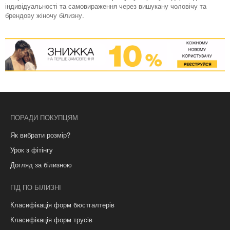
індивідуальності та самовираження через вишукану чоловічу та
брендову жіночу білизну.
ПОРАДИ ПОКУПЦЯМ
Як вибрати розмір?
Урок з фітінгу
Догляд за білизною
ГІД ПО БІЛИЗНІ
Класифікація форм бюстгалтерів
Класифікація форм трусів