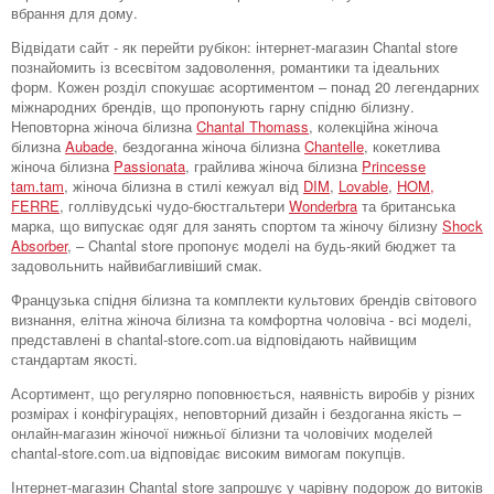
вбрання для дому.
Відвідати сайт - як перейти рубікон: інтернет-магазин Chantal store
познайомить із всесвітом задоволення, романтики та ідеальних
форм. Кожен розділ спокушає асортиментом – понад 20 легендарних
міжнародних брендів, що пропонують гарну спідню білизну.
Неповторна жіноча білизна
Chantal Thomass
, колекційна жіноча
білизна
Aubade
, бездоганна жіноча білизна
Chantelle
, кокетлива
жіноча білизна
Passionata
, грайлива жіноча білизна
Princesse
tam.tam
, жіноча білизна в стилі кежуал від
DIM
,
Lovable
,
HOM,
FERRE
, голлівудські чудо-бюстгальтери
Wonderbra
та британська
марка, що випускає одяг для занять спортом та жіночу білизну
Shock
Absorber
, – Chantal store пропонує моделі на будь-який бюджет та
задовольнить найвибагливіший смак.
Французька спідня білизна та комплекти культових брендів світового
визнання, елітна жіноча білизна та комфортна чоловіча - всі моделі,
представлені в chantal-store.com.ua відповідають найвищим
стандартам якості.
Асортимент, що регулярно поповнюється, наявність виробів у різних
розмірах і конфігураціях, неповторний дизайн і бездоганна якість –
онлайн-магазин жіночої нижньої білизни та чоловічих моделей
chantal-store.com.ua відповідає високим вимогам покупців.
Інтернет-магазин Chantal store запрошує у чарівну подорож до витоків