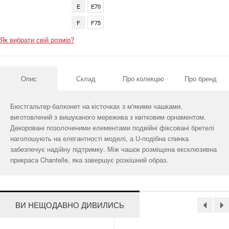
E
E70
F
F75
Як вибрати свій розмір?
Опис
Склад
Про колекцію
Про бренд
Бюстгальтер-балконет на кісточках з м'якими чашками,
виготовлений з вишуканого мережива з квітковим орнаментом.
Декоровані позолоченими елементами подвійні фіксовані бретелі
наголошують на елегантності моделі, а U-подібна спинка
забезпечує надійну підтримку. Між чашок розміщена ексклюзивна
прикраса Chantelle, яка завершує розкішний образ.
ВИ НЕЩОДАВНО ДИВИЛИСЬ