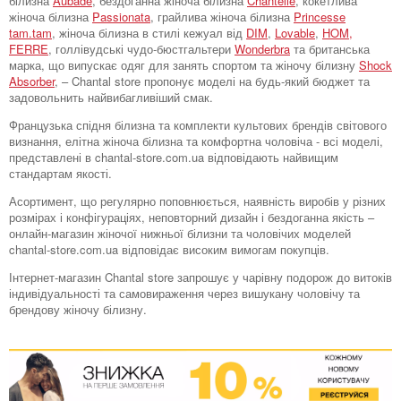
білизна
Aubade
, бездоганна жіноча білизна
Chantelle
, кокетлива
жіноча білизна
Passionata
, грайлива жіноча білизна
Princesse
tam.tam
, жіноча білизна в стилі кежуал від
DIM
,
Lovable
,
HOM,
FERRE
, голлівудські чудо-бюстгальтери
Wonderbra
та британська
марка, що випускає одяг для занять спортом та жіночу білизну
Shock
Absorber
, – Chantal store пропонує моделі на будь-який бюджет та
задовольнить найвибагливіший смак.
Французька спідня білизна та комплекти культових брендів світового
визнання, елітна жіноча білизна та комфортна чоловіча - всі моделі,
представлені в chantal-store.com.ua відповідають найвищим
стандартам якості.
Асортимент, що регулярно поповнюється, наявність виробів у різних
розмірах і конфігураціях, неповторний дизайн і бездоганна якість –
онлайн-магазин жіночої нижньої білизни та чоловічих моделей
chantal-store.com.ua відповідає високим вимогам покупців.
Інтернет-магазин Chantal store запрошує у чарівну подорож до витоків
індивідуальності та самовираження через вишукану чоловічу та
брендову жіночу білизну.