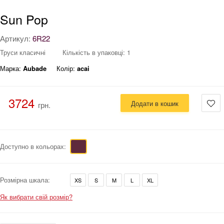
Sun Pop
Артикул:
6R22
Труси класичні
Кількість в упаковці: 1
Марка:
Aubade
Колір:
acai
3724
Додати в кошик
грн.
Доступно в кольорах:
Розмірна шкала:
XS
S
M
L
XL
Як вибрати свій розмір?