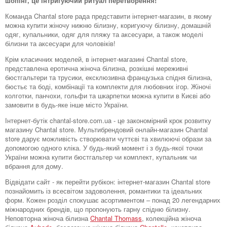
шопінг, це інтригуючий ритуал перетворення!
Команда Chantal store рада представити інтернет-магазин, в якому
можна купити жіночу нижню білизну, коригуючу білизну, домашній
одяг, купальники, одяг для пляжу та аксесуари, а також моделі
білизни та аксесуари для чоловіків!
Крім класичних моделей, в інтернет-магазині Chantal store,
представлена ​​еротична жіноча білизна, розкішні мереживні
бюстгальтери та трусики, ексклюзивна французька спідня білизна,
бюстьє та боді, комбінації та комплекти для любовних ігор. Жіночі
колготки, панчохи, гольфи та шкарпетки можна купити в Києві або
замовити в будь-яке інше місто України.
Інтернет-бутік chantal-store.com.ua - це закономірний крок розвитку
магазину Chantal store. Мультибрендовий онлайн-магазин Chantal
store дарує можливість створювати чуттєві та хвилюючі образи за
допомогою одного кліка. У будь-який момент і з будь-якої точки
України можна купити бюстгальтер чи комплект, купальник чи
вбрання для дому.
Відвідати сайт - як перейти рубікон: інтернет-магазин Chantal store
познайомить із всесвітом задоволення, романтики та ідеальних
форм. Кожен розділ спокушає асортиментом – понад 20 легендарних
міжнародних брендів, що пропонують гарну спідню білизну.
Неповторна жіноча білизна
Chantal Thomass
, колекційна жіноча