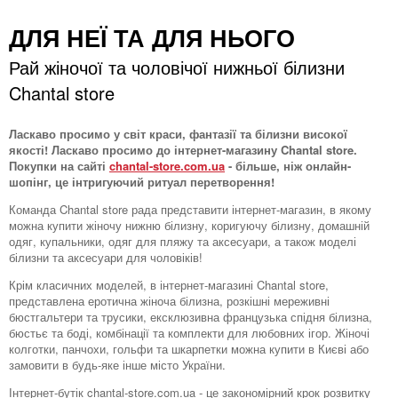
ДЛЯ НЕЇ ТА ДЛЯ НЬОГО
Рай жіночої та чоловічої нижньої білизни
Chantal store
Ласкаво просимо у світ краси, фантазії та білизни високої
якості! Ласкаво просимо до інтернет-магазину Chantal store.
Покупки на сайті
chantal-store.com.ua
- більше, ніж онлайн-
шопінг, це інтригуючий ритуал перетворення!
Команда Chantal store рада представити інтернет-магазин, в якому
можна купити жіночу нижню білизну, коригуючу білизну, домашній
одяг, купальники, одяг для пляжу та аксесуари, а також моделі
білизни та аксесуари для чоловіків!
Крім класичних моделей, в інтернет-магазині Chantal store,
представлена ​​еротична жіноча білизна, розкішні мереживні
бюстгальтери та трусики, ексклюзивна французька спідня білизна,
бюстьє та боді, комбінації та комплекти для любовних ігор. Жіночі
колготки, панчохи, гольфи та шкарпетки можна купити в Києві або
замовити в будь-яке інше місто України.
Інтернет-бутік chantal-store.com.ua - це закономірний крок розвитку