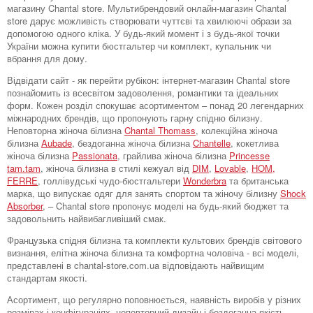
магазину Chantal store. Мультибрендовий онлайн-магазин Chantal
store дарує можливість створювати чуттєві та хвилюючі образи за
допомогою одного кліка. У будь-який момент і з будь-якої точки
України можна купити бюстгальтер чи комплект, купальник чи
вбрання для дому.
Відвідати сайт - як перейти рубікон: інтернет-магазин Chantal store
познайомить із всесвітом задоволення, романтики та ідеальних
форм. Кожен розділ спокушає асортиментом – понад 20 легендарних
міжнародних брендів, що пропонують гарну спідню білизну.
Неповторна жіноча білизна
Chantal Thomass
, колекційна жіноча
білизна
Aubade
, бездоганна жіноча білизна
Chantelle
, кокетлива
жіноча білизна
Passionata
, грайлива жіноча білизна
Princesse
tam.tam
, жіноча білизна в стилі кежуал від
DIM
,
Lovable
,
HOM,
FERRE
, голлівудські чудо-бюстгальтери
Wonderbra
та британська
марка, що випускає одяг для занять спортом та жіночу білизну
Shock
Absorber
, – Chantal store пропонує моделі на будь-який бюджет та
задовольнить найвибагливіший смак.
Французька спідня білизна та комплекти культових брендів світового
визнання, елітна жіноча білизна та комфортна чоловіча - всі моделі,
представлені в chantal-store.com.ua відповідають найвищим
стандартам якості.
Асортимент, що регулярно поповнюється, наявність виробів у різних
розмірах і конфігураціях, неповторний дизайн і бездоганна якість –